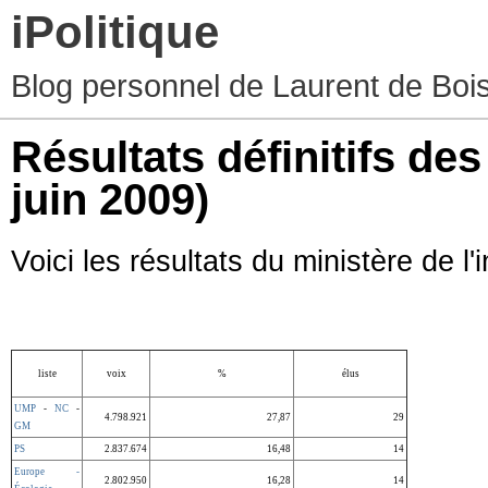
iPolitique
Blog personnel de Laurent de Boiss
Résultats définitifs de
juin 2009)
Voici les résultats du ministère de l'
liste
voix
%
élus
UMP
-
NC
-
4.798.921
27,87
29
GM
PS
2.837.674
16,48
14
Europe -
2.802.950
16,28
14