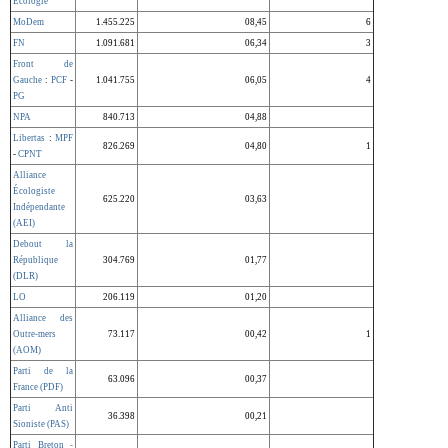
Écologie
MoDem
1.455.225
08,45
6
FN
1.091.681
06,34
3
Front de
Gauche
:
PCF
-
1.041.755
06,05
4
PG
NPA
840.713
04,88
Libertas
:
MPF
826.269
04,80
1
-
CPNT
Alliance
Écologiste
625.220
03,63
Indépendante
(AEI)
Debout la
République
304.769
01,77
(DLR)
LO
206.119
01,20
Alliance des
Outre-mers
73.117
00,42
1
(AOM)
Parti de la
63.096
00,37
France (PDF)
Parti Anti
36.398
00,21
Sioniste (PAS)
Parti Breton -