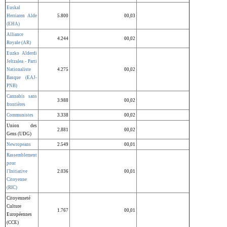
Euskal
Herriaren Alde
5.800
00,03
(EHA)
Alliance
4.244
00,02
Royale (AR)
Euzko Alderdi
Jeltzalea - Parti
Nationaliste
4.275
00,02
Basque (EAJ-
PNB)
Cannabis sans
3.988
00,02
frontières
Communistes
3.338
00,02
Union des
2.881
00,02
Gens (UDG)
Newropeans
2.549
00,01
Rassemblement
pour
l'Initiative
2.036
00,01
Citoyenne
(RIC)
Citoyenneté
Culture
1.767
00,01
Européennes
(CCE)