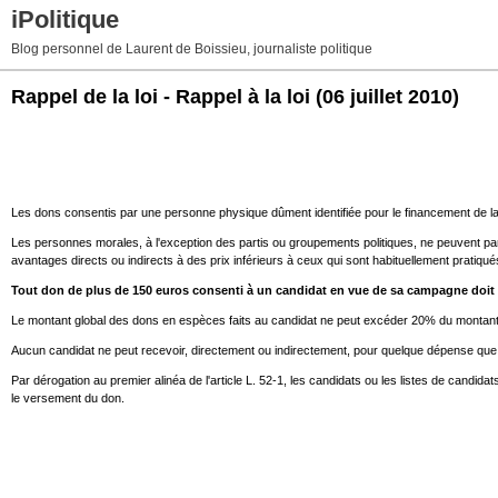
iPolitique
Blog personnel de Laurent de Boissieu, journaliste politique
Rappel de la loi - Rappel à la loi
(06 juillet 2010)
Les dons consentis par une personne physique dûment identifiée pour le financement de 
Les personnes morales, à l'exception des partis ou groupements politiques, ne peuvent part
avantages directs ou indirects à des prix inférieurs à ceux qui sont habituellement pratiqué
Tout don de plus de 150 euros consenti à un candidat en vue de sa campagne doit 
Le montant global des dons en espèces faits au candidat ne peut excéder 20% du montant d
Aucun candidat ne peut recevoir, directement ou indirectement, pour quelque dépense que ce
Par dérogation au premier alinéa de l'article L. 52-1, les candidats ou les listes de candidat
le versement du don.