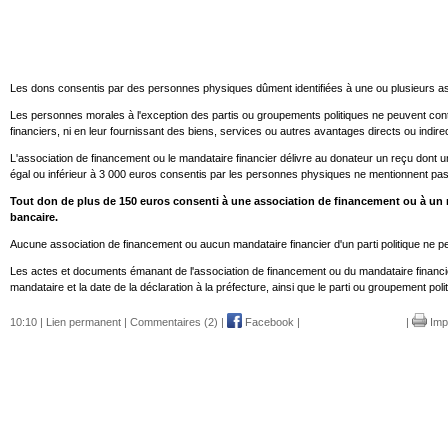
Les dons consentis par des personnes physiques dûment identifiées à une ou plusieurs as
Les personnes morales à l'exception des partis ou groupements politiques ne peuvent cont
financiers, ni en leur fournissant des biens, services ou autres avantages directs ou indire
L'association de financement ou le mandataire financier délivre au donateur un reçu dont un
égal ou inférieur à 3 000 euros consentis par les personnes physiques ne mentionnent pas 
Tout don de plus de 150 euros consenti à une association de financement ou à un mand
bancaire.
Aucune association de financement ou aucun mandataire financier d'un parti politique ne pe
Les actes et documents émanant de l'association de financement ou du mandataire financier,
mandataire et la date de la déclaration à la préfecture, ainsi que le parti ou groupement po
10:10 |
Lien permanent
|
Commentaires (2)
|
Facebook
|
|
Imp