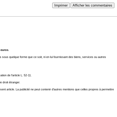
Imprimer
Afficher les commentaires
 euros
.
 sous quelque forme que ce soit, ni en lui fournissant des biens, services ou autres
on de l'article L. 52-11.
 droit étranger.
résent article. La publicité ne peut contenir d'autres mentions que celles propres à permettre