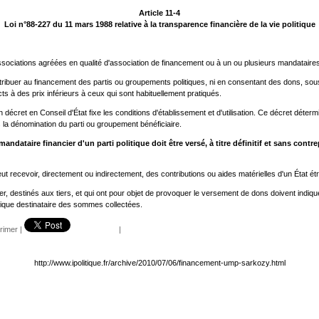
Article 11-4
Loi n°88-227 du 11 mars 1988 relative à la transparence financière de la vie politique
sociations agréées en qualité d'association de financement ou à un ou plusieurs mandataire
ribuer au financement des partis ou groupements politiques, ni en consentant des dons, sou
cts à des prix inférieurs à ceux qui sont habituellement pratiqués.
 décret en Conseil d'État fixe les conditions d'établissement et d'utilisation. Ce décret déte
la dénomination du parti ou groupement bénéficiaire.
ataire financier d'un parti politique doit être versé, à titre définitif et sans contr
ut recevoir, directement ou indirectement, des contributions ou aides matérielles d'un État é
 destinés aux tiers, et qui ont pour objet de provoquer le versement de dons doivent indiquer,
litique destinataire des sommes collectées.
rimer
|
|
http://www.ipolitique.fr/archive/2010/07/06/financement-ump-sarkozy.html