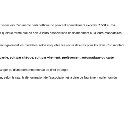
s financiers d'un même parti politique ne peuvent annuellement excéder
7 500 euros
.
s quelque forme que ce soit, à leurs associations de financement ou à leurs mandataires
rmine également les modalités selon lesquelles les reçus délivrés pour les dons d'un montant
epartie, soit par chèque, soit par virement, prélèvement automatique ou carte
tranger ou d'une personne morale de droit étranger.
 selon le cas, la dénomination de l'association et la date de l'agrément ou le nom du