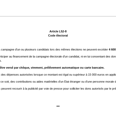
Article L52-8
Code électoral
la campagne d'un ou plusieurs candidats lors des mêmes élections ne peuvent excéder
4 600
iciper au financement de la campagne électorale d'un candidat, ni en lui consentant des dons
s.
être versé par chèque, virement, prélèvement automatique ou carte bancaire.
es dépenses autorisées lorsque ce montant est égal ou supérieur à 15 000 euros en applicati
 soit, des contributions ou aides matérielles d'un Etat étranger ou d'une personne morale de
s peuvent recourir à la publicité par voie de presse pour solliciter les dons autorisés par le p
***