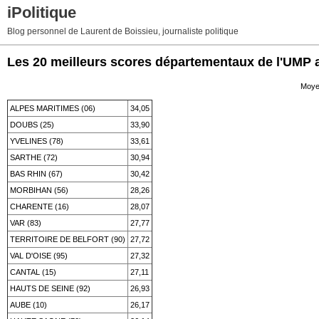
iPolitique
Blog personnel de Laurent de Boissieu, journaliste politique
Les 20 meilleurs scores départementaux de l'UMP 
Moyen
ALPES MARITIMES (06)
34,05
DOUBS (25)
33,90
YVELINES (78)
33,61
SARTHE (72)
30,94
BAS RHIN (67)
30,42
MORBIHAN (56)
28,26
CHARENTE (16)
28,07
VAR (83)
27,77
TERRITOIRE DE BELFORT (90)
27,72
VAL D'OISE (95)
27,32
CANTAL (15)
27,11
HAUTS DE SEINE (92)
26,93
AUBE (10)
26,17