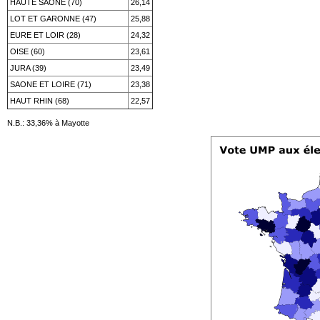
HAUTE SAONE (70)
26,14
LOT ET GARONNE (47)
25,88
EURE ET LOIR (28)
24,32
OISE (60)
23,61
JURA (39)
23,49
SAONE ET LOIRE (71)
23,38
HAUT RHIN (68)
22,57
N.B.: 33,36% à Mayotte