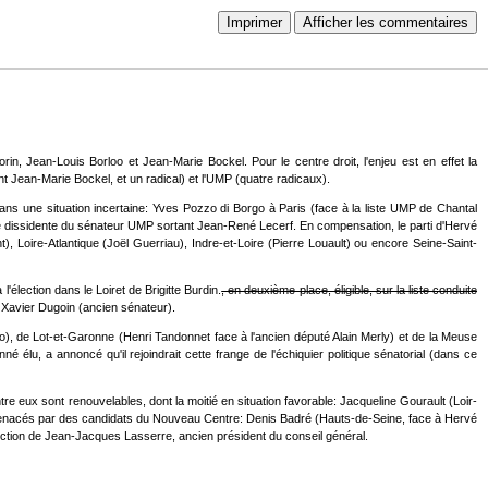
Imprimer
Afficher les commentaires
in, Jean-Louis Borloo et Jean-Marie Bockel. Pour le centre droit, l'enjeu est en effet la
 Jean-Marie Bockel, et un radical) et l'UMP (quatre radicaux).
ans une situation incertaine: Yves Pozzo di Borgo à Paris (face à la liste UMP de Chantal
iste dissidente du sénateur UMP sortant Jean-René Lecerf. En compensation, le parti d'Hervé
), Loire-Atlantique (Joël Guerriau), Indre-et-Loire (Pierre Louault) ou encore Seine-Saint-
élection dans le Loiret de Brigitte Burdin.
, en deuxième place, éligible, sur la liste conduite
 Xavier Dugoin (ancien sénateur).
o), de Lot-et-Garonne (Henri Tandonnet face à l'ancien député Alain Merly) et de la Meuse
 élu, a annoncé qu'il rejoindrait cette frange de l'échiquier politique sénatorial (dans ce
e eux sont renouvelables, dont la moitié en situation favorable: Jacqueline Gourault (Loir-
e menacés par des candidats du Nouveau Centre: Denis Badré (Hauts-de-Seine, face à Hervé
ection de Jean-Jacques Lasserre, ancien président du conseil général.