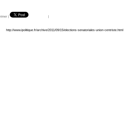
rimer
|
|
http://www.ipolitique.fr/archive/2011/09/15/elections-senatoriales-union-centriste.html