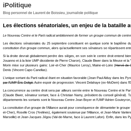
iPolitique
Blog personnel de Laurent de Boissieu, journaliste politique
Les élections sénatoriales, un enjeu de la bataille a
Le Nouveau Centre et le Parti radical ambitionnent de former un groupe commun de centre 
Les élections sénatoriales du 25 septembre constituent en quelque sorte le baptême du fe
constitution d'un groupe commun, alors qu'actuellement ses sénateurs se répartissent entr
Si la droite devrait globalement perdre des sièges, en son sein le centre droit entend b
Jouanno et à la liste UMP dissidente de Pierre Charon), Claude Biwer dans la Meuse et la "
Morin mise sur plusieurs gains: Loir-et-Cher (Maurice Leroy), Maine-et-Loire (
Hervé de 
Denis (Vincent Capo-Canellas).
L'unique sortant du Parti radical étant en situation favorable (Jean-Paul Alduy dans les Pyr
par l'UMP Éric Doligé.
Autre espoir de progression: Vincent Delahaye (ex-MoDem) dans l'Ess
La concurrence au centre droit sera par ailleurs serrée entre le Nouveau Centre et le Pa
(Claude Biwer, sénateur sortant, face à Christian Namy, président du conseil général). Tan
départements les sortants sont le Nouveau Centre Jean Boyer et l'UMP Adrien Gouteyron,
La constitution d'un groupe de l'Alliance aurait pour conséquence de démanteler le groupe 
et-Cher), Roselle Cros (Yvelines), également soutenue par l'Alliance, et Jean-Marie Van
Marseille) et Jean-Jacques Jégou (Val-de-Marne, face à Laurent Lafon). Enfin, dans les P