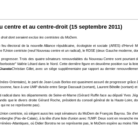
u centre et au centre-droit
(15 septembre 2011)
droit dont seraient exclus les centristes du MoDem.
u électoral de la nouvelle Alliance républicaine, écologiste et sociale (ARES) d'Hervé Mor
e l'Union centriste (neuf Nouveau centre et un radical), le RDSE (deux Gauche moderne, dont
ien progresser. Trois des quatre sénateurs renouvelables du Nouveau Centre sont pourtant d
borlooiste" Valérie Létard dans le Nord. Cette dernière figure en deuxième position sur la l
Charette
Christian Gillet, avec un siège supplémentaire par rapport au dernier renouvellement
énées-Orientales), le parti de Jean-Louis Borloo est quasiment assuré de progresser grâce à l'
onne, face à une UMP divisée entre Serge Dassault (sortant), Laurent Béteille (sortant) et
rti radical dans les départements de Seine-et-Marne (Gérard Ruffin face au député Yves Jég
dis que le divers droite Gérard Roche, président du conseil général de la Haute-Loire, donné
 qui ne se représente pas).
Union centriste, où siègent aussi les sept sénateurs du MoDem de François Bayrou. Six d'entr
lerenberghe (Pas-de-Calais), à la tête d'une liste d'union avec l'UMP. Deux sont en revanch
yrénées-Atlantiques, où Didier Borotra ne se représente pas, le MoDem espère au moins l'él