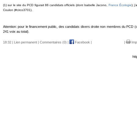
(1) sur le site du PCD figurait 86 candidats officiels (dont Isabelle Jacono,
France Écologie
); j
Coulon (#circo3701).
Attention: pour le financement public, des candidats divers droite non membres du PCD (
241 voix au total).
18:32 |
Lien permanent
|
Commentaires (0)
|
Facebook
|
|
Imp
htt