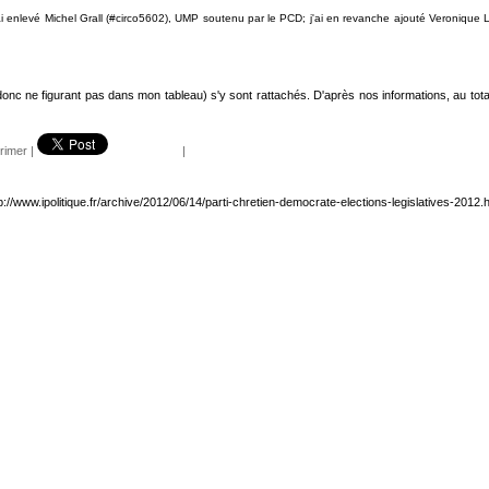
'ai enlevé Michel Grall (#
circo
5602), UMP soutenu par le PCD; j'ai en revanche ajouté Veronique La
donc ne figurant pas dans mon tableau) s'y sont rattachés. D'après nos informations, au to
rimer
|
|
p://www.ipolitique.fr/archive/2012/06/14/parti-chretien-democrate-elections-legislatives-2012.