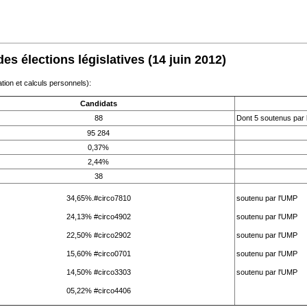
es élections législatives
(14 juin 2012)
ation et calculs personnels):
Candidats
88
Dont 5 soutenus par
95 284
0,37%
2,44%
38
34,65%.#circo7810
soutenu par l'UMP
24,13% #circo4902
soutenu par l'UMP
22,50% #circo2902
soutenu par l'UMP
15,60% #circo0701
soutenu par l'UMP
14,50% #circo3303
soutenu par l'UMP
05,22% #circo4406