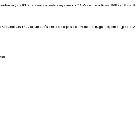
ndwerlin (circo9302) et deux conseillers régionaux PCD: Vincent You (#circo1601) et Thibault
tal 51 candidats PCD et rattachés ont obtenu plus de 1% des suffrages exprimés (pour 112
html