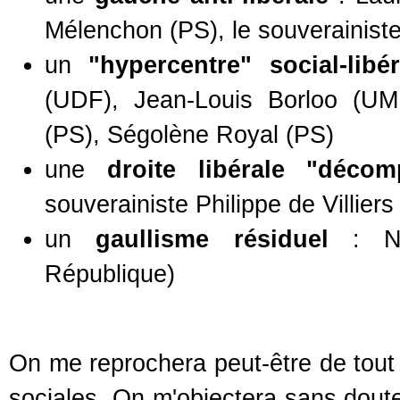
Mélenchon (PS), le souverainis
un
"hypercentre" social-libér
(UDF), Jean-Louis Borloo (UMP
(PS), Ségolène Royal (PS)
une
droite libérale "décom
souverainiste Philippe de Villier
un
gaullisme résiduel
: Nic
République)
On me reprochera peut-être de tout 
sociales. On m'objectera sans dout