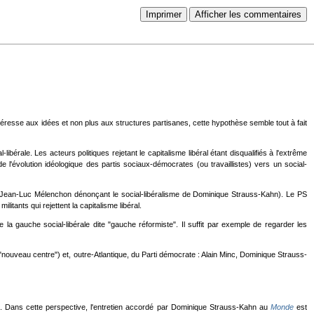
Imprimer
Afficher les commentaires
ntéresse aux idées et non plus aux structures partisanes, cette hypothèse semble tout à fait
érale. Les acteurs politiques rejetant le capitalisme libéral étant disqualifiés à l'extrême
l'évolution idéologique des partis sociaux-démocrates (ou travaillistes) vers un social-
S (Jean-Luc Mélenchon dénonçant le social-libéralisme de Dominique Strauss-Kahn). Le PS
tants qui rejettent la capitalisme libéral.
la gauche social-libérale dite "gauche réformiste". Il suffit par exemple de regarder les
 "nouveau centre") et, outre-Atlantique, du Parti démocrate : Alain Minc, Dominique Strauss-
. Dans cette perspective, l'entretien accordé par Dominique Strauss-Kahn au
Monde
est