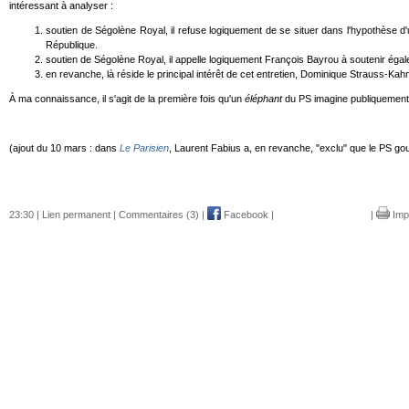
intéressant à analyser :
soutien de Ségolène Royal, il refuse logiquement de se situer dans l'hypothèse d'
République.
soutien de Ségolène Royal, il appelle logiquement François Bayrou à soutenir égal
en revanche, là réside le principal intérêt de cet entretien, Dominique Strauss-Kahn
À ma connaissance, il s'agit de la première fois qu'un
éléphant
du PS imagine publiquemen
(ajout du 10 mars : dans
Le Parisien
, Laurent Fabius a, en revanche, "exclu" que le PS g
23:30 |
Lien permanent
|
Commentaires (3)
|
Facebook
|
|
Imp