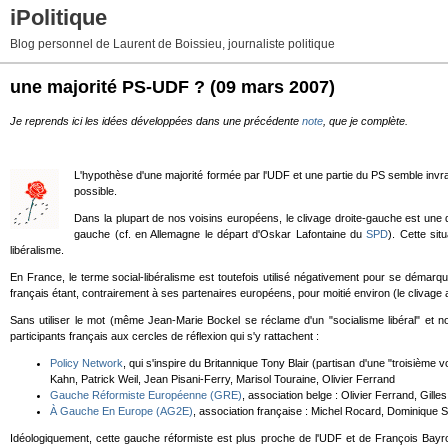
iPolitique
Blog personnel de Laurent de Boissieu, journaliste politique
une majorité PS-UDF ?
(09 mars 2007)
Je reprends ici les idées développées dans une précédente
note
, que je complète.
L'hypothèse d'une majorité formée par l'UDF et une partie du PS semble invrais
possible.
Dans la plupart de nos voisins européens, le clivage droite-gauche est une que
gauche (cf. en Allemagne le départ d'Oskar Lafontaine du
SPD
). Cette si
libéralisme.
En France, le terme social-libéralisme est toutefois utilisé négativement pour se déma
français étant, contrairement à ses partenaires européens, pour moitié environ (le clivage a
Sans utiliser le mot (même Jean-Marie Bockel se réclame d'un "socialisme libéral" et non
participants français aux cercles de réflexion qui s'y rattachent :
Policy Network
, qui s'inspire du Britannique Tony Blair (partisan d'une "troisième
Kahn, Patrick Weil, Jean Pisani-Ferry, Marisol Touraine, Olivier Ferrand
Gauche Réformiste Européenne (GRE)
, association belge : Olivier Ferrand, Gil
À Gauche En Europe (AG2E)
, association française : Michel Rocard, Dominique S
Idéologiquement, cette gauche réformiste est plus proche de l'UDF et de François Bayr