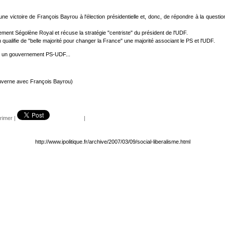
une victoire de François Bayrou à l'élection présidentielle et, donc, de répondre à la quest
ement Ségolène Royal et récuse la stratégie "centriste" du président de l'UDF.
 qualifie de "belle majorité pour changer la France" une majorité associant le PS et l'UDF.
t un gouvernement PS-UDF...
ouverne avec François Bayrou)
rimer
|
|
http://www.ipolitique.fr/archive/2007/03/09/social-liberalisme.html