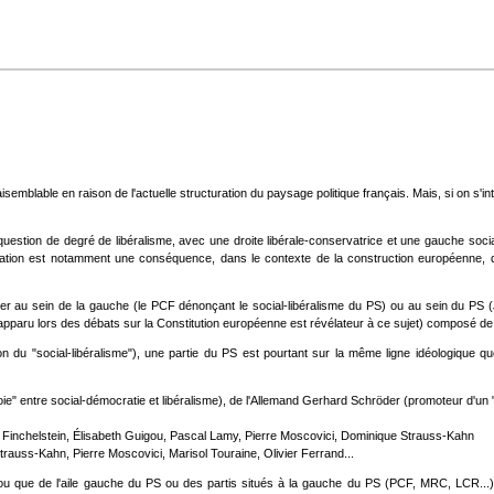
emblable en raison de l'actuelle structuration du paysage politique français. Mais, si on s'i
stion de degré de libéralisme, avec une droite libérale-conservatrice et une gauche social-lib
tuation est notamment une conséquence, dans le contexte de la construction européenne, de 
rquer au sein de la gauche (le PCF dénonçant le social-libéralisme du PS) ou au sein du P
pparu lors des débats sur la Constitution européenne est révélateur à ce sujet) composé de mili
 du "social-libéralisme"), une partie du PS est pourtant sur la même ligne idéologique que 
 voie" entre social-démocratie et libéralisme), de l'Allemand Gerhard Schröder (promoteur d'un
les Finchelstein, Élisabeth Guigou, Pascal Lamy, Pierre Moscovici, Dominique Strauss-Kahn
trauss-Kahn, Pierre Moscovici, Marisol Touraine, Olivier Ferrand...
ou que de l'aile gauche du PS ou des partis situés à la gauche du PS (PCF, MRC, LCR...)