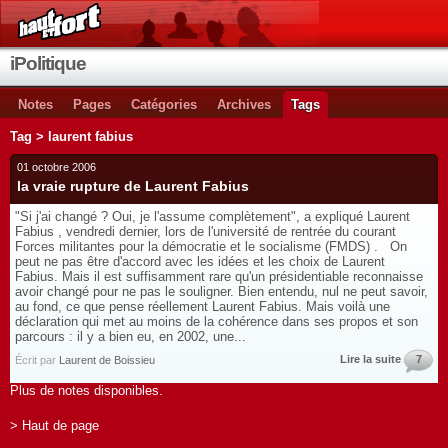
iPolitique
Notes
Pages
Catégories
Archives
Tags
Tag > laurent fabius
01 octobre 2006
la vraie rupture de Laurent Fabius
"Si j'ai changé ? Oui, je l'assume complètement", a expliqué Laurent
Fabius , vendredi dernier, lors de l'université de rentrée du courant
Forces militantes pour la démocratie et le socialisme (FMDS) . On
peut ne pas être d'accord avec les idées et les choix de Laurent
Fabius. Mais il est suffisamment rare qu'un présidentiable reconnaisse
avoir changé pour ne pas le souligner. Bien entendu, nul ne peut savoir,
au fond, ce que pense réellement Laurent Fabius. Mais voilà une
déclaration qui met au moins de la cohérence dans ses propos et son
parcours : il y a bien eu, en 2002, une...
Lire la suite
7
Écrit par
Laurent de Boissieu
Plus de notes disponibles.
> Haut de page