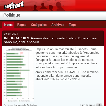
iPolitique
Notes
Pages
Catégories
Archives
Tags
19 juin 2023
INFOGRAPHIES. Assemblée nationale : bilan d'une année
sans majorité absolue
Depuis un an, la macroniste Élisabeth Borne
gouverne sans majorité absolue à l’Assemblée
nationale. Elle a pourtant pu légiférer et
échapper à toutes les motions de censure.
Pourquoi et comment ? Explications en trois
infographies ⬇️ https://www.la-
croix.com/France/INFOGRAPHIE-Assemblee-
nationale-bilan-dune-annee-sans-majorite-
absolue-2023-06-19-1201272119
Lire la suite
0
Écrit par
Laurent de Boissieu