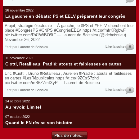
26 novembre 2022
La gauche en débats: PS et EELV préparent leur congrès
Projet, stratégie électorale… À gauche, le #PS et #EELV cherchent leur
place #CongrèsPS #CNPS #CongrèsEELV https://t.co/fmfrKRgbwF
pic.twitter.com/R41WtBO9fF — Laurent de Boissieu (@ldeboissieu)
November 26, 2022
Lire la suite
0
Écrit par
Laurent de Boissieu
11 novembre 2022
Ciotti, Retailleau, Pradié: atouts et faiblesses en cartes
Éric #Ciotti , Bruno #Retailleau , Aurélien #Pradié : atouts et faiblesses
en cartes #LesRépublicains https://t.co/I9ZCsS7zhd
pic.twitter.com/mB6ZZmIXyP — Laurent de Boissieu...
Lire la suite
0
Écrit par
Laurent de Boissieu
24 octobre 2022
Au revoir, Limite!
07 octobre 2022
Quand le FN révise son histoire
Plus de notes...