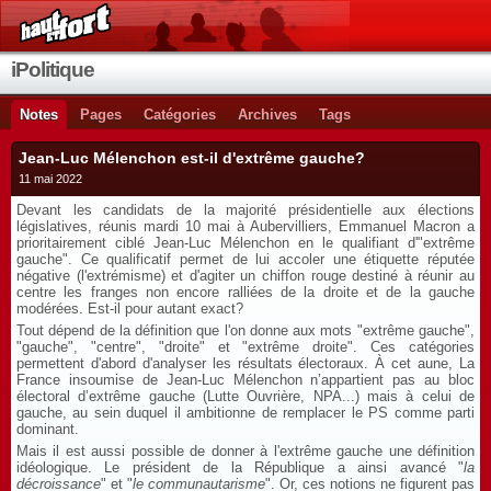
iPolitique
Notes
Pages
Catégories
Archives
Tags
Jean-Luc Mélenchon est-il d'extrême gauche?
11 mai 2022
Devant les candidats de la majorité présidentielle aux élections
législatives, réunis mardi 10 mai à Aubervilliers, Emmanuel Macron a
prioritairement ciblé Jean-Luc Mélenchon en le qualifiant d'"extrême
gauche". Ce qualificatif permet de lui accoler une étiquette réputée
négative (l'extrémisme) et d'agiter un chiffon rouge destiné à réunir au
centre les franges non encore ralliées de la droite et de la gauche
modérées. Est-il pour autant exact?
Tout dépend de la définition que l'on donne aux mots "extrême gauche",
"gauche", "centre", "droite" et "extrême droite". Ces catégories
permettent d'abord d'analyser les résultats électoraux. À cet aune, La
France insoumise de Jean-Luc Mélenchon n’appartient pas au bloc
électoral d’extrême gauche (Lutte Ouvrière, NPA...) mais à celui de
gauche, au sein duquel il ambitionne de remplacer le PS comme parti
dominant.
Mais il est aussi possible de donner à l'extrême gauche une définition
idéologique. Le président de la République a ainsi avancé "
la
décroissance
" et "
le communautarisme
". Or, ces notions ne figurent pas