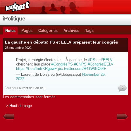
iPolitique
Notes
Pages
Catégories
Archives
Tags
La gauche en débats: PS et EELV préparent leur congrès
26 novembre 2022
Projet, stratégie électorale… À gauche, le
#PS
et
#EELV
cherchent leur place
#CongrèsPS
#CNPS
#CongrèsEELV
https://t.co/fmfrKRgbwF
pic.twitter.com/R41WtBO9fF
— Laurent de Boissieu (@ldeboissieu)
November 26,
2022
0
Écrit par
Laurent de Boissieu
Les commentaires sont fermés.
> Haut de page