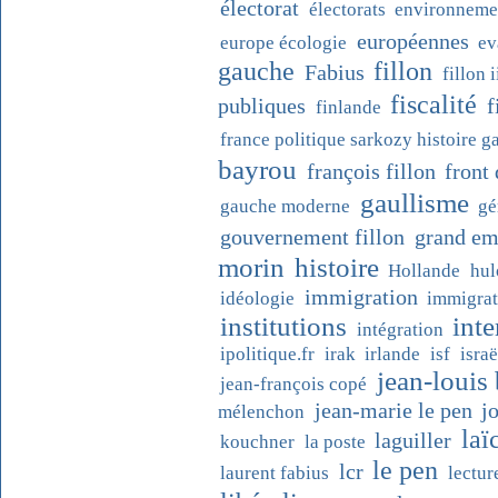
électorat
électorats
environneme
européennes
europe écologie
ev
gauche
fillon
Fabius
fillon i
fiscalité
publiques
f
finlande
france politique sarkozy histoire g
bayrou
françois fillon
front
gaullisme
gauche moderne
gé
gouvernement fillon
grand em
histoire
morin
Hollande
hul
immigration
idéologie
immigrat
institutions
inte
intégration
ipolitique.fr
irak
irlande
isf
israë
jean-louis
jean-françois copé
jean-marie le pen
j
mélenchon
laï
laguiller
kouchner
la poste
le pen
lcr
laurent fabius
lectur