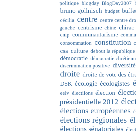
politique
blogday
BlogDay2007
bruno gollnisch
buffe
budget
centre
cécilia
centre centre dro
centrisme
chirac
gauche
chine
communautarisme
cnip
commu
constitution
consommation
c
csa
culture
debout la république
démocratie
démocratie chrétien
diversité
discrimination positive
droite
droite de vote des étr
écologie
écologistes
DSK
électi
élection
eelv
électiions
élec
présidentielle 2012
élections européennes
é
élections régionales
é
élections sénatoriales
élect