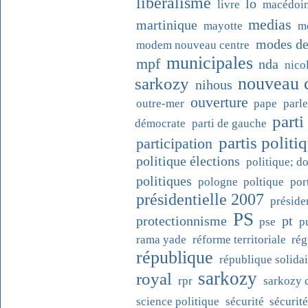
libéralisme
lo
livre
macédoi
medias
martinique
mayotte
m
modes de
modem nouveau centre
municipales
mpf
nda
nico
nouveau 
sarkozy
nihous
ouverture
outre-mer
pape
parl
parti
démocrate
parti de gauche
partis politi
participation
politique élections
politique; d
politiques
pologne
poltique
por
présidentielle 2007
préside
PS
protectionnisme
pt
pse
p
rama yade
réforme territoriale
rég
république
république solidai
sarkozy
royal
rpr
sarkozy 
science politique
sécurité
sécurité