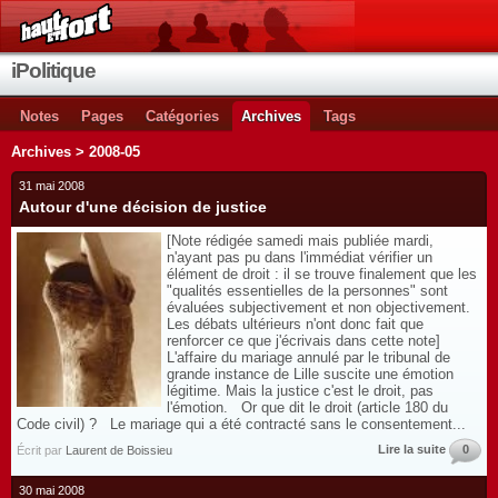
iPolitique
Notes
Pages
Catégories
Archives
Tags
Archives > 2008-05
31 mai 2008
Autour d'une décision de justice
[Note rédigée samedi mais publiée mardi,
n'ayant pas pu dans l'immédiat vérifier un
élément de droit : il se trouve finalement que les
"qualités essentielles de la personnes" sont
évaluées subjectivement et non objectivement.
Les débats ultérieurs n'ont donc fait que
renforcer ce que j'écrivais dans cette note]
L'affaire du mariage annulé par le tribunal de
grande instance de Lille suscite une émotion
légitime. Mais la justice c'est le droit, pas
l'émotion. Or que dit le droit (article 180 du
Code civil) ? Le mariage qui a été contracté sans le consentement...
Lire la suite
0
Écrit par
Laurent de Boissieu
30 mai 2008