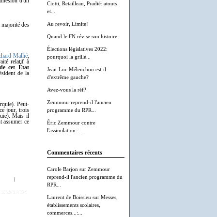
'adhésion d'un
Ciotti, Retailleau, Pradié: atouts
et...
Au revoir, Limite!
 majorité des
Quand le FN révise son histoire
Élections législatives 2022:
chard Mallié
,
pourquoi la grille...
aité relatif à
de cet État
Jean-Luc Mélenchon est-il
sident de la
d'extrême gauche?
Avez-vous la réf?
Zemmour reprend-il l'ancien
rquie). Peut-
e jour, trois
programme du RPR...
uie). Mais il
nt assumer ce
Éric Zemmour contre
l'assimilation :...
Commentaires récents
Carole Barjon
sur
Zemmour
reprend-il l'ancien programme du
|
RPR...
Laurent de Boissieu
sur
Messes,
établissements scolaires,
commerces...:...