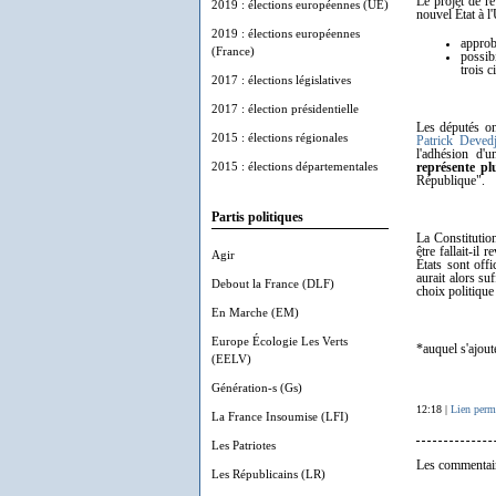
Le projet de ré
2019 : élections européennes (UE)
nouvel État à l
2019 : élections européennes
approb
(France)
possib
trois 
2017 : élections législatives
2017 : élection présidentielle
Les députés on
2015 : élections régionales
Patrick Devedj
l'adhésion d'
2015 : élections départementales
représente pl
République".
Partis politiques
La Constitution
être fallait-il
Agir
États sont off
aurait alors su
Debout la France (DLF)
choix politique
En Marche (EM)
Europe Écologie Les Verts
*auquel s'ajou
(EELV)
Génération-s (Gs)
12:18 |
Lien perm
La France Insoumise (LFI)
Les Patriotes
Les commentair
Les Républicains (LR)