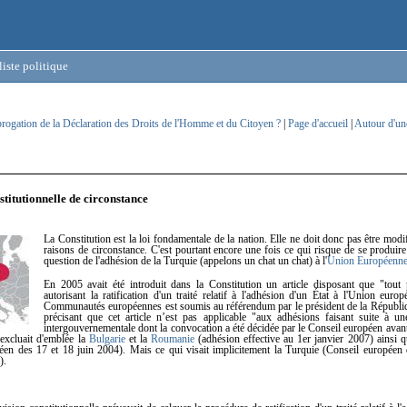
iste politique
brogation de la Déclaration des Droits de l'Homme et du Citoyen ?
|
Page d'accueil
|
Autour d'un
stitutionnelle de circonstance
La Constitution est la loi fondamentale de la nation. Elle ne doit donc pas être modi
raisons de circonstance. C'est pourtant encore une fois ce qui risque de se produire
question de l'adhésion de la Turquie (appelons un chat un chat) à l'
Union Européenn
En 2005 avait été introduit dans la Constitution un article disposant que "tout 
autorisant la ratification d'un traité relatif à l'adhésion d'un État à l'Union euro
Communautés européennes est soumis au référendum par le président de la Républi
précisant que cet article n’est pas applicable "aux adhésions faisant suite à u
intergouvernementale dont la convocation a été décidée par le Conseil européen avant l
excluait d'emblée la
Bulgarie
et la
Roumanie
(adhésion effective au 1er janvier 2007) ainsi q
éen des 17 et 18 juin 2004). Mais ce qui visait implicitement la Turquie (Conseil européen
).