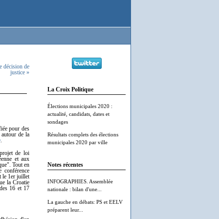
e décision de
justice »
La Croix Politique
Élections municipales 2020 :
actualité, candidats, dates et
sondages
fiée pour des
 autour de la
Résultats complets des élections
e
.
municipales 2020 par ville
projet de loi
péenne et aux
que". Tout en
Notes récentes
ne conférence
e 1er juillet
INFOGRAPHIES. Assemblée
ue la Croatie
 des 16 et 17
nationale : bilan d'une...
La gauche en débats: PS et EELV
préparent leur...