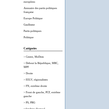
européens
Annuaire des partis politiques
française
Europe Politique
Gaullisme
Partis politiques
Politique
Catégories
> Centre, MoDem
> Debout la République, MRC,
MPF
> Droite
> EELV, régionalistes
> FN, extrême droite
> Front de gauche, PCF, extrême
gauche
> PS, PRG
calendrier électoral