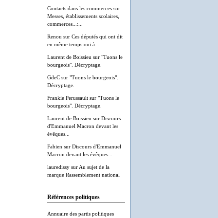
Contacts dans les commerces
sur
Messes, établissements scolaires,
commerces...:...
Renou
sur
Ces députés qui ont dit
en même temps oui à...
Laurent de Boissieu
sur
"Tuons le
bourgeois". Décryptage.
GdeC
sur
"Tuons le bourgeois".
Décryptage.
Frankie Perussault
sur
"Tuons le
bourgeois". Décryptage.
Laurent de Boissieu
sur
Discours
d'Emmanuel Macron devant les
évêques...
Fabien
sur
Discours d'Emmanuel
Macron devant les évêques...
lauredissy
sur
Au sujet de la
marque Rassemblement national
Références politiques
Annuaire des partis politiques