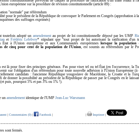
vision constitutionnelle prévoyait de calquer la procédure de ratification d'un traité relatif à l
'Union européenne sur la procédure de révision constitutionnelle (article 89) :
ation "normale" par référendum
ilité pour le président de la République de convoquer le Parlement en Congrès (approbation à la
cinquièmes des suffrages exprimés)
t toutefois adopté un
amendement
au projet de loi constitutionnelle déposé par les UMP
Ri
ian
et
Frédéric Lefebvre
* stipulant que "tout projet de loi autorisant la ratification d'un tr
un État à l'Union européenne et aux Communautés européennes
lorsque la population 
us de cinq pour cent de la population de l'Union
, est soumis au référendum par le Pré
 est là pour fixer des principes généraux. Pas pour viser tel ou tel État (en l'occurrence, la Tu
 revenir sur l'obligation d'un référendum pour toute nouvelle adhésion à l'Union Européenne (à c
iciellement candidats : l'ancienne République yougoslave de Macédoine, la Croatie et la Turq
ffi de donner la possibilité au président de la République de passer par le Congrès en le laissa
 (et puis, pourquoi 5% et pas 3% ou 1% !).
te un
amendement
identique de l'UMP
Jean-Luc Warsmann
anent
|
Commentaires (0)
|
Facebook
|
|
Imprimer
|
es sont fermés.