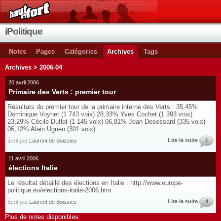
iPolitique
Notes
Pages
Catégories
Archives
Tags
Archives > 2006-04
20 avril 2006
Primaire des Verts : premier tour
Résultats du premier tour de la primaire interne des Verts : 35,45%
Dominique Voynet (1 743 voix) 28,33% Yves Cochet (1 393 voix)
23,29% Cécile Duflot (1 145 voix) 06,81% Jean Desessard (335 voix)
06,12% Alain Uguen (301 voix)
Lire la suite
1
Écrit par
Laurent de Boissieu
11 avril 2006
élections Italie
Le résultat détaillé des élections en Italie : http://www.europe-
politique.eu/elections-italie-2006.htm
Lire la suite
4
Écrit par
Laurent de Boissieu
Plus de notes disponibles.