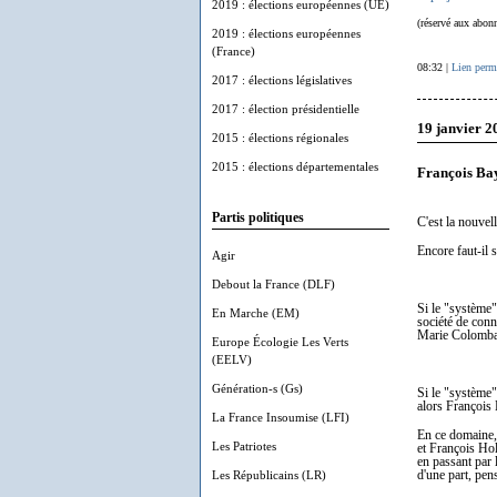
2019 : élections européennes (UE)
(réservé aux abonn
2019 : élections européennes
(France)
08:32 |
Lien perm
2017 : élections législatives
2017 : élection présidentielle
19 janvier 2
2015 : élections régionales
2015 : élections départementales
François Bay
Partis politiques
C'est la nouvel
Encore faut-il 
Agir
Debout la France (DLF)
Si le "système"
En Marche (EM)
société de conni
Marie Colomb
Europe Écologie Les Verts
(EELV)
Génération-s (Gs)
Si le "système"
alors François 
La France Insoumise (LFI)
En ce domaine,
Les Patriotes
et François Hol
en passant par 
Les Républicains (LR)
d'une part, pens