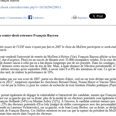
 François Bayrou"
acebook.com/video/video.php?v=10150294226611...
anent
|
Commentaires (0)
|
Facebook
|
|
Imprimer
|
u centre-droit retrouve François Bayrou
tés issues de l'UDF mais n'ayant pas fait en 2007 le choix du MoDem participent ce week-end
entrée
vrait vendredi l'université de rentrée du MoDem à Hyères (Var), François Bayrou affiche sa bo
, état d'urgence
, Plon) est un succès de librairie avec 35.000 exemplaires vendus. Et la crise de
e donner raison à celui qui en a fait depuis longtemps une de ses priorités. Dans les sondages, 
emeure certes encore loin du trio de tête. Mais, à égale distance de l'élection présidentielle, il 
 mêmes niveaux qu'en septembre 2006, à savoir entre 6 et 8% des intentions de vote. Ce qui ne
plus tard, de réaliser la performance de 19%.
talise pas sur son score de 2007: parmi ses électeurs d'alors, seul un sur trois déclare une proba
lui en 2012", tempèrent cependant les chercheurs Bernard Denni, Nonna Mayer et Vincent Tiber
 cet été par la Sofres
pour les centres de recherche de trois Instituts d'études politiques (Par
(1)
i permet également de dégager la vulnérabilité et l'attractivité des candidats, montre que Françoi
é sur sa gauche que sur sa droite: plus de la moitié de ses électeurs potentiels sont également é
rançois Hollande (54%) ou Martine Aubry (52%). À l'inverse, le candidat centriste menace peu 
s 23% des électeurs potentiels d'Eva Joly (malgré de réelles convergences avec des personnali
dit ou Laurence Vichnievsky), sur sa gauche, et de Jean-Louis Borloo, sur sa droite, se décla
tiels de François Bayrou. Ces chiffres montrent en tout cas que la rupture du président du Mo
rmais bien ancrée dans l'esprit des électeurs.