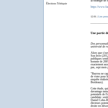
la stratégie de
Élections Tchéquie
https://www.f
12:01 |
Lien perm
Une partie d
Des personnali
université de r
Alors que s'ou
Son livre (
2012
publiques sembl
homme de 2007 d
exactement aux
pas, sept mois 
"Bayrou ne capi
de voter pour 
enquête réalisée
Bordeaux).
Cette étude, qu
davantage menac
potentiels de F
candidats: seul
Daniel Cohn-Ben
électeurs poten
droite est déso