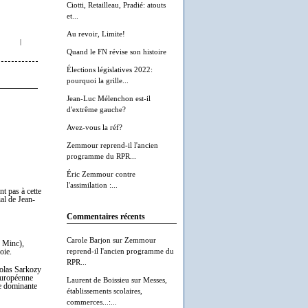
Ciotti, Retailleau, Pradié: atouts
et...
Au revoir, Limite!
|
Quand le FN révise son histoire
Élections législatives 2022:
pourquoi la grille...
Jean-Luc Mélenchon est-il
d'extrême gauche?
Avez-vous la réf?
Zemmour reprend-il l'ancien
programme du RPR...
Éric Zemmour contre
l'assimilation :...
nt pas à cette
ial de Jean-
Commentaires récents
Carole Barjon
sur
Zemmour
n Minc),
reprend-il l'ancien programme du
oie.
RPR...
colas Sarkozy
 européenne
Laurent de Boissieu
sur
Messes,
ée dominante
établissements scolaires,
commerces...:...