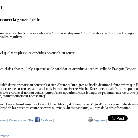
11
entre: la grosse ficelle
imaire au centre (sur le modèle de la "primaire citoyenne" du PS et de celle d'Europe Écologie -
rvalles réguliers.
il qu'il y ait plusieurs candidats potentiels au centre...
 actuel des choses, il n'y a qu'une seule candidature attendue au centre: celle de François Bayrou.
 l'idée d'une primaire au centre n'est rien d'autre qu'une grosse ficelle destinée à faire croire que 
concurrencé au centre par Jean-Louis Borloo ou Hervé Morin. Deux personnalités qui se positi
ssible à droite et non au centre, puisqu'elles appartiennent à la majorité parlementaire de droite 
de, malheureusement nécessaire).
y avait avec Jean-Louis Borloo ou Hervé Morin, il devrait donc s'agir d'une primaire à droite av
onté de les situer au centre relevant au mieux du militantisme, au pire de la désinformation.
anent
|
Commentaires (10)
|
Facebook
|
|
Imprimer
|
ivante