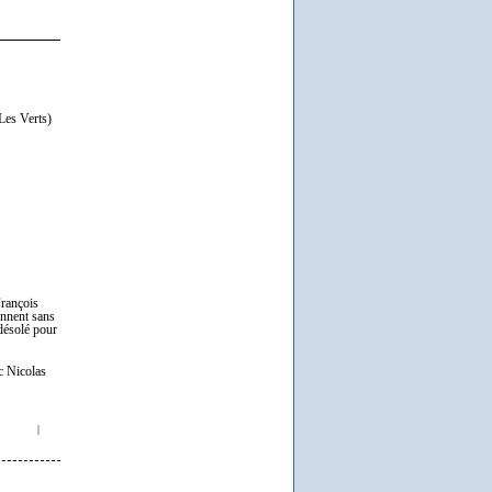
 Les Verts)
François
onnent sans
(désolé pour
ec Nicolas
|