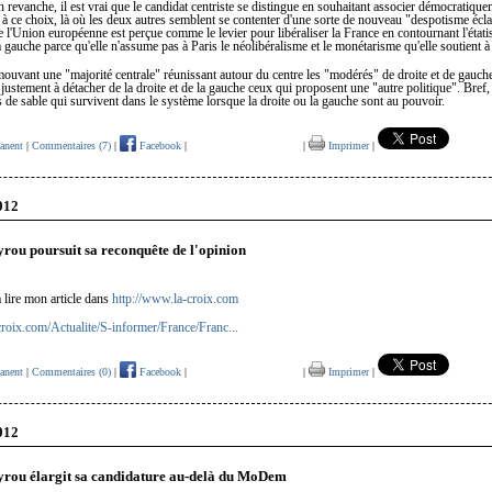
n revanche, il est vrai que le candidat centriste se distingue en souhaitant associer démocratique
 à ce choix, là où les deux autres semblent se contenter d'une sorte de nouveau "despotisme éclai
e l'Union européenne est perçue comme le levier pour libéraliser la France en contournant l'état
a gauche parce qu'elle n'assume pas à Paris le néolibéralisme et le monétarisme qu'elle soutient à
uvant une "majorité centrale" réunissant autour du centre les "modérés" de droite et de gauch
justement à détacher de la droite et de la gauche ceux qui proposent une "autre politique". Bref, à
 de sable qui survivent dans le système lorsque la droite ou la gauche sont au pouvoir.
anent
|
Commentaires (7)
|
Facebook
|
|
Imprimer
|
012
rou poursuit sa reconquête de l'opinion
à lire mon article dans
http://www.la-croix.com
croix.com/Actualite/S-informer/France/Franc...
anent
|
Commentaires (0)
|
Facebook
|
|
Imprimer
|
012
yrou élargit sa candidature au-delà du MoDem