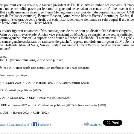
est pourtant vers la droite que l'ancien président de l'UDF cultive en public ses contacts. "L'étap
n d'un centre solide passe par le retour de gens qui se sentaient au centre-droit", théorise un de
effet à cette université de rentrée Pierre Méhaignerie (vice-président du conseil national de l'UM
ent de l'Alliance centriste), Bernard Bosson, Anne-Marie Idrac et Pierre Albertini
. De fait, il
(2)
uérir l'électorat de centre-droit, qui était historiquement le sien mais au sein duquel il est actu
r Jean-Louis Borloo ou Hervé Morin.
s invités figurent notamment "des compagnons de route dont on disait qu'ils s'étaient éloignés
Kahn ou Jean Peyrelevade. Ancien vice-président du MoDem, ce dernier est le seul à véritablem
centre-gauche, puisqu'il a apporté son soutien à François Hollande. "La primaire du PS a gelé 
e centre-gauche socialistes ou radicales de gauche", regrette toutefois un dirigeant du MoDem, c
s Hollande, Manuel Valls, Vincent Peillon ou encore Hubert Védrine. Seul ce dernier aurait to
ontacté.
ssieu
9/2011 (version plus longue que celle publiée)
ée les 6 et 7 juillet auprès d'un échantillon représentatif de 1 009 personnes.
 leur parcours politique:
F -> Bayrou 2002 -> UDF -> MoDem (2007) -> Alliance Centriste (2008)
UDF -> retrait vie politique (2007)
UDF -> Chirac 2002 -> UDF -> retrait vie politique (2007)
: UDF -> Bayrou 2002 -> UDF -> retrait vie politique (2002) -> Nouveau Centre (2009)
ie: UDF -> Bayrou 2002 -> UMP (2002)
anent
|
Commentaires (3)
|
Facebook
|
|
Imprimer
|