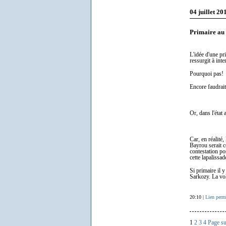
04 juillet 20
Primaire au c
L'idée d'une pr
ressurgit à inte
Pourquoi pas!
Encore faudrait-
Or, dans l'état
Car, en réalité,
Bayrou serait 
contestation po
cette lapalissa
Si primaire il 
Sarkozy. La vol
20:10 |
Lien perm
1
2
3
4
Page su