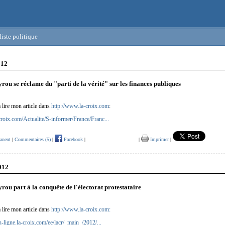
iste politique
012
rou se réclame du "parti de la vérité" sur les finances publiques
à lire mon article dans
http://www.la-croix.com
:
croix.com/Actualite/S-informer/France/Franc...
anent
|
Commentaires (5)
|
Facebook
|
|
Imprimer
|
012
rou part à la conquête de l'électorat protestataire
à lire mon article dans
http://www.la-croix.com:
en-ligne.la-croix.com/ee/lacr/_main_/2012/...