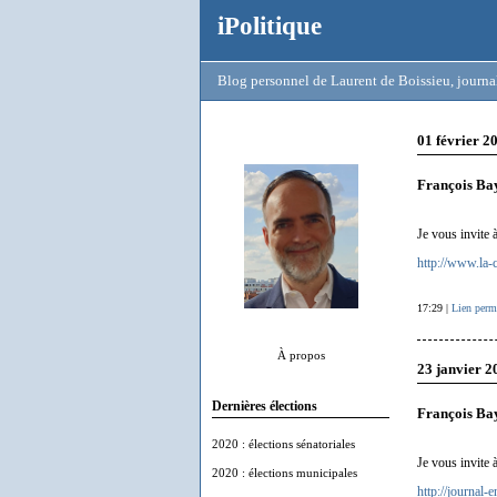
iPolitique
Blog personnel de Laurent de Boissieu, journal
01 février 2
François Bay
Je vous invite 
http://www.la-
17:29 |
Lien perm
À propos
23 janvier 2
Dernières élections
François Bay
2020 : élections sénatoriales
Je vous invite 
2020 : élections municipales
http://journal-