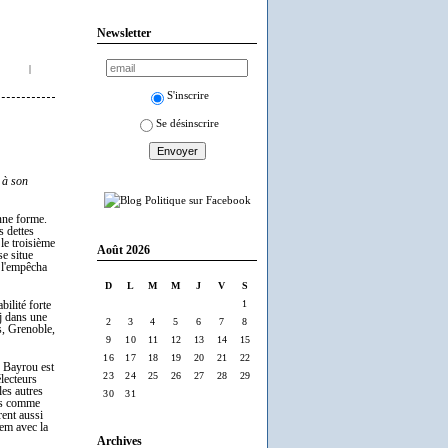
Newsletter
|
S'inscrire
Se désinscrire
 à son
nne forme.
s dettes
le troisième
Août 2026
se situe
 l'empêcha
D
L
M
M
J
V
S
1
bilité forte
j dans une
2
3
4
5
6
7
8
is, Grenoble,
9
10
11
12
13
14
15
16
17
18
19
20
21
22
s Bayrou est
23
24
25
26
27
28
29
lecteurs
les autres
30
31
tés comme
rent aussi
Dem avec la
Archives