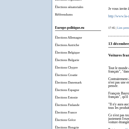
Élections sénatoriales
Je vous invite 
Référendums
http://www.la-
Europe-politique.eu
17:45 |
Lien perm
Élections Allemagne
13 décembre
Élections Autriche
Élections Belgique
Voitures fra
Élections Bulgarie
Élections Chypre
Tout le monde 
français", "dan
Élections Croatie
Contrairement à
Élections Danemark
n'est pas une e
pensée.
Élections Espagne
François Bayrou
français", qu'il
Élections Estonie
"Il n'y aura au
Élections Finlande
tous les produi
Élections France
Ce n'est pas to
justement l'exe
Élections Grèce
voiture étrangè
Élections Hongrie