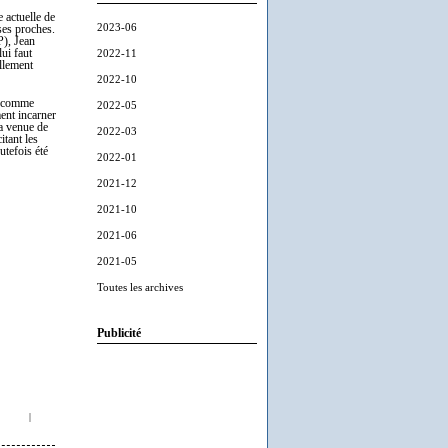
e actuelle de
2023-06
 ses proches.
P), Jean
 lui faut
2022-11
ellement
2022-10
", comme
2022-05
ent incarner
la venue de
2022-03
itant les
utefois été
2022-01
2021-12
2021-10
2021-06
2021-05
Toutes les archives
Publicité
|