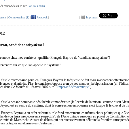
és connectés sur le site
La-Croix.com)
anent
|
Commentaires (1)
|
Facebook
|
|
Imprimer
|
012
rou, candidat antisystème?
le mode chez mes confrères: qualifier François Bayrou de "candidat antisystème"!
s'entendre sur ce que l'on appelle le "système".
 c'est le microcosme parisien, François Bayrou le fréquente de fait mais n'appartient effectiveme
vences et d'intérêts. Pire: le centriste s'oppose à un de ses mantras, la bipolarisation (cf. l'éditor
ani dans
Le Monde
du 19 avril 2007 sur l'"
Impératif démocratique
").
 c'est la pensée dominante néolibérale et monétariste (le "cercle de la raison" comme disait Alai
Bayrou est au centre du système, dont la construction européenne a été jusque-là le cheval de Tr
 François Bayrou a en effet effectué sur le fond exactement les mêmes choix politiques que Ni
lande (ou leurs prédécesseurs respectifs), de l'Acte unique européen au projet de Constitution
le traité de Maastricht. Autant de débats qui ont successivement délimité la frontière entre pens
ées critiques ou alternatives d'autre part.