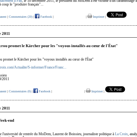
placement à Pau
, le 10 décembre 2011, le président du MoDem a été victime d'un carambolage in
à coup le "produire français"...
anent
|
Commentaires (20)
|
Facebook
|
|
Imprimer
|
e 2011
rou promet le Kärcher pour les "voyous installés au cœur de l'État"
 promet le Kärcher pour les "voyous installés au cœur de l'État"
croix.com/Actualite/S-informer/France/Franc...
ssieu
9/2011
anent
|
Commentaires (0)
|
Facebook
|
|
Imprimer
|
e 2011
Week-end
e l'université de rentrée du MoDem, Laurent de Boissieu, journaliste politique à
La Croix
, anal