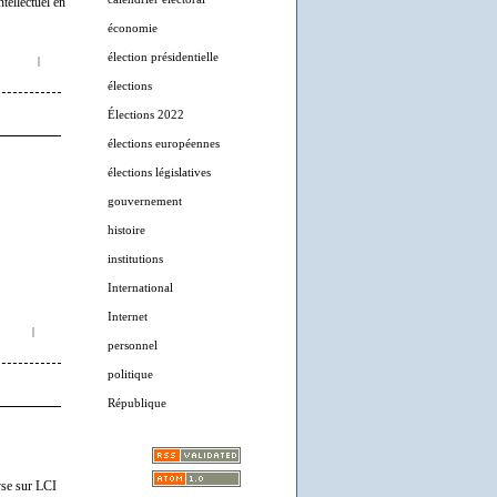
tellectuel en
économie
élection présidentielle
|
élections
Élections 2022
élections européennes
élections législatives
gouvernement
histoire
institutions
International
Internet
|
personnel
politique
République
yse sur LCI