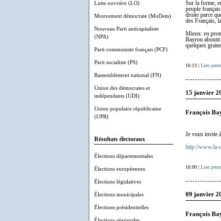
Lutte ouvrière (LO)
Sur la forme, e
peuple français
droite parce qu
Mouvement démocrate (MoDem)
des Français, l
Nouveau Parti anticapitaliste
Mieux: en promo
(NPA)
Bayrou aboutit 
quelques grains
Parti communiste français (PCF)
Parti socialiste (PS)
16:13 |
Lien perm
Rassemblement national (FN)
Union des démocrates et
15 janvier 2
indépendants (UDI)
Union populaire républicaine
François Bay
(UPR)
Je vous invite 
Résultats électoraux
http://www.la-
Élections départementales
16:00 |
Lien perm
Élections européennes
Élections législatives
09 janvier 2
Élections municipales
Élections présidentielles
François Ba
Élections régionales