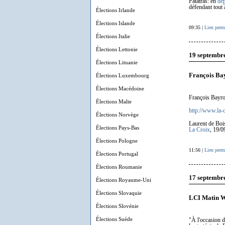
Patatras: en
dé
défendant tout 
Élections Irlande
Élections Islande
09:35 |
Lien perm
Élections Italie
Élections Lettonie
19 septembr
Élections Lituanie
François Bay
Élections Luxembourg
Élections Macédoine
François Bayrou
Élections Malte
http://www.la-
Élections Norvège
Laurent de Boi
Élections Pays-Bas
La Croix
, 19/0
Élections Pologne
11:56 |
Lien perm
Élections Portugal
Élections Roumanie
17 septembr
Élections Royaume-Uni
Élections Slovaquie
LCI Matin 
Élections Slovénie
Élections Suède
"À l'occasion d