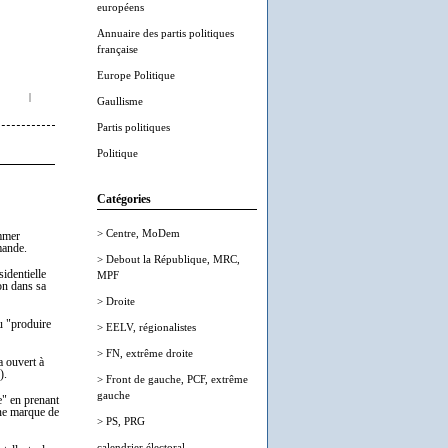
européens
Annuaire des partis politiques
française
Europe Politique
|
Gaullisme
Partis politiques
Politique
Catégories
> Centre, MoDem
mmer
mande.
> Debout la République, MRC,
sidentielle
MPF
on dans sa
> Droite
u "produire
> EELV, régionalistes
> FN, extrême droite
a ouvert à
).
> Front de gauche, PCF, extrême
gauche
e" en prenant
une marque de
> PS, PRG
calendrier électoral