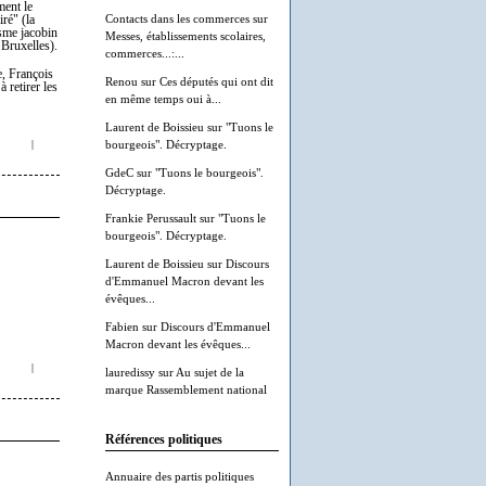
ment le
Contacts dans les commerces
sur
ré" (la
isme jacobin
Messes, établissements scolaires,
 Bruxelles).
commerces...:...
e, François
Renou
sur
Ces députés qui ont dit
 retirer les
en même temps oui à...
Laurent de Boissieu
sur
"Tuons le
|
bourgeois". Décryptage.
GdeC
sur
"Tuons le bourgeois".
Décryptage.
Frankie Perussault
sur
"Tuons le
bourgeois". Décryptage.
Laurent de Boissieu
sur
Discours
d'Emmanuel Macron devant les
évêques...
Fabien
sur
Discours d'Emmanuel
Macron devant les évêques...
|
lauredissy
sur
Au sujet de la
marque Rassemblement national
Références politiques
Annuaire des partis politiques