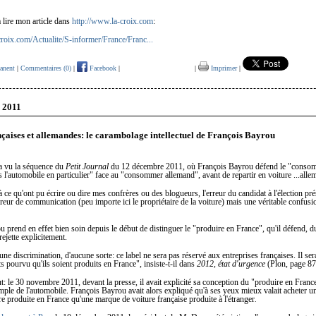
à lire mon article dans
http://www.la-croix.com
:
croix.com/Actualite/S-informer/France/Franc...
anent
|
Commentaires (0)
|
Facebook
|
|
Imprimer
|
 2011
nçaises et allemandes: le carambolage intellectuel de François Bayrou
a vu la séquence du
Petit Journal
du 12 décembre 2011, où François Bayrou défend le "conso
s l'automobile en particulier" face au "consommer allemand", avant de repartir en voiture ...alle
 ce qu'ont pu écrire ou dire mes confrères ou des blogueurs, l'erreur du candidat à l'élection pré
rreur de communication (peu importe ici le propriétaire de la voiture) mais une véritable confusi
 prend en effet bien soin depuis le début de distinguer le "produire en France", qu'il défend, d
 rejette explicitement.
cune discrimination, d'aucune sorte: ce label ne sera pas réservé aux entreprises françaises. Il ser
ts pourvu qu'ils soient produits en France", insiste-t-il dans
2012, état d'urgence
(Plon, page 87
ut: le 30 novembre 2011, devant la presse, il avait explicité sa conception du "produire en Franc
mple de l'automobile. François Bayrou avait alors expliqué qu'à ses yeux mieux valait acheter 
re produite en France qu'une marque de voiture française produite à l'étranger
.