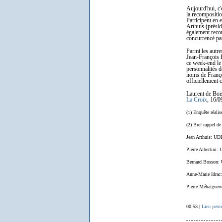
Aujourd'hui, c'
la recompositio
Participent en 
Arthuis (présid
également reconq
concurrencé pa
Parmi les autre
Jean-François 
ce week-end le 
personnalités d
noms de Françoi
officiellement c
Laurent de Boi
La Croix
, 16/0
(1) Enquête réalis
(2) Bref rappel de
Jean Arthuis: UD
Pierre Albertini: 
Bernard Bosson: 
Anne-Marie Idrac
Pierre Méhaigner
00:53 |
Lien perm