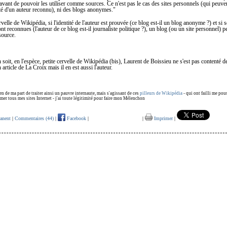
, avant de pouvoir les utiliser comme sources. Ce n'est pas le cas des sites personnels (qui peuven
ité d'un auteur reconnu), ni des blogs anonymes."
velle de Wikipédia, si l'identité de l'auteur est prouvée (ce blog est-il un blog anonyme ?) et si 
t reconnues (l'auteur de ce blog est-il journaliste politique ?), un blog (ou un site personnel) pe
source.
n soit, en l'espèce, petite cervelle de Wikipédia (bis), Laurent de Boissieu ne s'est pas contenté 
article de La Croix mais il en est aussi l'auteur.
bien de ma part de traiter ainsi un pauvre internaute, mais s'agissant de ces
pilleurs de Wikipédia
- qui ont failli me pou
rmer tous mes sites Internet - j'ai toute légitimité pour faire mon Mélenchon
anent
|
Commentaires (44)
|
Facebook
|
|
Imprimer
|