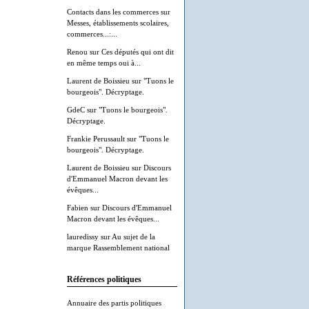
Contacts dans les commerces
sur
Messes, établissements scolaires,
commerces...:...
Renou
sur
Ces députés qui ont dit
en même temps oui à...
Laurent de Boissieu
sur
"Tuons le
bourgeois". Décryptage.
GdeC
sur
"Tuons le bourgeois".
Décryptage.
Frankie Perussault
sur
"Tuons le
bourgeois". Décryptage.
Laurent de Boissieu
sur
Discours
d'Emmanuel Macron devant les
évêques...
Fabien
sur
Discours d'Emmanuel
Macron devant les évêques...
lauredissy
sur
Au sujet de la
marque Rassemblement national
Références politiques
Annuaire des partis politiques