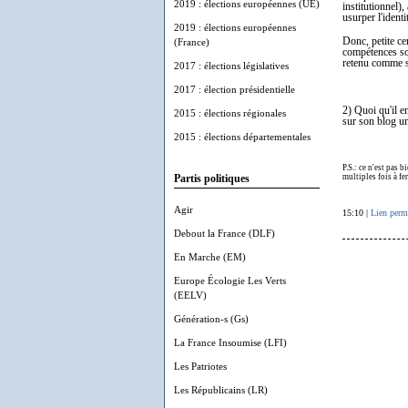
2019 : élections européennes (UE)
institutionnel)
usurper l'ident
2019 : élections européennes
Donc, petite cer
(France)
compétences son
retenu comme 
2017 : élections législatives
2017 : élection présidentielle
2) Quoi qu'il e
2015 : élections régionales
sur son blog un 
2015 : élections départementales
P.S.: ce n'est pas 
multiples fois à fe
Partis politiques
Agir
15:10 |
Lien perm
Debout la France (DLF)
En Marche (EM)
Europe Écologie Les Verts
(EELV)
Génération-s (Gs)
La France Insoumise (LFI)
Les Patriotes
Les Républicains (LR)