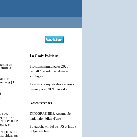
La Croix Politique
uelles (le
Élections municipales 2020 :
onfirme la
actualité, candidats, dates et
sondages
 sources
on blog (il
Résultats complets des élections
municipales 2020 par ville
f
.
Notes récentes
r avec
INFOGRAPHIES. Assemblée
 qui y sont
nationale : bilan d'une...
 soit erronée
eurs, et
La gauche en débats: PS et EELV
préparent leur...
e sources sur
individuel ou