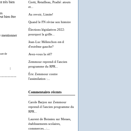
t très bien
Ciotti, Retailleau, Pradié: atouts
et...
ses
Au revoir, Limite!
ut bien être
Quand le FN révise son histoire
Élections législatives 2022:
pourquoi la grille...
de mentionner
Jean-Luc Mélenchon est-il
d'extrême gauche?
sser de
Avez-vous la réf?
Zemmour reprend-il l'ancien
programme du RPR...
|
Éric Zemmour contre
l'assimilation :...
Commentaires récents
Carole Barjon
sur
Zemmour
reprend-il l'ancien programme du
RPR...
Laurent de Boissieu
sur
Messes,
établissements scolaires,
commerces...:...