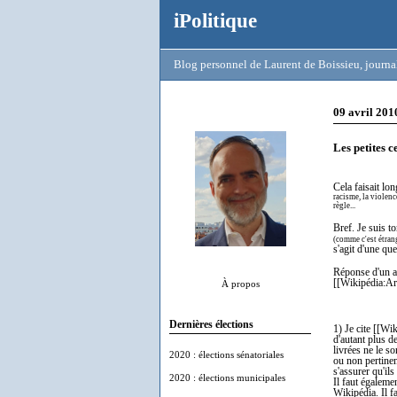
iPolitique
Blog personnel de Laurent de Boissieu, journal
09 avril 201
Les petites 
Cela faisait lo
racisme, la violenc
règle...
Bref. Je suis t
(comme c'est étrang
s'agit d'une que
Réponse d'un au
[[Wikipédia:Art
À propos
Dernières élections
1) Je cite [[Wi
d'autant plus d
livrées ne le s
2020 : élections sénatoriales
ou non pertinent
s'assurer qu'il
2020 : élections municipales
Il faut égaleme
Wikipédia. Il f