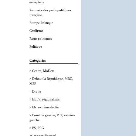
européens
Annuaire des partis politiques
française
Europe Politique
Gaullisme
Partis politiques
Politique
Catégories
> Centre, MoDem
> Debout la République, MRC,
MPF
> Droite
> EELV, régionalistes
> FN, extrême droite
> Front de gauche, PCF, extrême
gauche
> PS, PRG
calendrier électoral