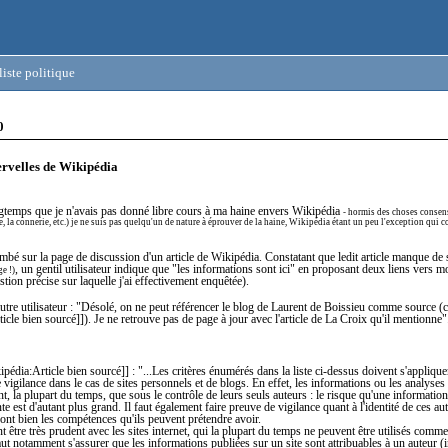
iste politique
0
cervelles de Wikipédia
ngtemps que je n'avais pas donné libre cours à ma haine envers Wikipédia
- hormis des choses consens
e, la connerie, etc.) je ne suis pas quelqu'un de nature à éprouver de la haine, Wikipédia étant un peu l'exception qui c
ombé sur la page de discussion d'un article de Wikipédia. Constatant que ledit article manque de
, un gentil utilisateur indique que "les informations sont ici" en proposant deux liens vers m
e !)
stion précise sur laquelle j'ai effectivement enquêtée).
tre utilisateur : "Désolé, on ne peut référencer le blog de Laurent de Boissieu comme source (c
icle bien sourcé]]). Je ne retrouve pas de page à jour avec l'article de La Croix qu'il mentionne"
kipédia:Article bien sourcé]] : "...Les critères énumérés dans la liste ci-dessus doivent s'applique
e vigilance dans le cas de sites personnels et de blogs. En effet, les informations ou les analyses
ont, la plupart du temps, que sous le contrôle de leurs seuls auteurs : le risque qu'une information
e est d'autant plus grand. Il faut également faire preuve de vigilance quant à l'identité de ces aut
s ont bien les compétences qu'ils peuvent prétendre avoir.
nt être très prudent avec les sites internet, qui la plupart du temps ne peuvent être utilisés comm
aut notamment s'assurer que les informations publiées sur un site sont attribuables à un auteur (