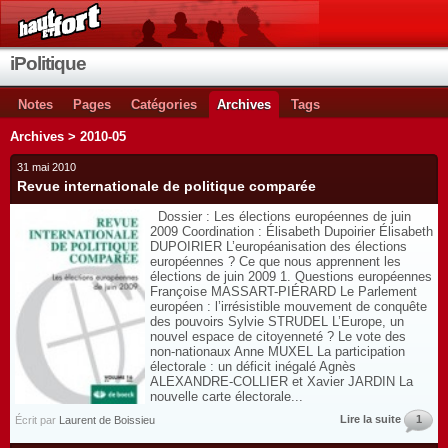
iPolitique
Notes
Pages
Catégories
Archives
Tags
Archives > 2010-05
31 mai 2010
Revue internationale de politique comparée
Dossier : Les élections européennes de juin
2009 Coordination : Élisabeth Dupoirier Élisabeth
DUPOIRIER L’européanisation des élections
européennes ? Ce que nous apprennent les
élections de juin 2009 1. Questions européennes
Françoise MASSART-PIÉRARD Le Parlement
européen : l’irrésistible mouvement de conquête
des pouvoirs Sylvie STRUDEL L’Europe, un
nouvel espace de citoyenneté ? Le vote des
non-nationaux Anne MUXEL La participation
électorale : un déficit inégalé Agnès
ALEXANDRE-COLLIER et Xavier JARDIN La
nouvelle carte électorale...
Lire la suite
1
Écrit par
Laurent de Boissieu