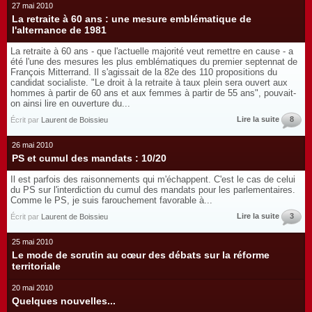
27 mai 2010
La retraite à 60 ans : une mesure emblématique de
l'alternance de 1981
La retraite à 60 ans - que l'actuelle majorité veut remettre en cause - a
été l'une des mesures les plus emblématiques du premier septennat de
François Mitterrand. Il s'agissait de la 82e des 110 propositions du
candidat socialiste. "Le droit à la retraite à taux plein sera ouvert aux
hommes à partir de 60 ans et aux femmes à partir de 55 ans", pouvait-
on ainsi lire en ouverture du...
Lire la suite
8
Écrit par
Laurent de Boissieu
26 mai 2010
PS et cumul des mandats : 10/20
Il est parfois des raisonnements qui m'échappent. C'est le cas de celui
du PS sur l'interdiction du cumul des mandats pour les parlementaires.
Comme le PS, je suis farouchement favorable à...
Lire la suite
3
Écrit par
Laurent de Boissieu
25 mai 2010
Le mode de scrutin au cœur des débats sur la réforme
territoriale
20 mai 2010
Quelques nouvelles...