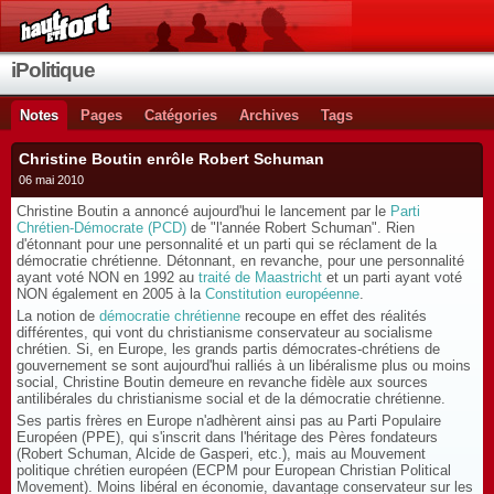
iPolitique
Notes
Pages
Catégories
Archives
Tags
Christine Boutin enrôle Robert Schuman
06 mai 2010
Christine Boutin a annoncé aujourd'hui le lancement par le
Parti
Chrétien-Démocrate (PCD)
de "l'année Robert Schuman". Rien
d'étonnant pour une personnalité et un parti qui se réclament de la
démocratie chrétienne. Détonnant, en revanche, pour une personnalité
ayant voté NON en 1992 au
traité de Maastricht
et un parti ayant voté
NON également en 2005 à la
Constitution européenne
.
La notion de
démocratie chrétienne
recoupe en effet des réalités
différentes, qui vont du christianisme conservateur au socialisme
chrétien. Si, en Europe, les grands partis démocrates-chrétiens de
gouvernement se sont aujourd'hui ralliés à un libéralisme plus ou moins
social, Christine Boutin demeure en revanche fidèle aux sources
antilibérales du christianisme social et de la démocratie chrétienne.
Ses partis frères en Europe n'adhèrent ainsi pas au Parti Populaire
Européen (PPE), qui s'inscrit dans l'héritage des Pères fondateurs
(Robert Schuman, Alcide de Gasperi, etc.), mais au Mouvement
politique chrétien européen (ECPM pour European Christian Political
Movement). Moins libéral en économie, davantage conservateur sur les