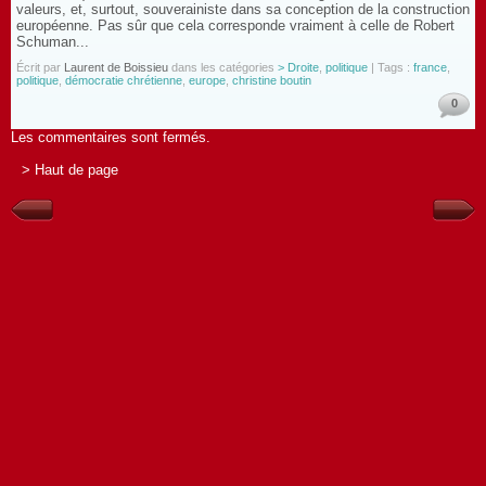
valeurs, et, surtout, souverainiste dans sa conception de la construction
européenne. Pas sûr que cela corresponde vraiment à celle de Robert
Schuman...
Écrit par
Laurent de Boissieu
dans les catégories
> Droite
,
politique
| Tags :
france
,
politique
,
démocratie chrétienne
,
europe
,
christine boutin
0
Les commentaires sont fermés.
> Haut de page