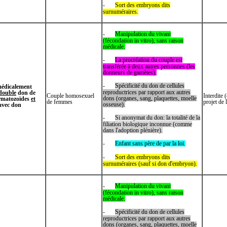
-
Sort des embryons dits
surnuméraires.
-
Manipulation du vivant
(fécondation in vitro), sans raison
médicale.
-
La procréation du couple est
transférée à deux autres personnes (les
donneurs de gamètes).
-
Spécificité du don de cellules
médicalement
reproductrices par rapport aux autres
double
don de
Couple homosexuel
Interdite 
dons (organes, sang, plaquettes, moelle
rmatozoïdes
et
de femmes
projet de 
osseuse).
avec don
-
Si anonymat du don: la totalité de la
filiation biologique inconnue (comme
dans l'adoption plénière).
-
Enfant sans père de par la loi.
-
Sort des embryons dits
surnuméraires (sauf si don d'embryon).
-
Manipulation du vivant
(fécondation in vitro), sans raison
médicale.
-
Spécificité du don de cellules
reproductrices par rapport aux autres
dons (organes, sang, plaquettes, moelle