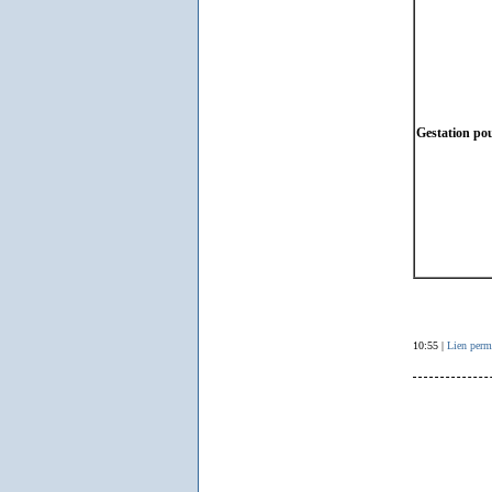
Gestation po
10:55 |
Lien perm