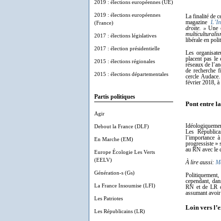
2019 : élections européennes (UE)
2019 : élections européennes
La finalité de 
magazine
L’In
(France)
droite. »
Une d
multiculturali
2017 : élections législatives
libérale en pol
2017 : élection présidentielle
Les organisate
placent pas le 
2015 : élections régionales
réseaux de l’an
de recherche f
2015 : élections départementales
cercle Audace
février 2018, à
Partis politiques
Pont entre la
Agir
Idéologiquement
Debout la France (DLF)
Les Républica
l’importance à
En Marche (EM)
progressiste » s
au RN avec le d
Europe Écologie Les Verts
(EELV)
À lire aussi:
Ma
Génération-s (Gs)
Politiquement,
cependant, dans
La France Insoumise (LFI)
RN et de LR de
assumant avoir
Les Patriotes
Loin vers l’
Les Républicains (LR)