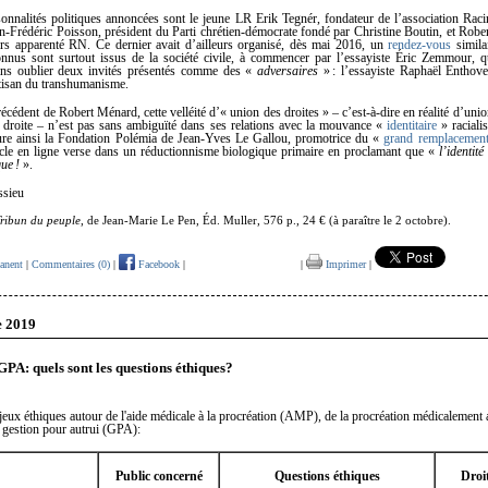
sonnalités politiques annoncées sont le jeune LR Erik Tegnér, fondateur de l’association Raci
n-Frédéric Poisson, président du Parti chrétien-démocrate fondé par Christine Boutin, et Robe
rs apparenté RN. Ce dernier avait d’ailleurs organisé, dès mai 2016, un
rendez-vous
simila
onnus sont surtout issus de la société civile, à commencer par l’essayiste Éric Zemmour, q
ns oublier deux invités présentés comme des «
adversaires
» : l’essayiste Raphaël Enthov
tisan du transhumanisme.
écédent de Robert Ménard, cette velléité d’« union des droites » – c’est-à-dire en réalité d’unio
e droite – n’est pas sans ambiguïté dans ses relations avec la mouvance «
identitaire
» racialis
gure ainsi la Fondation Polémia de Jean-Yves Le Gallou, promotrice du «
grand remplacemen
ticle en ligne verse dans un réductionnisme biologique primaire en proclamant que «
l’identit
ue !
».
ssieu
ribun du peuple
, de Jean-Marie Le Pen, Éd. Muller, 576 p., 24 € (à paraître le 2 octobre).
anent
|
Commentaires (0)
|
Facebook
|
|
Imprimer
|
e 2019
A: quels sont les questions éthiques?
ux éthiques autour de l'aide médicale à la procréation (AMP), de la procréation médicalement 
 gestion pour autrui (GPA):
Public concerné
Questions éthiques
Droit