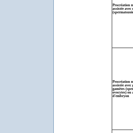
Procréation 
assistée avec
(spermatozoï
Procréation 
assistée avec
gamètes (spe
ovocytes) ou 
d'embryon