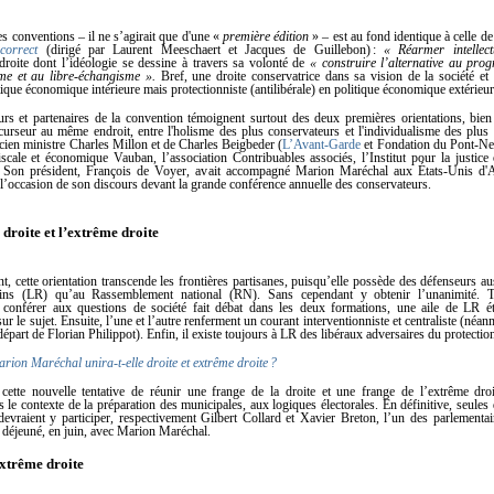
ces conventions – il ne s’agirait que d'une «
première édition
» – est au fond identique à celle de 
correct
(dirigé par Laurent Meeschaert et Jacques de Guillebon) :
« Réarmer intellect
roite dont l’idéologie se dessine à travers sa volonté de
« construire l’alternative au pro
sme et au libre-échangisme ».
Bref, une droite conservatrice dans sa vision de la société et 
itique économique intérieure mais protectionniste (antilibérale) en politique économique extérieur
urs et partenaires de la convention témoignent surtout des deux premières orientations, bie
curseur au même endroit, entre l'holisme des plus conservateurs et l'individualisme des plus l
cien ministre Charles Millon et de Charles Beigbeder (
L’Avant-Garde
et Fondation du Pont-Neuf
iscale et économique Vauban, l’association Contribuables associés, l’Institut pour la justice
. Son président, François de Voyer, avait accompagné Marion Maréchal aux États-Unis d'
 l’occasion de son discours devant la grande conférence annuelle des conservateurs.
 droite et l’extrême droite
, cette orientation transcende les frontières partisanes, puisqu’elle possède des défenseurs au
ins (LR) qu’au Rassemblement national (RN). Sans cependant y obtenir l’unanimité. T
 conférer aux questions de société fait débat dans les deux formations, une aile de LR 
ur le sujet. Ensuite, l’une et l’autre renferment un courant interventionniste et centraliste (néan
épart de Florian Philippot). Enfin, il existe toujours à LR des libéraux adversaires du protecti
rion Maréchal unira-t-elle droite et extrême droite ?
 cette nouvelle tentative de réunir une frange de la droite et une frange de l’extrême dro
 le contexte de la préparation des municipales, aux logiques électorales. En définitive, seules
vraient y participer, respectivement Gilbert Collard et Xavier Breton, l’un des parlementai
 déjeuné, en juin, avec Marion Maréchal.
extrême droite