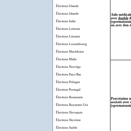
Élections Irlande
Élections Islande
Aide médicale
avec
double
d
Élections Italie
(
spermatozoï
ou avec don 
Élections Lettonie
Élections Lituanie
Élections Luxembourg
Élections Macédoine
Élections Malte
Élections Norvège
Élections Pays-Bas
Élections Pologne
Élections Portugal
Élections Roumanie
Procréation 
assistée avec
Élections Royaume-Uni
(spermatozoï
Élections Slovaquie
Élections Slovénie
Élections Suède