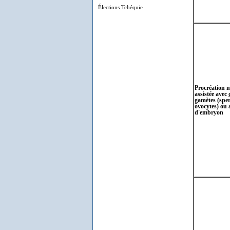
Élections Tchéquie
Procréation 
assistée avec
gamètes (spe
ovocytes) ou 
d'embryon