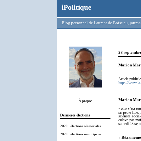
iPolitique
Blog personnel de Laurent de Boissieu, journal
28 septembr
Marion Maréc
Article publié 
https://www.la
Marion Maréc
À propos
«
Elle s’est ex
sa petite-fill
Dernières élections
sciences socia
cultive pas moi
samedi 28 sept
2020 : élections sénatoriales
2020 : élections municipales
« Réarmement