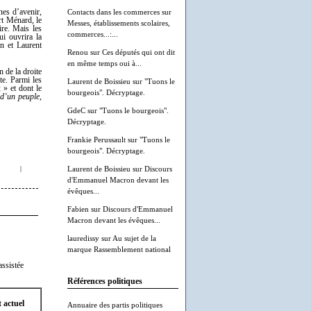
nes d’avenir,
Contacts dans les commerces
sur
rt Ménard, le
Messes, établissements scolaires,
ire. Mais les
commerces...:...
ui ouvrira la
en et Laurent
Renou
sur
Ces députés qui ont dit
en même temps oui à...
n de la droite
te. Parmi les
Laurent de Boissieu
sur
"Tuons le
t
» et dont le
bourgeois". Décryptage.
é d’un peuple,
GdeC
sur
"Tuons le bourgeois".
Décryptage.
Frankie Perussault
sur
"Tuons le
bourgeois". Décryptage.
|
Laurent de Boissieu
sur
Discours
d'Emmanuel Macron devant les
évêques...
Fabien
sur
Discours d'Emmanuel
Macron devant les évêques...
lauredissy
sur
Au sujet de la
marque Rassemblement national
assistée
Références politiques
 actuel
Annuaire des partis politiques