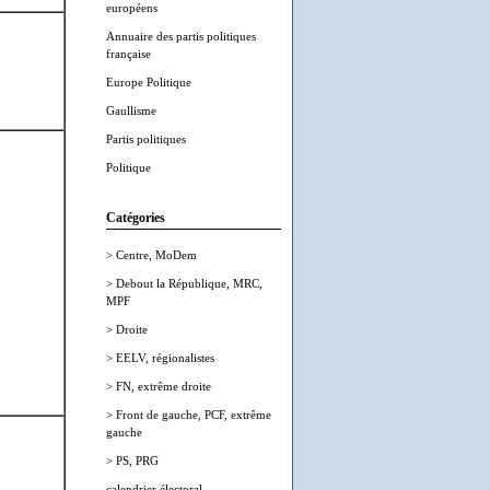
européens
Annuaire des partis politiques
française
Europe Politique
Gaullisme
Partis politiques
Politique
Catégories
> Centre, MoDem
> Debout la République, MRC,
MPF
> Droite
> EELV, régionalistes
> FN, extrême droite
> Front de gauche, PCF, extrême
gauche
> PS, PRG
calendrier électoral