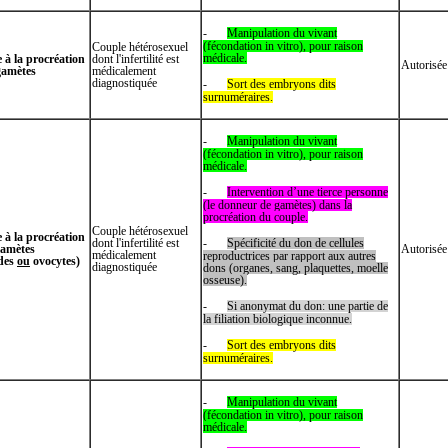
-
Manipulation du vivant
(fécondation in vitro), pour raison
Couple hétérosexuel
médicale.
 à la procréation
dont l'infertilité est
Autorisée
gamètes
médicalement
diagnostiquée
-
Sort des embryons dits
surnuméraires.
-
Manipulation du vivant
(fécondation in vitro), pour raison
médicale.
-
Intervention d’une tierce personne
(le donneur de gamètes) dans la
procréation du couple.
Couple hétérosexuel
 à la procréation
dont l'infertilité est
-
Spécificité du don de cellules
gamètes
Autorisée
médicalement
reproductrices par rapport aux autres
des
ou
ovocytes
)
diagnostiquée
dons (organes, sang, plaquettes, moelle
osseuse).
-
Si anonymat du don: une partie de
la filiation biologique inconnue.
-
Sort des embryons dits
surnuméraires.
-
Manipulation du vivant
(fécondation in vitro), pour raison
médicale.