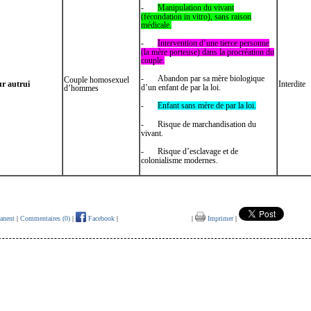
-
Manipulation du vivant
(fécondation in vitro), sans raison
médicale.
-
Intervention d’une tierce personne
(la mère porteuse) dans la procréation du
couple.
-
Abandon par sa mère biologique
Couple homosexuel
ur autrui
Interdite
d’un enfant de par la loi.
d’hommes
-
Enfant sans mère de par la loi.
-
Risque de marchandisation du
vivant.
-
Risque d’esclavage et de
colonialisme modernes.
anent
|
Commentaires (0)
|
Facebook
|
|
Imprimer
|