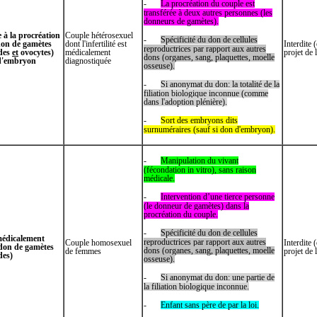
-
La procréation du couple est
transférée à deux autres personnes (les
donneurs de gamètes).
 à la procréation
Couple hétérosexuel
-
Spécificité du don de cellules
on de gamètes
dont l'infertilité est
Interdite 
reproductrices par rapport aux autres
des
et
ovocytes
)
médicalement
projet de 
dons (organes, sang, plaquettes, moelle
d'embryon
diagnostiquée
osseuse).
-
Si anonymat du don: la totalité de la
filiation biologique inconnue (comme
dans l'adoption plénière).
-
Sort des embryons dits
surnuméraires (sauf si don d'embryon).
-
Manipulation du vivant
(fécondation in vitro), sans raison
médicale.
-
Intervention d’une tierce personne
(le donneur de gamètes) dans la
procréation du couple.
-
Spécificité du don de cellules
médicalement
reproductrices par rapport aux autres
Couple homosexuel
Interdite 
 don de gamètes
dons (organes, sang, plaquettes, moelle
de femmes
projet de 
des)
osseuse).
-
Si anonymat du don: une partie de
la filiation biologique inconnue.
-
Enfant sans père de par la loi.