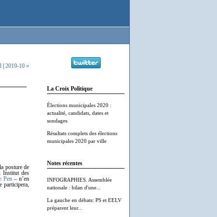
l
|
2019-10 »
La Croix Politique
Élections municipales 2020 :
actualité, candidats, dates et
sondages
Résultats complets des élections
municipales 2020 par ville
Notes récentes
la posture de
 Institut des
e Pen
– n’en
INFOGRAPHIES. Assemblée
e participera,
nationale : bilan d'une...
La gauche en débats: PS et EELV
préparent leur...