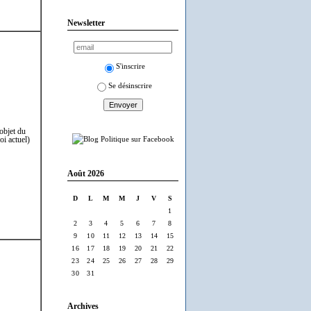
Newsletter
S'inscrire
Se désinscrire
(objet du
loi actuel)
Août 2026
D
L
M
M
J
V
S
1
2
3
4
5
6
7
8
9
10
11
12
13
14
15
16
17
18
19
20
21
22
23
24
25
26
27
28
29
30
31
Archives