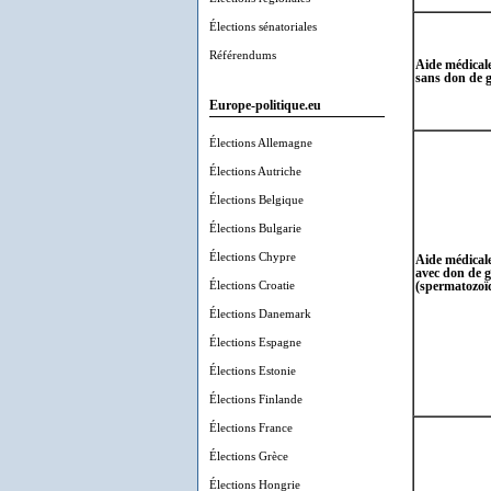
Élections sénatoriales
Référendums
Aide médicale
sans don de 
Europe-politique.eu
Élections Allemagne
Élections Autriche
Élections Belgique
Élections Bulgarie
Élections Chypre
Aide médicale
avec don de 
Élections Croatie
(spermatozoï
Élections Danemark
Élections Espagne
Élections Estonie
Élections Finlande
Élections France
Élections Grèce
Élections Hongrie