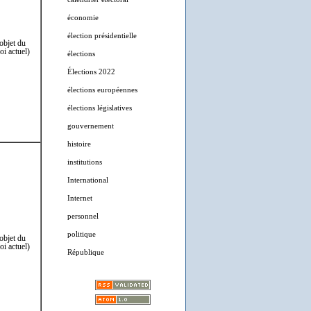
économie
élection présidentielle
(objet du
loi actuel)
élections
Élections 2022
élections européennes
élections législatives
gouvernement
histoire
institutions
International
Internet
personnel
politique
(objet du
loi actuel)
République