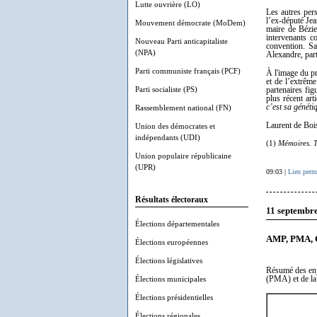
Lutte ouvrière (LO)
Les autres per
l’ex-député Jea
Mouvement démocrate (MoDem)
maire de Bézie
intervenants c
Nouveau Parti anticapitaliste
convention. Sa
(NPA)
Alexandre, par
Parti communiste français (PCF)
À l'image du pr
et de l’extrêm
Parti socialiste (PS)
partenaires fi
plus récent ar
c’est sa génétiq
Rassemblement national (FN)
Laurent de Boi
Union des démocrates et
indépendants (UDI)
(1)
Mémoires. T
Union populaire républicaine
(UPR)
09:03 |
Lien perm
Résultats électoraux
11 septembr
Élections départementales
AMP, PMA, GP
Élections européennes
Élections législatives
Résumé des enje
Élections municipales
(PMA) et de la
Élections présidentielles
Élections régionales