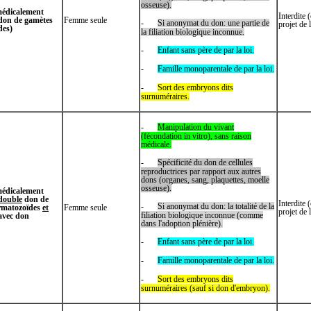
osseuse).
médicalement
Interdite 
 don de gamètes
Femme seule
-
Si anonymat du don: une partie de
projet de 
des)
la filiation biologique inconnue.
-
Enfant sans père de par la loi.
-
Famille monoparentale de par la loi.
-
Sort des embryons dits
surnuméraires.
-
Manipulation du vivant
(fécondation in vitro), sans raison
médicale.
-
Spécificité du don de cellules
reproductrices par rapport aux autres
dons (organes, sang, plaquettes, moelle
osseuse).
médicalement
double
don de
Interdite 
-
Si anonymat du don: la totalité de la
rmatozoïdes
et
Femme seule
projet de 
filiation biologique inconnue (comme
avec don
dans l'adoption plénière).
-
Enfant sans père de par la loi.
-
Famille monoparentale de par la loi.
-
Sort des embryons dits
surnuméraires (sauf si don d'embryon).