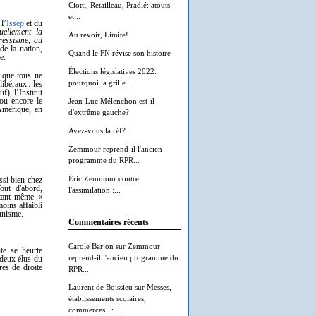
Ciotti, Retailleau, Pradié: atouts
et...
l’
Issep
et du
uellement la
Au revoir, Limite!
gressisme, au
de la nation,
Quand le FN révise son histoire
e.
Élections législatives 2022:
n que tous ne
pourquoi la grille...
ibéraux : les
), l’Institut
 ou encore le
Jean-Luc Mélenchon est-il
Amérique, en
d'extrême gauche?
Avez-vous la réf?
Zemmour reprend-il l'ancien
programme du RPR...
Éric Zemmour contre
ssi bien chez
out d'abord,
l'assimilation :...
étant même «
moins affaibli
onnisme.
Commentaires récents
Carole Barjon
sur
Zemmour
ite se heurte
reprend-il l'ancien programme du
 deux élus du
res de droite
RPR...
Laurent de Boissieu
sur
Messes,
établissements scolaires,
commerces...:...