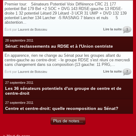
Premier tour: Sénateurs Potentiel Voix Différence CRC 21 177
potentiel Bel 179 Bel +2 SOC + DVG 143 RDSE-gauche 13 RDSE-
droite 1 32 potentiel Létard 29 Létard -3 UCR 31 UMP + DVD 132 139
potentiel Larcher 134 Larcher -5 RASNAG 7 blancs et nuls 5
abstention...
Lire la suite
1
Écrit par
Laurent de Boissieu
28 septembre 2011
Sénat: reclassements au RDSE et à l'Union centriste
En apparence, rien ne change au Sénat pour les groupes allant du
centre-gauche au centre-droit: - le groupe RDSE s'est réuni ce mercredi
sans changement dans sa composition (13 gauche: 11 PRG,...
Lire la suite
7
Écrit par
Laurent de Boissieu
27 septembre 2011
Les 36 sénateurs potentiels d'un groupe de centre et de
centre-droit
27 septembre 2011
Centre et centre-droit: quelle recomposition au Sénat?
Plus de notes...