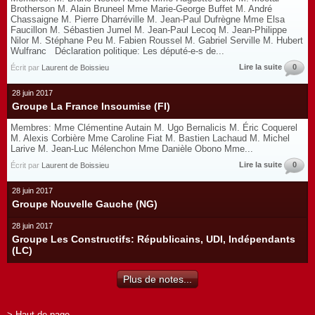
Brotherson M. Alain Bruneel Mme Marie-George Buffet M. André
Chassaigne M. Pierre Dharréville M. Jean-Paul Dufrègne Mme Elsa
Faucillon M. Sébastien Jumel M. Jean-Paul Lecoq M. Jean-Philippe
Nilor M. Stéphane Peu M. Fabien Roussel M. Gabriel Serville M. Hubert
Wulfranc Déclaration politique: Les député-e-s de...
Lire la suite
0
Écrit par
Laurent de Boissieu
28 juin 2017
Groupe La France Insoumise (FI)
Membres: Mme Clémentine Autain M. Ugo Bernalicis M. Éric Coquerel
M. Alexis Corbière Mme Caroline Fiat M. Bastien Lachaud M. Michel
Larive M. Jean-Luc Mélenchon Mme Danièle Obono Mme...
Lire la suite
0
Écrit par
Laurent de Boissieu
28 juin 2017
Groupe Nouvelle Gauche (NG)
28 juin 2017
Groupe Les Constructifs: Républicains, UDI, Indépendants
(LC)
Plus de notes...
> Haut de page