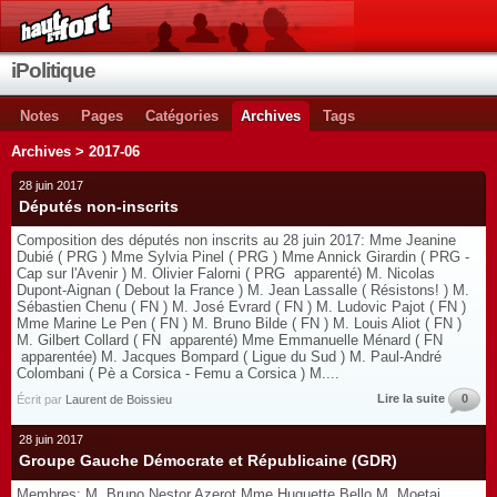
iPolitique
Notes
Pages
Catégories
Archives
Tags
Archives > 2017-06
28 juin 2017
Députés non-inscrits
Composition des députés non inscrits au 28 juin 2017: Mme Jeanine
Dubié ( PRG ) Mme Sylvia Pinel ( PRG ) Mme Annick Girardin ( PRG -
Cap sur l'Avenir ) M. Olivier Falorni ( PRG apparenté) M. Nicolas
Dupont-Aignan ( Debout la France ) M. Jean Lassalle ( Résistons! ) M.
Sébastien Chenu ( FN ) M. José Evrard ( FN ) M. Ludovic Pajot ( FN )
Mme Marine Le Pen ( FN ) M. Bruno Bilde ( FN ) M. Louis Aliot ( FN )
M. Gilbert Collard ( FN apparenté) Mme Emmanuelle Ménard ( FN
apparentée) M. Jacques Bompard ( Ligue du Sud ) M. Paul-André
Colombani ( Pè a Corsica - Femu a Corsica ) M....
Lire la suite
0
Écrit par
Laurent de Boissieu
28 juin 2017
Groupe Gauche Démocrate et Républicaine (GDR)
Membres: M. Bruno Nestor Azerot Mme Huguette Bello M. Moetai