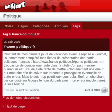
iPolitique
Notes
Pages
Catégories
Archives
Tags
Tag > france-politique.fr
20 août 2009
france-politique.fr
Profitant de mes derniers jours de vacances avant la reprise au journal,
j'ai notamment complété mes fiches de présentation des partis
politiques français : http://www.france-politique.fr/partis-politiques.htm
L'occasion de corriger une faute dans l'intitulé d'un parti - errare
humanum est. J'ai déjà été tenté de mettre volontairement une erreur
sur mon site afin de suivre sur Internet la propagation éventuelle de
cette erreur. Mais je suis trop pointilleux pour cela. Bref, en cherchant
par curiosité sur Google le nom du parti avec mon erreur (involontaire),
je suis tout de...
Lire la suite
18
Écrit par
Laurent de Boissieu
Plus de notes disponibles.
> Haut de page