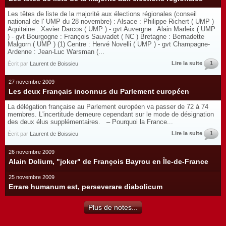
Les têtes de liste de la majorité aux élections régionales (conseil
national de l' UMP du 28 novembre) : Alsace : Philippe Richert ( UMP )
Aquitaine : Xavier Darcos ( UMP ) - gvt Auvergne : Alain Marleix ( UMP
) - gvt Bourgogne : François Sauvadet ( NC ) Bretagne : Bernadette
Malgorn ( UMP ) (1) Centre : Hervé Novelli ( UMP ) - gvt Champagne-
Ardenne : Jean-Luc Warsman (...
Lire la suite
1
Écrit par
Laurent de Boissieu
27 novembre 2009
Les deux Français inconnus du Parlement européen
La délégation française au Parlement européen va passer de 72 à 74
membres. L'incertitude demeure cependant sur le mode de désignation
des deux élus supplémentaires. – Pourquoi la France...
Lire la suite
1
Écrit par
Laurent de Boissieu
26 novembre 2009
Alain Dolium, "joker" de François Bayrou en Île-de-France
25 novembre 2009
Errare humanum est, perseverare diabolicum
Plus de notes...