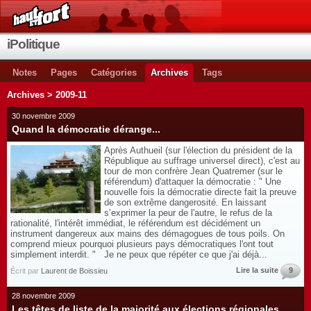
iPolitique
Notes
Pages
Catégories
Archives
Tags
Archives > 2009-11
30 novembre 2009
Quand la démocratie dérange...
Après Authueil (sur l'élection du président de la
République au suffrage universel direct), c'est au
tour de mon confrère Jean Quatremer (sur le
référendum) d'attaquer la démocratie : " Une
nouvelle fois la démocratie directe fait la preuve
de son extrême dangerosité. En laissant
s’exprimer la peur de l'autre, le refus de la
rationalité, l'intérêt immédiat, le référendum est décidément un
instrument dangereux aux mains des démagogues de tous poils. On
comprend mieux pourquoi plusieurs pays démocratiques l'ont tout
simplement interdit. " Je ne peux que répéter ce que j'ai déjà...
Lire la suite
9
Écrit par
Laurent de Boissieu
28 novembre 2009
Les têtes de liste de la majorité aux élections régionales