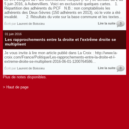
5 juin 2016, à Aubervilliers. Voici en exclusivité quelques cartes. 1.
Répartition des adhérents du PCF N.B.: non comptabilisés les
adhérents des Deux-Sèvres (150 adhérents en 2013), où le vote a été
invalidé. 2. Résultats du vote sur la base commune et les textes...
Lire la suite
3
Écrit par
Laurent de Boissieu
01 juin 2016
Les rapprochements entre la droite et l'extrême droite se
multiplient
Je vous invite à lire mon article publié dans La Croix : http://www.la-
croix.com/France/Politique/Les-rapprochements-entre-la-droite-et-l-
extreme-droite-se-multiplient-2016-06-01-1200764586...
Lire la suite
0
Écrit par
Laurent de Boissieu
Plus de notes disponibles.
> Haut de page