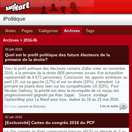
iPolitique
Notes
Pages
Catégories
Archives
Tags
Archives > 2016-06
06 juin 2016
Quel est le profil politique des futurs électeurs de la
primaire de la droite?
Voici le profil politique des électeurs certains d'aller voter, en novembre
2016, à la primaire de la droite (808 personnes issues d'un échantillon
représentatif de 9 672 personnes): Conclusion: les apports extérieurs au
parti LR, sur sa gauche (17%) et sur sa droite (16%), s'annulent. La
primaire se jouera donc bien sur les sympathisants LR (53%). Pour
Nicolas Sarkozy, la priorité est donc la reconquête de ce noyau dur,
progressivement grignoté par Alan Juppé. Source: sondage
OpinionWay pour La Manif pour tous, réalisé du 19 au 23 mai 2016.
Lire la suite
3
Écrit par
Laurent de Boissieu
02 juin 2016
[Exclusivité] Cartes du congrès 2016 du PCF
Le 37e congrès du Parti communiste français (PCF) se déroule du 2 au