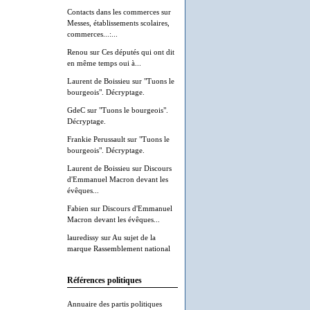
Contacts dans les commerces
sur
Messes, établissements scolaires,
commerces...:...
Renou
sur
Ces députés qui ont dit
en même temps oui à...
Laurent de Boissieu
sur
"Tuons le
bourgeois". Décryptage.
GdeC
sur
"Tuons le bourgeois".
Décryptage.
Frankie Perussault
sur
"Tuons le
bourgeois". Décryptage.
Laurent de Boissieu
sur
Discours
d'Emmanuel Macron devant les
évêques...
Fabien
sur
Discours d'Emmanuel
Macron devant les évêques...
lauredissy
sur
Au sujet de la
marque Rassemblement national
Références politiques
Annuaire des partis politiques