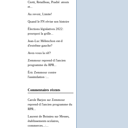
Ciotti, Retailleau, Pradié: atouts
et...
Au revoir, Limite!
Quand le FN révise son histoire
Élections législatives 2022:
pourquoi la grille...
Jean-Luc Mélenchon est-il
d'extrême gauche?
Avez-vous la réf?
Zemmour reprend-il l'ancien
programme du RPR...
Éric Zemmour contre
l'assimilation :...
Commentaires récents
Carole Barjon
sur
Zemmour
reprend-il l'ancien programme du
RPR...
Laurent de Boissieu
sur
Messes,
établissements scolaires,
commerces...:...