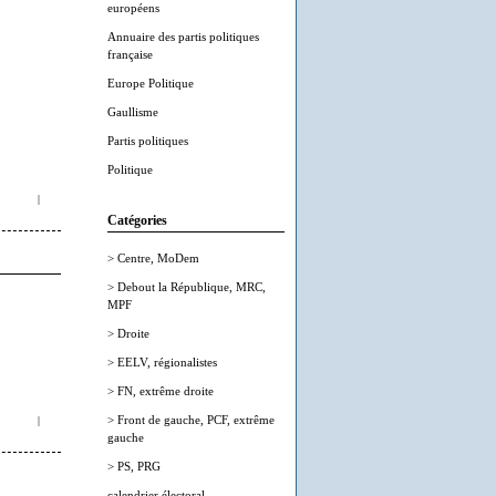
européens
Annuaire des partis politiques
française
Europe Politique
Gaullisme
Partis politiques
Politique
|
Catégories
> Centre, MoDem
> Debout la République, MRC,
MPF
> Droite
> EELV, régionalistes
> FN, extrême droite
> Front de gauche, PCF, extrême
|
gauche
> PS, PRG
calendrier électoral