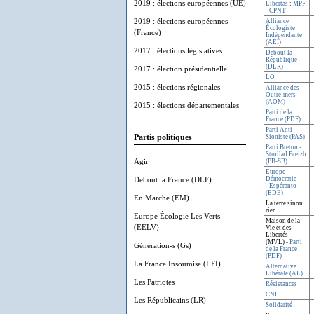
2019 : élections européennes (UE)
Libertas
:
MPF
-
CPNT
2019 : élections européennes
Alliance
Écologiste
(France)
Indépendante
(AEI)
2017 : élections législatives
Debout la
République
(DLR)
2017 : élection présidentielle
LO
2015 : élections régionales
Alliance des
Outre-mers
(AOM)
2015 : élections départementales
Parti de la
France (PDF)
Parti Anti
Partis politiques
Sioniste (PAS)
Parti Breton -
Strollad Breizh
Agir
(PB-SB)
Europe -
Debout la France (DLF)
Démocratie
- Espéranto
(EDE)
En Marche (EM)
La terre sinon
rien
Europe Écologie Les Verts
Maison de la
(EELV)
Vie et des
Libertés
(MVL) -
Parti
Génération-s (Gs)
de la France
(PDF)
La France Insoumise (LFI)
Alternative
Libérale (AL)
Les Patriotes
Résistances
CNI
Les Républicains (LR)
Solidarité