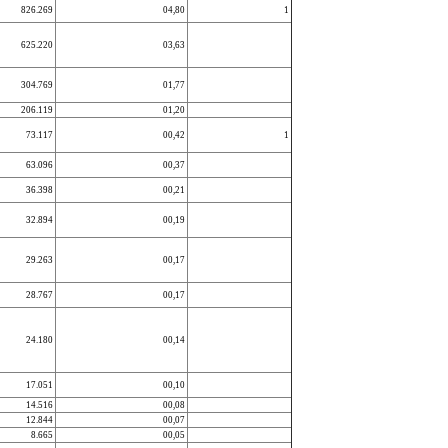
826.269
04,80
1
625.220
03,63
304.769
01,77
206.119
01,20
73.117
00,42
1
63.096
00,37
36.398
00,21
32.894
00,19
29.263
00,17
28.767
00,17
24.180
00,14
17.051
00,10
14.516
00,08
12.844
00,07
8.665
00,05