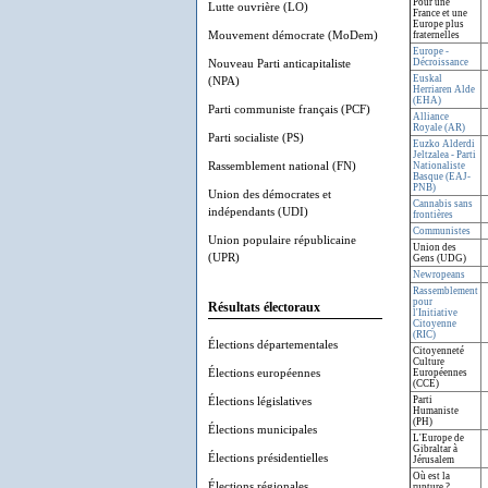
Pour une
Lutte ouvrière (LO)
France et une
Europe plus
Mouvement démocrate (MoDem)
fraternelles
Europe -
Nouveau Parti anticapitaliste
Décroissance
Euskal
(NPA)
Herriaren Alde
(EHA)
Parti communiste français (PCF)
Alliance
Royale (AR)
Parti socialiste (PS)
Euzko Alderdi
Jeltzalea - Parti
Rassemblement national (FN)
Nationaliste
Basque (EAJ-
PNB)
Union des démocrates et
Cannabis sans
indépendants (UDI)
frontières
Communistes
Union populaire républicaine
Union des
(UPR)
Gens (UDG)
Newropeans
Rassemblement
pour
Résultats électoraux
l'Initiative
Citoyenne
(RIC)
Élections départementales
Citoyenneté
Culture
Élections européennes
Européennes
(CCE)
Élections législatives
Parti
Humaniste
(PH)
Élections municipales
L'Europe de
Gibraltar à
Élections présidentielles
Jérusalem
Où est la
Élections régionales
rupture ?