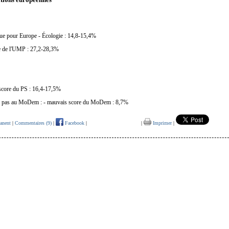
ique pour Europe - Écologie : 14,8-15,4%
re de l'UMP : 27,2-28,3%
 score du PS : 16,4-17,5%
ite pas au MoDem : - mauvais score du MoDem : 8,7%
anent
|
Commentaires (9)
|
Facebook
|
|
Imprimer
|