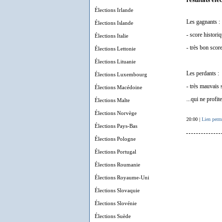
Élections Irlande
Les gagnants :
Élections Islande
- score histor
Élections Italie
- très bon sco
Élections Lettonie
Élections Lituanie
Les perdants :
Élections Luxembourg
- très mauvais
Élections Macédoine
...qui ne prof
Élections Malte
Élections Norvège
20:00 |
Lien perm
Élections Pays-Bas
Élections Pologne
Élections Portugal
Élections Roumanie
Élections Royaume-Uni
Élections Slovaquie
Élections Slovénie
Élections Suède