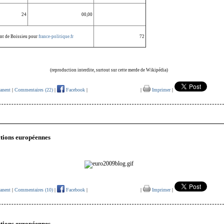
24
00,00
nt de Boissieu pour
france-politique.fr
72
(reproduction interdite, surtout sur cette merde de Wikipédia)
anent
|
Commentaires (22)
|
Facebook
|
|
Imprimer
|
ections européennes
anent
|
Commentaires (10)
|
Facebook
|
|
Imprimer
|
ections européennes