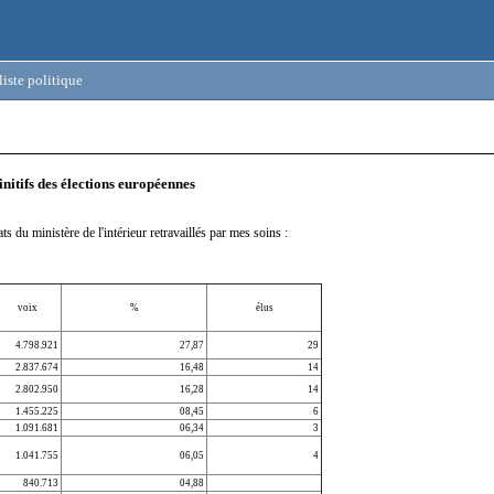
iste politique
initifs des élections européennes
ats du ministère de l'intérieur retravaillés par mes soins :
voix
%
élus
4.798.921
27,87
29
2.837.674
16,48
14
2.802.950
16,28
14
1.455.225
08,45
6
1.091.681
06,34
3
1.041.755
06,05
4
840.713
04,88