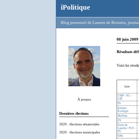
iPolitique
Blog personnel de Laurent de Boissieu, journal
08 juin 2009
Résultats déf
Voici les résult
liste
UMP
-
NC
-
GM
À propos
PS
Europe -
Écologie
Dernières élections
MoDem
FN
2020 : élections sénatoriales
Front de
Gauche
:
PCF
-
PG
2020 : élections municipales
NPA