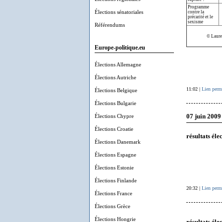
Programme
Élections sénatoriales
contre la
précarité et le
sexisme
Référendums
© Laure
Europe-politique.eu
Élections Allemagne
Élections Autriche
11:02 |
Lien perm
Élections Belgique
Élections Bulgarie
Élections Chypre
07 juin 2009
Élections Croatie
résultats él
Élections Danemark
Élections Espagne
Élections Estonie
Élections Finlande
20:32 |
Lien perm
Élections France
Élections Grèce
Élections Hongrie
résultats él