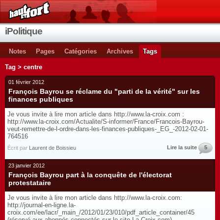
iPolitique
Notes
Pages
Catégories
Archives
Tags
Tag > centre
01 février 2012
François Bayrou se réclame du "parti de la vérité" sur les
finances publiques
Je vous invite à lire mon article dans http://www.la-croix.com :
http://www.la-croix.com/Actualite/S-informer/France/Francois-Bayrou-
veut-remettre-de-l-ordre-dans-les-finances-publiques-_EG_-2012-02-01-
764516
Lire la suite
5
Écrit par
Laurent de Boissieu
23 janvier 2012
François Bayrou part à la conquête de l'électorat
protestataire
Je vous invite à lire mon article dans http://www.la-croix.com:
http://journal-en-ligne.la-
croix.com/ee/lacr/_main_/2012/01/23/010/pdf_article_container/45
(réservé aux abonnés connectés sur le site La-Croix.com)