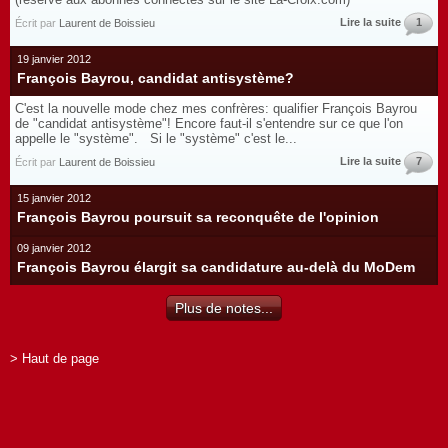
Lire la suite
1
Écrit par
Laurent de Boissieu
19 janvier 2012
François Bayrou, candidat antisystème?
C'est la nouvelle mode chez mes confrères: qualifier François Bayrou
de "candidat antisystème"! Encore faut-il s'entendre sur ce que l'on
appelle le "système". Si le "système" c'est le...
Lire la suite
7
Écrit par
Laurent de Boissieu
15 janvier 2012
François Bayrou poursuit sa reconquête de l'opinion
09 janvier 2012
François Bayrou élargit sa candidature au-delà du MoDem
Plus de notes...
> Haut de page