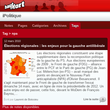
iPolitique
Notes
Pages
Catégories
Archives
Tags
Tag > npa
12 mars 2010
Élections régionales : les enjeux pour la gauche antilibérale
Les élections régionales constituent une étape
supplémentaire dans la recomposition politique
de la gauche du PS. Aux élections européennes
de 2009 , le Front de gauche (FDG) – alliance
entre le PCF et le Parti de gauche (PG) de Jean-
Luc Mélenchon (ex-PS) – avait marqué des
points en devançant le Nouveau Parti
anticapitaliste (NPA) d'Olivier Besancenot. Il
s'agit maintenant pour le Front de gauche de transformer l'essai
dimanche 14 mars, avec en ligne de mire la présidentielle de 2012. Un
autre enjeu est de passer, cette fois, devant le MoDem de François
Bayrou,...
Lire la suite
0
Écrit par
Laurent de Boissieu
Plus de notes disponibles.