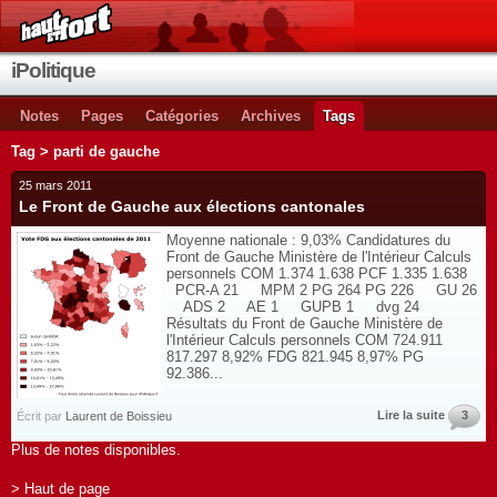
iPolitique
Notes
Pages
Catégories
Archives
Tags
Tag > parti de gauche
25 mars 2011
Le Front de Gauche aux élections cantonales
Moyenne nationale : 9,03% Candidatures du
Front de Gauche Ministère de l'Intérieur Calculs
personnels COM 1.374 1.638 PCF 1.335 1.638
PCR-A 21 MPM 2 PG 264 PG 226 GU 26
ADS 2 AE 1 GUPB 1 dvg 24
Résultats du Front de Gauche Ministère de
l'Intérieur Calculs personnels COM 724.911
817.297 8,92% FDG 821.945 8,97% PG
92.386...
Lire la suite
3
Écrit par
Laurent de Boissieu
Plus de notes disponibles.
> Haut de page