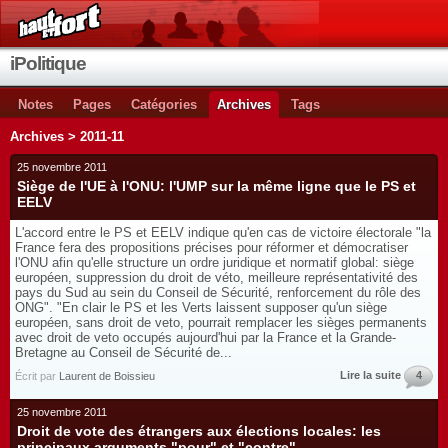
iPolitique
Notes
Pages
Catégories
Archives
Tags
Archives > 2011-11
25 novembre 2011
Siège de l'UE à l'ONU: l'UMP sur la même ligne que le PS et
EELV
L'accord entre le PS et EELV indique qu'en cas de victoire électorale "la
France fera des propositions précises pour réformer et démocratiser
l'ONU afin qu'elle structure un ordre juridique et normatif global: siège
européen, suppression du droit de véto, meilleure représentativité des
pays du Sud au sein du Conseil de Sécurité, renforcement du rôle des
ONG". "En clair le PS et les Verts laissent supposer qu'un siège
européen, sans droit de veto, pourrait remplacer les sièges permanents
avec droit de veto occupés aujourd'hui par la France et la Grande-
Bretagne au Conseil de Sécurité de...
Lire la suite
4
Écrit par
Laurent de Boissieu
25 novembre 2011
Droit de vote des étrangers aux élections locales: les
principaux arguments "pour" et "contre"