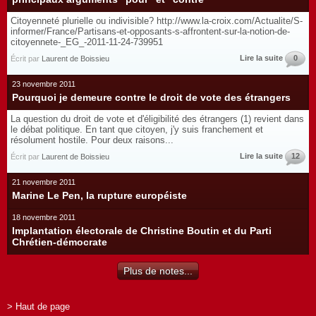
Citoyenneté plurielle ou indivisible? http://www.la-croix.com/Actualite/S-
informer/France/Partisans-et-opposants-s-affrontent-sur-la-notion-de-
citoyennete-_EG_-2011-11-24-739951
Lire la suite
0
Écrit par
Laurent de Boissieu
23 novembre 2011
Pourquoi je demeure contre le droit de vote des étrangers
La question du droit de vote et d'éligibilité des étrangers (1) revient dans
le débat politique. En tant que citoyen, j'y suis franchement et
résolument hostile. Pour deux raisons...
Lire la suite
12
Écrit par
Laurent de Boissieu
21 novembre 2011
Marine Le Pen, la rupture européiste
18 novembre 2011
Implantation électorale de Christine Boutin et du Parti
Chrétien-démocrate
Plus de notes...
> Haut de page