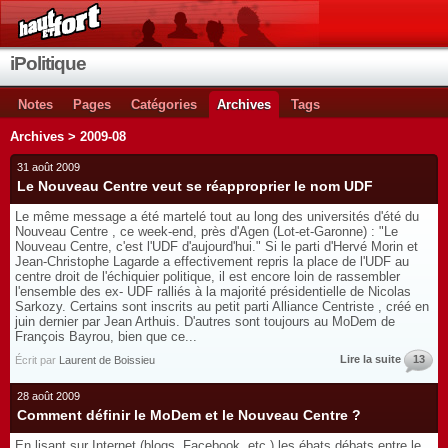
iPolitique
Notes
Pages
Catégories
Archives
Tags
Archives > 2009-08
31 août 2009
Le Nouveau Centre veut se réapproprier le nom UDF
Le même message a été martelé tout au long des universités d'été du
Nouveau Centre , ce week-end, près d'Agen (Lot-et-Garonne) : "Le
Nouveau Centre, c'est l'UDF d'aujourd'hui." Si le parti d'Hervé Morin et
Jean-Christophe Lagarde a effectivement repris la place de l'UDF au
centre droit de l'échiquier politique, il est encore loin de rassembler
l'ensemble des ex- UDF ralliés à la majorité présidentielle de Nicolas
Sarkozy. Certains sont inscrits au petit parti Alliance Centriste , créé en
juin dernier par Jean Arthuis. D'autres sont toujours au MoDem de
François Bayrou, bien que ce...
Lire la suite
13
Écrit par
Laurent de Boissieu
28 août 2009
Comment définir le MoDem et le Nouveau Centre ?
En lisant sur Internet (blogs, Facebook, etc.) les ébats débats entre le