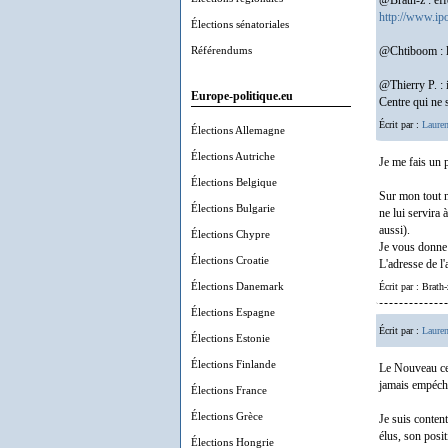
@Brath-z : eff
http://www.ipo
Élections sénatoriales
Référendums
@Chtiboom : l'
@Thierry P. : 
Europe-politique.eu
Centre qui ne 
Écrit par :
Lauren
Élections Allemagne
Élections Autriche
Je me fais un 
Élections Belgique
Sur mon tout n
Élections Bulgarie
ne lui servira 
aussi).
Élections Chypre
Je vous donne 
Élections Croatie
L'adresse de l'
Élections Danemark
Écrit par : Brath
Élections Espagne
Écrit par :
Lauren
Élections Estonie
Élections Finlande
Le Nouveau cent
jamais empéché
Élections France
Élections Grèce
Je suis conten
élus, son posit
Élections Hongrie