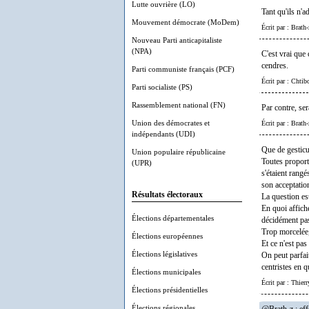
Lutte ouvrière (LO)
Tant qu'ils n'
Mouvement démocrate (MoDem)
Écrit par : Brath
Nouveau Parti anticapitaliste
(NPA)
C'est vrai que 
cendres.
Parti communiste français (PCF)
Écrit par : Chti
Parti socialiste (PS)
Rassemblement national (FN)
Par contre, se
Union des démocrates et
Écrit par : Brath
indépendants (UDI)
Que de gesticu
Union populaire républicaine
Toutes proporti
(UPR)
s'étaient rang
son acceptatio
Résultats électoraux
La question es
En quoi affich
Élections départementales
décidément pas
Trop morcelée
Élections européennes
Et ce n'est pas
Élections législatives
On peut parfai
centristes en q
Élections municipales
Écrit par : Thier
Élections présidentielles
Élections régionales