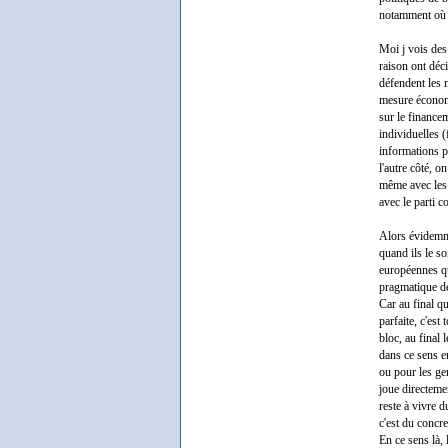
notamment où o
Moi j vois des
raison ont déci
défendent les m
mesure économi
sur le financem
individuelles 
informations p
l'autre côté, o
même avec les 
avec le parti c
Alors évidemmen
quand ils le so
européennes qu'
pragmatique de
Car au final q
parfaite, c'es
bloc, au final
dans ce sens en
ou pour les ge
joue directeme
reste à vivre d
c'est du concre
En ce sens là,