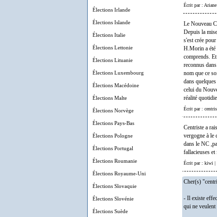
Écrit par : Arian
Élections Irlande
Élections Islande
Le Nouveau Cen
Depuis la mise
Élections Italie
s'est crée pou
Élections Lettonie
H.Morin a été 
comprends. Et 
Élections Lituanie
reconnus dans 
Élections Luxembourg
nom que ce soi
dans quelques 
Élections Macédoine
celui du Nouve
Élections Malte
réalité quotidi
Écrit par : centr
Élections Norvège
Élections Pays-Bas
Centriste a r
Élections Pologne
vergogne à le 
dans le NC ,pa
Élections Portugal
fallacieuses e
Élections Roumanie
Écrit par : kiwi 
Élections Royaume-Uni
Cher(s) "centr
Élections Slovaquie
- Il existe ef
Élections Slovénie
qui ne veulent 
Élections Suède