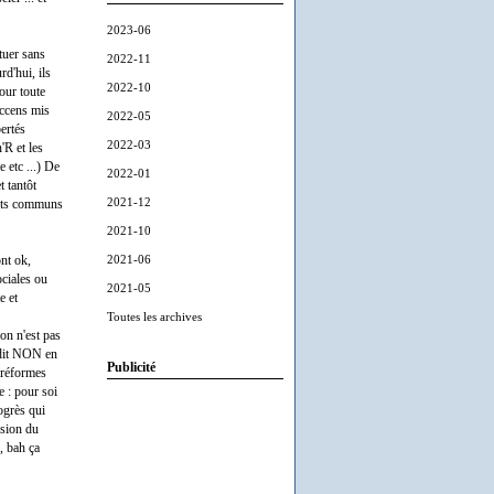
2023-06
tuer sans
2022-11
rd'hui, ils
2022-10
pour toute
accens mis
2022-05
bertés
2022-03
'R et les
 etc ...) De
2022-01
t tantôt
2021-12
oints communs
2021-10
2021-06
ont ok,
ociales ou
2021-05
e et
Toutes les archives
on n'est pas
n dit NON en
Publicité
u réformes
e : pour soi
ogrès qui
ision du
), bah ça