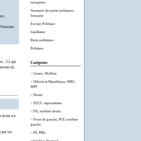
européens
Annuaire des partis politiques
française
nt...
Europe Politique
du Nouveau
Gaullisme
Partis politiques
Politique
u... Ce qui
Catégories
nouveau né,
> Centre, MoDem
> Debout la République, MRC,
MPF
> Droite
> EELV, régionalistes
> FN, extrême droite
 droite n'a
> Front de gauche, PCF, extrême
gauche
t par ses
> PS, PRG
calendrier électoral