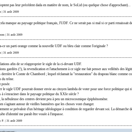
adoptent pas leur précédent dada en matière de nom, le SoLid (ou quelque chose d'approchant)...
-z | 31 août 2009
cela manque au paysage politique français, l'UDF. Ce ne serait pas si mal si ce parti renaissait d
boom | 31 août 2009
ra-ce un parti orange comme la nouvelle UDF ou bleu clair comme l'originale ?
-z | 31 août 2009
lations afin de se réapproprier le sigle de la ci-devant UDF.
ons gardées (!), la revendication et l'attachement à ce sigle me fait penser aux velléités des légit
és derrière le Comte de Chambord ; lequel réclamait la "restauration" du drapeau blanc comme co
n du trône.
t posée.
er le sigle UDF pourrait donner envie au citoyen lambda de voter pour une force politique qui n'
 à s'enraciner dans le paysage politique du XXIe siècle ?
, la nébuleuse des centres devient peu à peu un microcosmique épiphénomène.
 en s'agitant autour de vieilles bannières que les choses vont changer.
tement se prévaloir d'un héritage idéologique à condition de regarder devant soi. La démarche d
uête d'identité me paraît être vouée à l'impasse.
ry P. | 31 août 2009