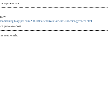
 | 06 septembre 2009
 hier :
simonianblog.blogspot.com/2009/10/le-renouveau-de-ludf-sur-midi-pyrenees.html
ry P. | 02 octobre 2009
es sont fermés.