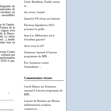
Ciotti, Retailleau, Pradié: atouts
et...
dirigeants du
natoriales de
onstituer un
Au revoir, Limite!
x assemblées
Quand le FN révise son histoire
n de l'année.
Élections législatives 2022:
d'union de la
pourquoi la grille...
 région n'est
 de la Basse-
Jean-Luc Mélenchon est-il
d). Le choix
ce...), tandis
d'extrême gauche?
emier tour en
Avez-vous la réf?
ouveau Centre
Zemmour reprend-il l'ancien
– solution qui
programme du RPR...
ransformation
 2010 et qui,
Éric Zemmour contre
l'assimilation :...
Commentaires récents
Carole Barjon
sur
Zemmour
reprend-il l'ancien programme du
|
RPR...
Laurent de Boissieu
sur
Messes,
établissements scolaires,
commerces...:...