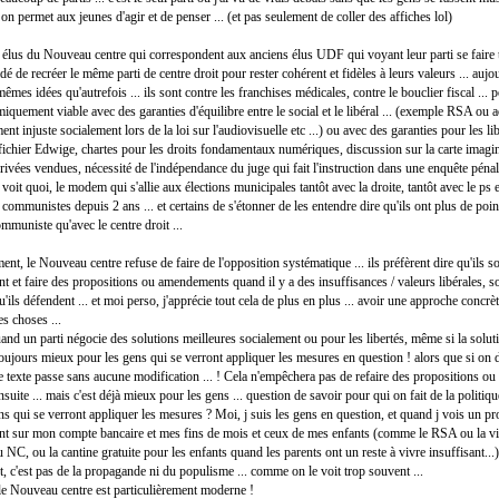
n permet aux jeunes d'agir et de penser ... (et pas seulement de coller des affiches lol)
 élus du Nouveau centre qui correspondent aux anciens élus UDF qui voyant leur parti se faire 
dé de recréer le même parti de centre droit pour rester cohérent et fidèles à leurs valeurs ... aujou
êmes idées qu'autrefois ... ils sont contre les franchises médicales, contre le bouclier fiscal ... 
quement viable avec des garanties d'équilibre entre le social et le libéral ... (exemple RSA ou 
ent injuste socialement lors de la loi sur l'audiovisuelle etc ...) ou avec des garanties pour les li
(fichier Edwige, chartes pour les droits fondamentaux numériques, discussion sur la carte imagin
rivées vendues, nécessité de l'indépendance du juge qui fait l'instruction dans une enquête pénale
n voit quoi, le modem qui s'allie aux élections municipales tantôt avec la droite, tantôt avec le ps e
communistes depuis 2 ans ... et certains de s'étonner de les entendre dire qu'ils ont plus de p
ommuniste qu'avec le centre droit ...
t, le Nouveau centre refuse de faire de l'opposition systématique ... ils préfèrent dire qu'ils s
nt et faire des propositions ou amendements quand il y a des insuffisances / valeurs libérales, s
ils défendent ... et moi perso, j'apprécie tout cela de plus en plus ... avoir une approche concrèt
s choses ...
uand un parti négocie des solutions meilleures socialement ou pour les libertés, même si la soluti
t toujours mieux pour les gens qui se verront appliquer les mesures en question ! alors que si o
 le texte passe sans aucune modification ... ! Cela n'empêchera pas de refaire des propositions o
suite ... mais c'est déjà mieux pour les gens ... question de savoir pour qui on fait de la politiqu
ns qui se verront appliquer les mesures ? Moi, j suis les gens en question, et quand j vois un pr
nt sur mon compte bancaire et mes fins de mois et ceux de mes enfants (comme le RSA ou la v
u NC, ou la cantine gratuite pour les enfants quand les parents ont un reste à vivre insuffisant...
t, c'est pas de la propagande ni du populisme ... comme on le voit trop souvent ...
 le Nouveau centre est particulièrement moderne !