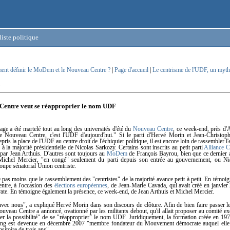
iste politique
nt définir le MoDem et le Nouveau Centre ?
|
Page d'accueil
|
Le centrisme de l'UDF, un myth
9
Centre veut se réapproprier le nom UDF
e a été martelé tout au long des universités d'été du
Nouveau Centre
, ce week-end, près d'
 Nouveau Centre, c'est l'UDF d'aujourd'hui." Si le parti d'Hervé Morin et Jean-Christop
epris la place de l'UDF au centre droit de l'échiquier politique, il est encore loin de rassembler 
 à la majorité présidentielle de Nicolas Sarkozy. Certains sont inscrits au petit parti
Alliance C
 par Jean Arthuis. D'autres sont toujours au
MoDem
de François Bayrou, bien que ce dernier 
 Michel Mercier, "en congé" seulement du parti depuis son entrée au gouvernement, ou Ni
oupe sénatorial Union centriste.
 pas moins que le rassemblement des "centristes" de la majorité avance petit à petit. En témoig
tre, à l'occasion des
élections européennes
, de Jean-Marie Cavada, qui avait créé en janvier 
te. En témoigne également la présence, ce week-end, de Jean Arthuis et Michel Mercier.
avec nous", a expliqué Hervé Morin dans son discours de clôture. Afin de bien faire passer l
uveau Centre a annoncé, ovationné par les militants debout, qu'il allait proposer au comité ex
ner la possibilité" de se "réapproprier" le nom UDF. Juridiquement, la formation créée en 19
aing est devenue en décembre 2007 "membre fondateur du Mouvement démocrate auquel elle
sitoire de trois ans".