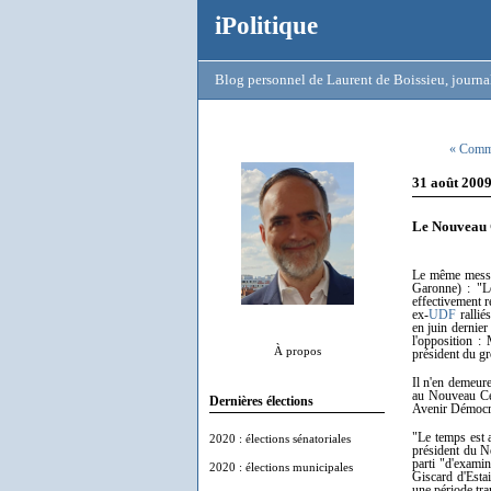
iPolitique
Blog personnel de Laurent de Boissieu, journal
« Comme
31 août 200
Le Nouveau 
Le même messag
Garonne) : "Le
effectivement r
ex-
UDF
ralliés
en juin dernier
l'opposition :
À propos
président du gr
Il n'en demeure
au Nouveau Cen
Dernières élections
Avenir Démocra
"Le temps est 
2020 : élections sénatoriales
président du No
parti "d'exami
2020 : élections municipales
Giscard d'Est
une période tran