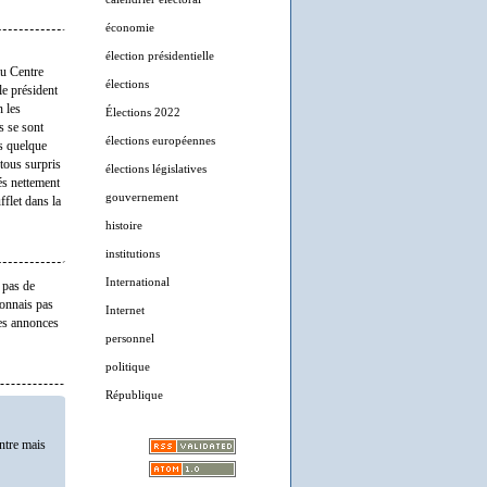
économie
élection présidentielle
au Centre
élections
le président
 les
Élections 2022
s se sont
élections européennes
s quelque
tous surpris
élections législatives
és nettement
gouvernement
flet dans la
histoire
institutions
International
 pas de
connais pas
Internet
des annonces
personnel
politique
République
ntre mais