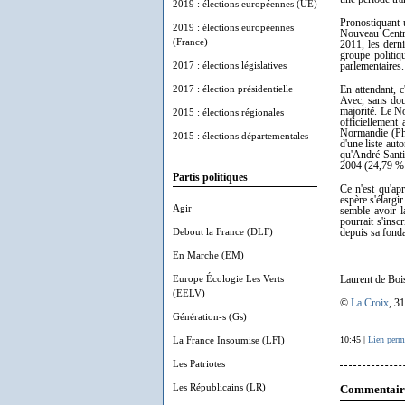
2019 : élections européennes (UE)
Pronostiquant 
2019 : élections européennes
Nouveau Centre 
(France)
2011, les dern
groupe politiq
2017 : élections législatives
parlementaires.
2017 : élection présidentielle
En attendant, c
Avec, sans dout
majorité. Le No
2015 : élections régionales
officiellement
Normandie (Phi
2015 : élections départementales
d'une liste aut
qu'André Santi
2004 (24,79 %
Partis politiques
Ce n'est qu'ap
espère s'élargir
Agir
semble avoir l
pourrait s'insc
Debout la France (DLF)
depuis sa fonda
En Marche (EM)
Europe Écologie Les Verts
Laurent de Boi
(EELV)
©
La Croix
, 3
Génération-s (Gs)
La France Insoumise (LFI)
10:45 |
Lien perm
Les Patriotes
Les Républicains (LR)
Commentair