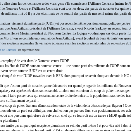
uel : allez dans la rue, demandez à des vrais gens s'ils connaissent l'Alliance Centriste (même le
f, le Nouveau Centre et l'Alliance Centriste sont tous les deux des partis de notables (ce qui ne 
as de militants ...là où il y a des élus, mais ce ne sont ni des partis de masse ni même des partis d
mations viennent du même parti (l'UDF) et possèdent le même positionnement politque (centre d
eurs que Jean Arthuis, président de l'Alliance Centriste, a voté Nicolas Sarkozy au second tour de
, comme Hervé Morin, président du Nouveau Centre. La logique voudrait que ces deux partis fu
vé Morin) ou se confédèrent (souhait de Jean Arthuis), avant (souhait de Jean Arthuis) ou après
 les élections régionales (la véritable échéance étant les élections sénatoriales de septembre 201
t de Boissieu
| 03 septembre 2009
as compliqué de voir dans le Nouveau centre l'UDF ....
s les élus de l'UDF sont au nouveau centre ... une bonne parti des militants de l'UDF sont a
ouveau centre comme l'UDF est au centre droit ...
it choqué de voir l'UDF travailler avec le RPR alors pourquoi ce serait choquant de voir le NC tr
t que c'est un parti de notable, ça me fait sourire car quand je regarde les militants du Nouveau 
nçaise y est représentée dans son ensemble ... alors oui, en raison du coup de poker mensonge
tours à faire passer ceux qui restaient au centre droite de traitre ... la population massive des fra
core suffisamment ce parti ...
e ce coup de poker était une démonstration totale de la vision de la démocratie par Bayrou ! Quell
mocratie où un parti est défini par son chef et non pas par ses élus, son positionnement, ses adh
? et où une personne qui refuse de suivre son chef qui se fourvoit est un traitre ? MDR quelle tol
u pluralisme !
ssez tentée par un parti qui accepte le pluralisme au sein du parti même ! et pour être allé à des 
eaucoup de partis ... c'est le seul parti où j'ai vu de vrais débats sans que les gens se fassent muse