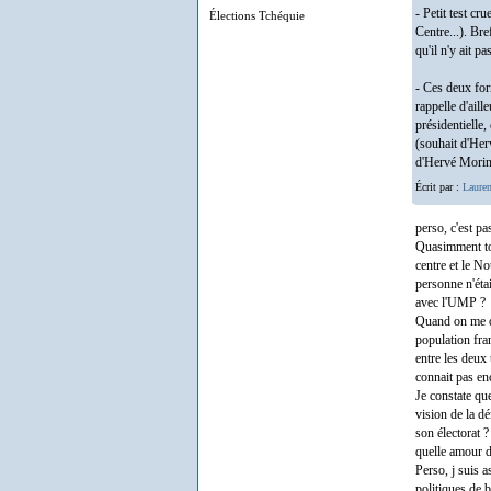
- Petit test cr
Élections Tchéquie
Centre...). Bre
qu'il n'y ait p
- Ces deux for
rappelle d'aill
présidentielle
(souhait d'Her
d'Hervé Morin)
Écrit par :
Lauren
perso, c'est p
Quasimment tou
centre et le N
personne n'éta
avec l'UMP ?
Quand on me di
population fra
entre les deux 
connait pas en
Je constate qu
vision de la dé
son électorat 
quelle amour d
Perso, j suis a
politiques de b