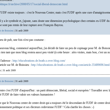
ectivement :
litique.fr/archive/2008/05/17/social-liberal-democrate.html
UDF existe toujours : c'est le Nouveau Centre; mais c'est l'UDF après une cure d'amaigrisseme
il y a le symbole et, j'ajoute, sans doute une dimension psychologique chez certains ex-UDF 
se sont pas remis de leur rupture avec François Bayrou.
t de Boissieu
| 31 août 2009
peu de pub, une fois n'est pas coutume :
ouveau blog, commencé aujourd'hui, j'ai décidé de faire un peu de copinage pour M. de Boissie
à rien tant que mon blog restera aussi peu visité (à cette heure : zéro visites, mais bon, c'est un 
l'adresse :
http://elucubrations.de.brath-z.over-blog.com/
article sur M. de Boissieu :
http://elucubrations.de.brath-z.over-blog.com/article-35489696.html
-z | 31 août 2009
t de Boissieu
| 31 août 2009
re c'est l'UDF d'aujourd'hui : un parti démocrate, libéral, social et européen ! Travailler avec la
 l'UDF de faire valoir ses valeurs humanistes !
te que le Nouveau centre de centre droit qui a toujours été le descendant de l'UDF de centre droi
ionnement politique et ses électeurs redevienne l'UDF ! Cela clarifie les choses :-)