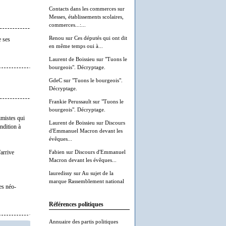
Contacts dans les commerces
sur
Messes, établissements scolaires,
commerces...:...
Renou
sur
Ces députés qui ont dit
e ses
en même temps oui à...
Laurent de Boissieu
sur
"Tuons le
bourgeois". Décryptage.
GdeC
sur
"Tuons le bourgeois".
Décryptage.
Frankie Perussault
sur
"Tuons le
bourgeois". Décryptage.
imistes qui
Laurent de Boissieu
sur
Discours
ndition à
d'Emmanuel Macron devant les
évêques...
Fabien
sur
Discours d'Emmanuel
arrive
Macron devant les évêques...
lauredissy
sur
Au sujet de la
marque Rassemblement national
es néo-
Références politiques
Annuaire des partis politiques