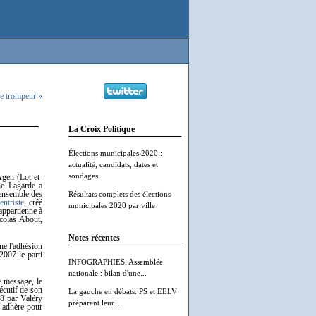
e trompeur »
La Croix Politique
Élections municipales 2020 :
actualité, candidats, dates et
sondages
Agen (Lot-et-
he Lagarde a
l'ensemble des
Résultats complets des élections
entriste
, créé
municipales 2020 par ville
appartienne à
colas About,
Notes récentes
ne l'adhésion
2007 le parti
INFOGRAPHIES. Assemblée
nationale : bilan d'une...
e message, le
écutif de son
La gauche en débats: PS et EELV
78 par Valéry
préparent leur...
 adhère pour