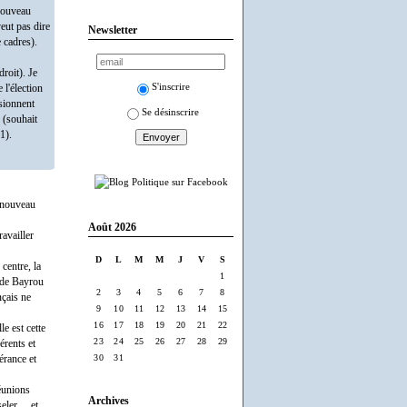
 Nouveau
veut pas dire
Newsletter
e cadres).
roit). Je
S'inscrire
 l'élection
sionnent
Se désinscrire
 (souhait
1).
u nouveau
Août 2026
availler
D
L
M
M
J
V
S
centre, la
1
r de Bayrou
2
3
4
5
6
7
8
nçais ne
9
10
11
12
13
14
15
16
17
18
19
20
21
22
e est cette
23
24
25
26
27
28
29
érents et
30
31
érance et
réunions
Archives
ler ... et