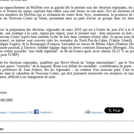
un rapprochement du MoDem avec la gauche dès le premier tour des élections régionales, les 
se frottent les mains, espérant bien rallier sous une forme ou une autre, d'ici les élections sé
iers membres du MoDem qui se réclament du centre droit. Avec, notamment, la promesse de c
ue du Nouveau Centre au Sénat, permettant ainsi au parti d'avoir un groupe dans les deu
'est la préparation des élections régionales de mars 2010 qui est à l'ordre du jour d'ici à la fi
e, une stratégie à la carte, région par région, pour le premier tour : liste autonome ou liste 
uveau Centre espère bien entendu la tête de liste dans certaines d'entre elles. Si aucun nom de
 avancé, en interne sont souvent cités les exemples du Nord-Pas-de-Calais (Valérie Létard),
lippe Augier), de la Bourgogne (François Sauvadet) ou encore de Rhône-Alpes (Damien Aba
onome pourrait, à l'inverse, sembler logique dans les terres centristes historiques (Bretagne, Alsa
ni estime posséder "une réelle légitimité" en Île-de-France après avoir obtenu 16,12 % au pr
 pour l'UMP).
rès les élections régionales, qualifiées par Hervé Morin de "temps intermédiaire", que le N
 aux autres "centristes" de la majorité. Reste à en définir les modalités : confédération de partis 
a préférence de Jean Arthuis, dès les régionales – ou création d'un nouveau parti. Cette t
rire dans le calendrier du Nouveau Centre, qui doit justement renouveler ses instances en mai
tion, réfléchit à un changement de nom.
ssieu
1/08/2009
anent
|
Commentaires (13)
|
Facebook
|
|
Imprimer
|
es