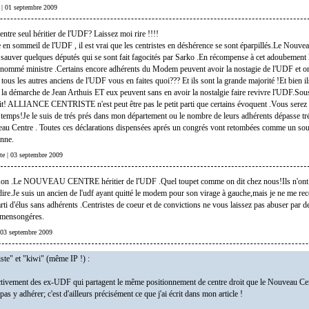
e | 01 septembre 2009
tre seul héritier de l'UDF? Laissez moi rire !!!!
 en sommeil de l'UDF , il est vrai que les centristes en déshérence se sont éparpillés.Le Nouve
r sauver quelques députés qui se sont fait fagocités par Sarko .En récompense à cet adoubement 
nommé ministre .Certains encore adhérents du Modem peuvent avoir la nostagie de l'UDF et on
tous les autres anciens de l'UDF vous en faites quoi??? Et ils sont la grande majorité !Et bien il
la démarche de Jean Arthuis ET eux peuvent sans en avoir la nostalgie faire revivre l'UDF.Sou
t! ALLIANCE CENTRISTE n'est peut être pas le petit parti que certains évoquent .Vous serez 
temps!Je le suis de trés prés dans mon département ou le nombre de leurs adhérents dépasse tr
au Centre . Toutes ces déclarations dispensées aprés un congrés vont retombées comme un souf
enne.
iste | 03 septembre 2009
aison .Le NOUVEAU CENTRE héritier de l'UDF .Quel toupet comme on dit chez nous!Ils n'ont
dire.Je suis un ancien de l'udf ayant quitté le modem pour son virage à gauche,mais je ne me re
rti d'élus sans adhérents .Centristes de coeur et de convictions ne vous laissez pas abuser par 
t mensongéres.
| 03 septembre 2009
iste" et "kiwi" (même IP !) :
fectivement des ex-UDF qui partagent le même positionnement de centre droit que le Nouveau Ce
pas y adhérer; c'est d'ailleurs précisément ce que j'ai écrit dans mon article !