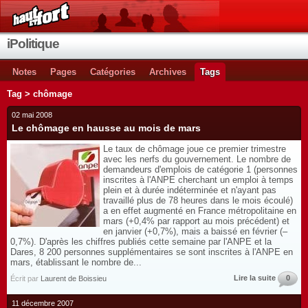
iPolitique
Notes
Pages
Catégories
Archives
Tags
Tag > chômage
02 mai 2008
Le chômage en hausse au mois de mars
Le taux de chômage joue ce premier trimestre
avec les nerfs du gouvernement. Le nombre de
demandeurs d'emplois de catégorie 1 (personnes
inscrites à l'ANPE cherchant un emploi à temps
plein et à durée indéterminée et n'ayant pas
travaillé plus de 78 heures dans le mois écoulé)
a en effet augmenté en France métropolitaine en
mars (+0,4% par rapport au mois précédent) et
en janvier (+0,7%), mais a baissé en février (–
0,7%). D'après les chiffres publiés cette semaine par l'ANPE et la
Dares, 8 200 personnes supplémentaires se sont inscrites à l'ANPE en
mars, établissant le nombre de...
Lire la suite
0
Écrit par
Laurent de Boissieu
11 décembre 2007