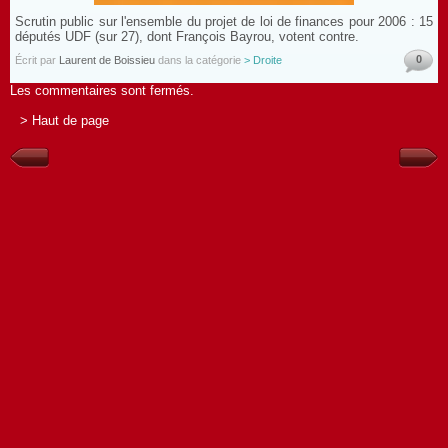
Scrutin public sur l'ensemble du projet de loi de finances pour 2006 : 15
députés UDF (sur 27), dont François Bayrou, votent contre.
0
Écrit par
Laurent de Boissieu
dans la catégorie
> Droite
Les commentaires sont fermés.
> Haut de page