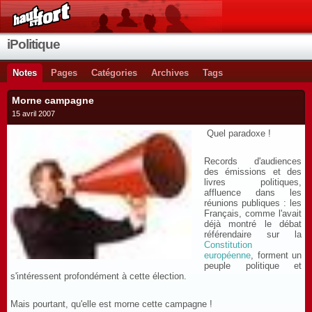
iPolitique
Notes
Pages
Catégories
Archives
Tags
Morne campagne
15 avril 2007
Quel paradoxe !
Records d'audiences
des émissions et des
livres politiques,
affluence dans les
réunions publiques : les
Français, comme l'avait
déjà montré le débat
référendaire sur la
Constitution
européenne
, forment un
peuple politique et
s'intéressent profondément à cette élection.
Mais pourtant, qu'elle est morne cette campagne !