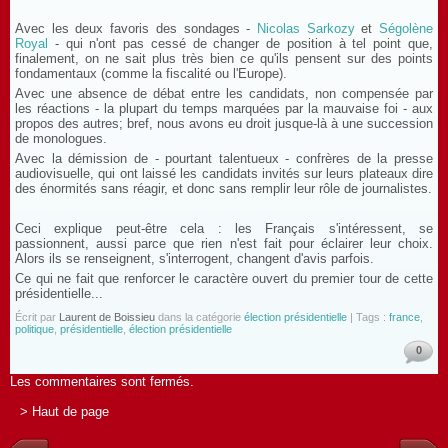
Avec les deux favoris des sondages -
Nicolas Sarkozy
et
Ségolène
Royal
- qui n'ont pas cessé de changer de position à tel point que,
finalement, on ne sait plus très bien ce qu'ils pensent sur des points
fondamentaux (comme la fiscalité ou l'Europe).
Avec une absence de débat entre les candidats, non compensée par
les réactions - la plupart du temps marquées par la mauvaise foi - aux
propos des autres; bref, nous avons eu droit jusque-là à une succession
de monologues.
Avec la démission de - pourtant talentueux - confrères de la presse
audiovisuelle, qui ont laissé les candidats invités sur leurs plateaux dire
des énormités sans réagir, et donc sans remplir leur rôle de journalistes.
Ceci explique peut-être cela : les Français s'intéressent, se
passionnent, aussi parce que rien n'est fait pour éclairer leur choix.
Alors ils se renseignent, s'interrogent, changent d'avis parfois.
Ce qui ne fait que renforcer le caractère ouvert du premier tour de cette
présidentielle...
Écrit par
Laurent de Boissieu
dans la catégorie
élection présidentielle
| Tags :
france
,
politique
,
présidentielle
,
élection présidentielle
0
Les commentaires sont fermés.
> Haut de page