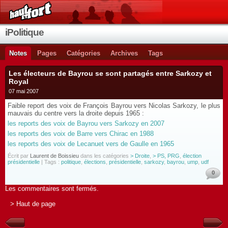
iPolitique
Notes
Pages
Catégories
Archives
Tags
Les électeurs de Bayrou se sont partagés entre Sarkozy et
Royal
07 mai 2007
Faible report des voix de François Bayrou vers Nicolas Sarkozy, le plus
mauvais du centre vers la droite depuis 1965 :
les reports des voix de Bayrou vers Sarkozy en 2007
les reports des voix de Barre vers Chirac en 1988
les reports des voix de Lecanuet vers de Gaulle en 1965
Écrit par
Laurent de Boissieu
dans les catégories
> Droite
,
> PS, PRG
,
élection
présidentielle
| Tags :
politique
,
élections
,
présidentielle
,
sarkozy
,
bayrou
,
ump
,
udf
0
Les commentaires sont fermés.
> Haut de page