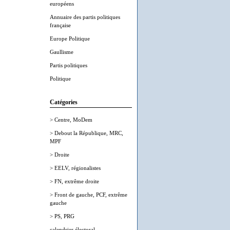
européens
Annuaire des partis politiques
française
Europe Politique
Gaullisme
Partis politiques
Politique
Catégories
> Centre, MoDem
> Debout la République, MRC,
MPF
> Droite
> EELV, régionalistes
> FN, extrême droite
> Front de gauche, PCF, extrême
gauche
> PS, PRG
calendrier électoral