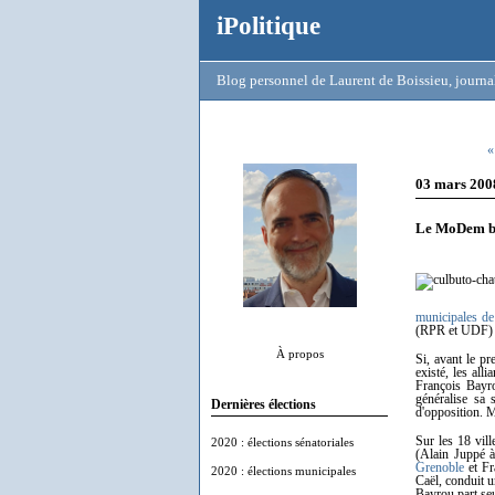
iPolitique
Blog personnel de Laurent de Boissieu, journal
«
03 mars 200
Le MoDem bou
municipales d
(RPR et UDF) e
À propos
Si, avant le pr
existé, les al
François Bayro
généralise sa 
Dernières élections
d'opposition. 
Sur les 18 vil
2020 : élections sénatoriales
(Alain Juppé 
Grenoble
et F
2020 : élections municipales
Caël, conduit u
Bayrou part seul