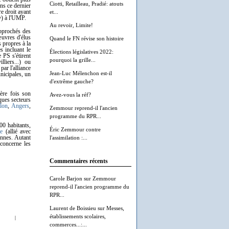
Ciotti, Retailleau, Pradié: atouts
ns ce dernier
re droit ayant
et...
y) à l'UMP.
Au revoir, Limite!
approchés des
œuvres d'élus
Quand le FN révise son histoire
 propres à la
 incluant le
Élections législatives 2022:
e PS s'étirent
pourquoi la grille...
liers...) ou
par l'alliance
Jean-Luc Mélenchon est-il
nicipales, un
d'extrême gauche?
ère fois son
Avez-vous la réf?
ques secteurs
lon
,
Angers
,
Zemmour reprend-il l'ancien
programme du RPR...
00 habitants,
Éric Zemmour contre
e
(allié avec
ennes. Autant
l'assimilation :...
concerne les
Commentaires récents
Carole Barjon
sur
Zemmour
reprend-il l'ancien programme du
RPR...
Laurent de Boissieu
sur
Messes,
établissements scolaires,
|
commerces...:...