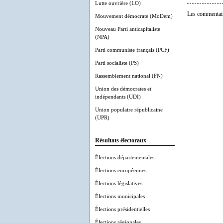
Lutte ouvrière (LO)
Les commentair
Mouvement démocrate (MoDem)
Nouveau Parti anticapitaliste
(NPA)
Parti communiste français (PCF)
Parti socialiste (PS)
Rassemblement national (FN)
Union des démocrates et
indépendants (UDI)
Union populaire républicaine
(UPR)
Résultats électoraux
Élections départementales
Élections européennes
Élections législatives
Élections municipales
Élections présidentielles
Élections régionales