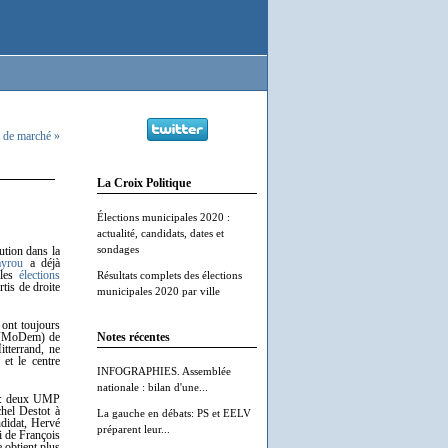
e de marché »
La Croix Politique
Élections municipales 2020 :
actualité, candidats, dates et
sondages
lution dans la
ayrou
a déjà
 les
élections
Résultats complets des élections
rtis de droite
municipales 2020 par ville
 ont toujours
te (MoDem) de
Notes récentes
tterrand, ne
 et le centre
INFOGRAPHIES. Assemblée
nationale : bilan d'une...
ts : deux UMP
hel Destot à
La gauche en débats: PS et EELV
didat, Hervé
préparent leur...
ti de François
e obtient plus