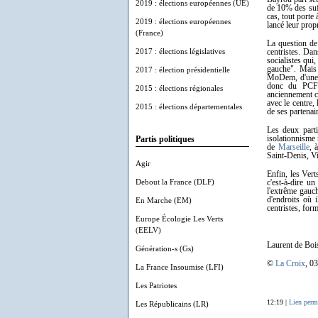
2019 : élections européennes (UE)
de 10% des suff
cas, tout porte 
2019 : élections européennes
lancé leur prop
(France)
La question de
2017 : élections législatives
centristes. Da
socialistes qui
gauche". Mais 
2017 : élection présidentielle
MoDem, d'une 
donc du PCF a
2015 : élections régionales
anciennement 
avec le centre,
2015 : élections départementales
de ses partenair
Les deux parti
isolationnisme 
Partis politiques
de
Marseille
, 
Saint-Denis, Vi
Agir
Enfin, les Vert
Debout la France (DLF)
c'est-à-dire 
l'extrême gauc
d'endroits où 
En Marche (EM)
centristes, for
Europe Écologie Les Verts
(EELV)
Laurent de Boi
Génération-s (Gs)
©
La Croix
, 0
La France Insoumise (LFI)
Les Patriotes
12:19 |
Lien perm
Les Républicains (LR)