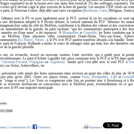
rages exprimés) ou de la fusion avec une autre liste (seuil de 5% des suffrages exprimés). Da
à croire qu'il devrait s'agir le plus souvent de la liste de gauche. Les anciens UDF restés au cent
re parti, le Nouveau Centre, déjà allié sauf rares exceptions (
Bordeaux
,
Caen
, Mérignac, Annec
 l'alliance avec le PS se pose également pour le PCF, surtout là où les socialistes se sont r
ns une déclaration adoptée le 8 février dernier, le conseil national du PCF "dénonce les man
, imaginant leur salut du côté du MoDem, contribuent à la dilution des valeurs et des convictions
un amendement de la gauche du parti excluant "que les communistes participent à des listes
manière ou d'une autre" a été repoussé. À
Montpellier
et
Grenoble
, les listes conduites par l
u MoDem. Dans plusieurs villes communistes (Saint-Denis, Vitry-sur-Seine, Aubervil
communistes (
Le Havre
,
Nîmes
...), le PS et le PCF partent toutefois désunis à la bataille. Tenté 
 le parti de François Hollande a moins le souci de ménager celui qui était, lors des dernières mu
es de la gauche plurielle.
s ont, en revanche, trouvé un nouveau soutien, Lutte ouvrière, qui a quitté pour la premi
révolutionnaire. Le parti d'Arlette Laguiller fait cause commune avec le PCF et le PS dans quel
à
Clermont-Ferrand
,
Perpignan
ou
Argenteuil
. Tandis qu'il s'est allié avec le seul PCF à
Tou
try-sur-Seine, Aubervilliers, etc.
s présentent cette année des listes autonomes dans environ un quart des villes de plus de 50 0
un peu plus qu'en 2001. Outre ses places fortes, comme
Paris
,
Montpellier
,
Lille
et
Grenobl
he "rouge et verte"), Les Verts se compteront cette fois au premier tour à Strasbourg et à R
ils se trouvent dorénavant en concurrence avec le MoDem pour, éventuellement en ce qui 
mer avec le PS une majorité municipale.
ssieu
3/03/2008
anent
|
Commentaires (0)
|
Facebook
|
|
Imprimer
|