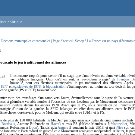
iste politique
 Elections municipales et cantonales
|
Page d'accueil
|
Scoop ! La France est un pays d'économi
8
scule le jeu traditionnel des alliances
Il est encore trop tôt pour savoir s'il ne s'agit que d'une révolte ou d'une véritable révo
vie politique française. Quoi qu'il en soit, la "révolution orange" de
François B
bousculé, pour ces élections municipales, le jeu traditionnel des alliances. Après
e 1977
et
législatives de 1978
, la
bipolarisation
s'était imposée : au moins au tour décisif, les pa
t de gauche (PS et PCF) faisaient bloc.
emier tour, des transfuges d'un camp vers l'autre, éventuellement sous le signe de l'ouverture,
liances à géométrie variable nouées à l'occasion de ces élections par le Mouvement démocra
u sont inédites depuis les années 1970. Avant que le PS, sous l'impulsion de François Mi
stratégie d'union de la gauche, la SFIO balançait en effet dans ses alliances entre le PCF
Même chose, dorénavant, pour le MoDem, qui oscille entre l'UMP et le PS.
les de plus de 150 000 habitants, le MoDem participe ainsi aux listes de cinq maires sortan
à
Bordeaux
, Antoine Rufenacht au
Havre
) et trois PS (Hélène Mandroux à
Montpellier
, Mic
rançois Rebsamen à
Dijon
). Tandis qu'à
Angers
il soutient la liste UMP, et qu'à
Nice
son can
ne liste avec le Parti radical de gauche et le Mouvement écologiste indépendant. Ailleurs, le par
 à la bataille au premier tour. Dès lors, se posera pour lui la question du maintien (là où la list