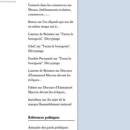
Contacts dans les commerces
sur
Messes, établissements scolaires,
commerces...:...
Renou
sur
Ces députés qui ont dit
en même temps oui à...
Laurent de Boissieu
sur
"Tuons le
bourgeois". Décryptage.
GdeC
sur
"Tuons le bourgeois".
Décryptage.
Frankie Perussault
sur
"Tuons le
bourgeois". Décryptage.
Laurent de Boissieu
sur
Discours
d'Emmanuel Macron devant les
évêques...
Fabien
sur
Discours d'Emmanuel
Macron devant les évêques...
lauredissy
sur
Au sujet de la
marque Rassemblement national
Références politiques
Annuaire des partis politiques