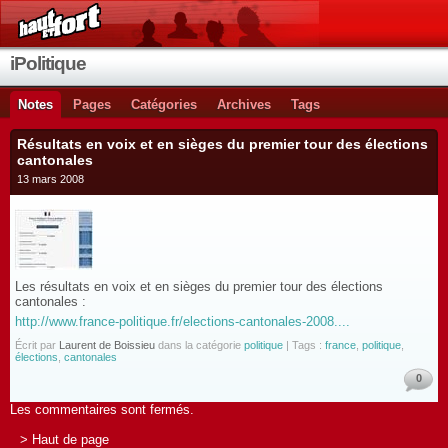
iPolitique
Notes
Pages
Catégories
Archives
Tags
Résultats en voix et en sièges du premier tour des élections
cantonales
13 mars 2008
Les résultats en voix et en sièges du premier tour des élections
cantonales :
http://www.france-politique.fr/elections-cantonales-2008....
Écrit par
Laurent de Boissieu
dans la catégorie
politique
| Tags :
france
,
politique
,
élections
,
cantonales
0
Les commentaires sont fermés.
> Haut de page