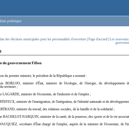
iste politique
lan des élections municipales pour les personnalités d'ouverture
|
Page d'accueil
|
Les nouveaux 
gouvernem
8
 du gouvernement Fillon
ion du premier ministre, le président de la République a nommé :
s BORLOO, ministre d'État, ministre de l'écologie, de l'énergie, du développement d
u territoire ;
 LAGARDE, ministre de l'économie, de l'industrie et de l'emploi ;
FEUX, ministre de l'immigration, de l'intégration, de l'identité nationale et du développement
RAND, ministre du travail, des relations sociales, de la famille et de la solidarité ;
BACHELOT-NARQUIN, ministre de la santé, de la jeunesse, des sports et de la vie associati
UQUIEZ, secrétaire d'État chargé de l'emploi, auprès de la ministre de l'économie, de l'in