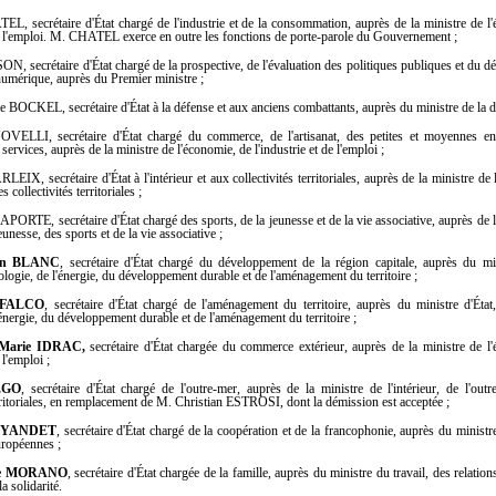
, secrétaire d'État chargé de l'industrie et de la consommation, auprès de la ministre de l
 de l'emploi. M. CHATEL exerce en outre les fonctions de porte-parole du Gouvernement ;
, secrétaire d'État chargé de la prospective, de l'évaluation des politiques publiques et du 
numérique, auprès du Premier ministre ;
BOCKEL, secrétaire d'État à la défense et aux anciens combattants, auprès du ministre de la d
LLI, secrétaire d'État chargé du commerce, de l'artisanat, des petites et moyennes ent
services, auprès de la ministre de l'économie, de l'industrie et de l'emploi ;
IX, secrétaire d'État à l'intérieur et aux collectivités territoriales, auprès de la ministre de l
s collectivités territoriales ;
ORTE, secrétaire d'État chargé des sports, de la jeunesse et de la vie associative, auprès de l
jeunesse, des sports et de la vie associative ;
ian BLANC
, secrétaire d'État chargé du développement de la région capitale, auprès du min
cologie, de l'énergie, du développement durable et de l'aménagement du territoire ;
 FALCO
, secrétaire d'État chargé de l'aménagement du territoire, auprès du ministre d'État
l'énergie, du développement durable et de l'aménagement du territoire ;
Marie IDRAC,
secrétaire d'État chargée du commerce extérieur, auprès de la ministre de l
 l'emploi ;
ÉGO
, secrétaire d'État chargé de l'outre-mer, auprès de la ministre de l'intérieur, de l'out
erritoriales, en remplacement de M. Christian ESTROSI, dont la démission est acceptée ;
JOYANDET
, secrétaire d'État chargé de la coopération et de la francophonie, auprès du ministr
uropéennes ;
ne MORANO
, secrétaire d'État chargée de la famille, auprès du ministre du travail, des relation
la solidarité.