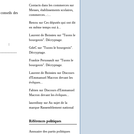
Contacts dans les commerces
sur
Messes, établissements scolaires,
conseils des
commerces...:...
Renou
sur
Ces députés qui ont dit
en même temps oui à...
Laurent de Boissieu
sur
"Tuons le
bourgeois". Décryptage.
|
GdeC
sur
"Tuons le bourgeois".
Décryptage.
Frankie Perussault
sur
"Tuons le
bourgeois". Décryptage.
Laurent de Boissieu
sur
Discours
d'Emmanuel Macron devant les
évêques...
Fabien
sur
Discours d'Emmanuel
Macron devant les évêques...
lauredissy
sur
Au sujet de la
marque Rassemblement national
Références politiques
Annuaire des partis politiques