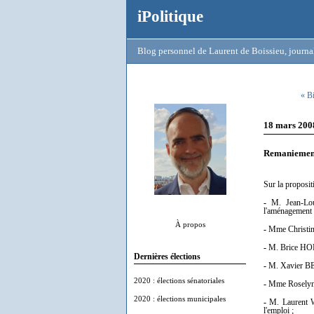
iPolitique
Blog personnel de Laurent de Boissieu, journal
« Bi
18 mars 200
Remaniement
Sur la proposit
-
M. Jean-Loui
l'aménagement d
À propos
-
Mme Christine
-
M. Brice HORTE
Dernières élections
-
M. Xavier BERT
2020 : élections sénatoriales
-
Mme Roselyne 
2020 : élections municipales
-
M. Laurent WA
l'emploi ;