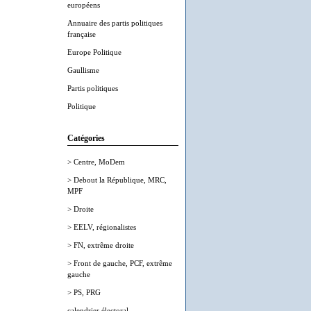
européens
Annuaire des partis politiques
française
Europe Politique
Gaullisme
Partis politiques
Politique
Catégories
> Centre, MoDem
> Debout la République, MRC,
MPF
> Droite
> EELV, régionalistes
> FN, extrême droite
> Front de gauche, PCF, extrême
gauche
> PS, PRG
calendrier électoral