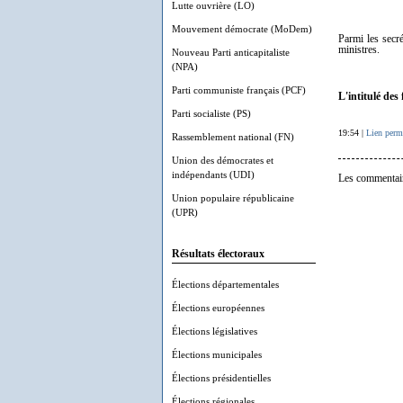
Lutte ouvrière (LO)
Mouvement démocrate (MoDem)
Parmi les secr
ministres.
Nouveau Parti anticapitaliste
(NPA)
Parti communiste français (PCF)
L'intitulé de
Parti socialiste (PS)
19:54 |
Lien perm
Rassemblement national (FN)
Union des démocrates et
indépendants (UDI)
Les commentair
Union populaire républicaine
(UPR)
Résultats électoraux
Élections départementales
Élections européennes
Élections législatives
Élections municipales
Élections présidentielles
Élections régionales