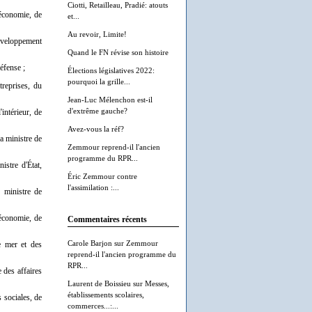
Ciotti, Retailleau, Pradié: atouts
'économie, de
et...
Au revoir, Limite!
développement
Quand le FN révise son histoire
éfense ;
Élections législatives 2022:
pourquoi la grille...
reprises, du
Jean-Luc Mélenchon est-il
d'extrême gauche?
'intérieur, de
Avez-vous la réf?
a ministre de
Zemmour reprend-il l'ancien
programme du RPR...
istre d'État,
Éric Zemmour contre
l'assimilation :...
, ministre de
'économie, de
Commentaires récents
Carole Barjon
sur
Zemmour
re mer et des
reprend-il l'ancien programme du
RPR...
e des affaires
Laurent de Boissieu
sur
Messes,
établissements scolaires,
s sociales, de
commerces...:...