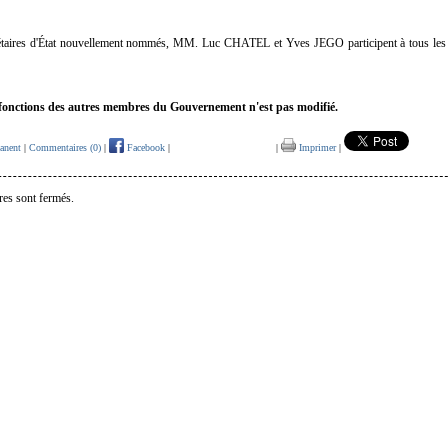
étaires d'État nouvellement nommés, MM. Luc CHATEL et Yves JEGO participent à tous les 
s fonctions des autres membres du Gouvernement n'est pas modifié.
anent
|
Commentaires (0)
|
Facebook
|
|
Imprimer
|
es sont fermés.