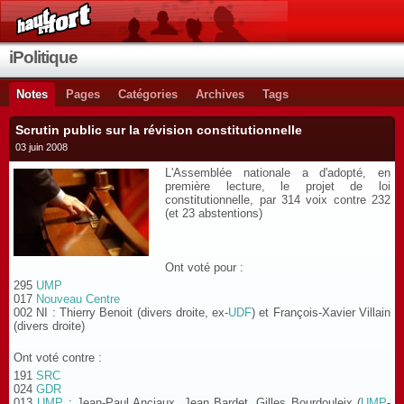
iPolitique
Notes
Pages
Catégories
Archives
Tags
Scrutin public sur la révision constitutionnelle
03 juin 2008
L'Assemblée nationale a d'adopté, en
première lecture, le projet de loi
constitutionnelle, par 314 voix contre 232
(et 23 abstentions)
Ont voté pour :
295
UMP
017
Nouveau Centre
002 NI : Thierry Benoit (divers droite, ex-
UDF
) et François-Xavier Villain
(divers droite)
Ont voté contre :
191
SRC
024
GDR
013
UMP
: Jean-Paul Anciaux, Jean Bardet, Gilles Bourdouleix (
UMP
-