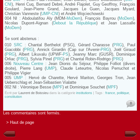
CNI
), Henri Cuq, Bernard Debré, André Flajolet, Guy Geoffroy, François
Goulard, Jean-Pierre Grand, Jacques Le Guen, Jacques Myard,
Christian Vanneste (
UMP
-
CNI
) et André Wojciechowski
004 NI : Abdoulatifou Aly (MDM-
MoDem
), François Bayrou (
MoDem
),
Nicolas Dupont-Aignan (
Debout la République
) et Jean Lassalle
(
MoDem
)
Se sont abstenus :
010
SRC
: Chantal Berthelot (PSG), Gérard Charasse (
PRG
), Paul
Giacobbi (
PRG
), Annick Girardin (Cap sur l'Avenir-
PRG
), Joël Giraud
(
PRG
), Albert Likuvalu (UPWF-
PS
), Jeanny Marc (GUSR), Dominique
Orliac (
PRG
), Sylvia Pinel (
PRG
) et Chantal Robin-Rodrigo (
PRG
)
006
Nouveau Centre
: Jean Dionis du Séjour, Philippe Folliot (divers
droite), Pierre Lang (
UMP
), Claude Leteurtre, Nicolas Perruchot et
Philippe Vigier
005
UMP
: Hervé de Charette, Hervé Mariton, Georges Tron, Jean
Ueberschlag et Jean-Sébastien Vialatte
002 NI : Véronique Besse (
MPF
) et Dominique Souchet (
MPF
)
Écrit par
Laurent de Boissieu
dans la catégorie
institutions
| Tags :
france
,
politique
,
constitution
0
Les commentaires sont fermés.
> Haut de page