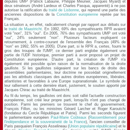
députés UMP (Patrick Labaune, Philippe Meunier, Jacques
Myard
) et
deux sénateurs (André Lardeux et Charles Pasqua, apparenté) à ne pas
autoriser la ratification du
traité de Lisbonne
, qui reprend une partie des
anciennes dispositions de la
Constitution européenne
rejetée par les
Français.
La situation a, en effet, radicalement changé par rapport aux débats sur
le
traité de Maastricht
. En 1992, 69% des sympathisants RPR avaient
voté "non", 31% "oui". En 2005, 76% des sympathisants UMP ont voté
"oui", 24% seulement "non". Plusieurs facteurs expliquent ce
retournement, à contre-courant de l'ensemble des Français (49% de
"non" en 1992, 55% en 2005). D'une part, si le RPR a, certes, fourni le
gros des troupes de l'UMP, ce dernier parti englobe également une
partie de l'UDF historique, premier parti à avoir proposé un projet de
Constitution européenne. D'autre part, la création de l'UMP n'a
également été possible qu'en raison de la normalisation de la droite
gaulliste. Si les gaullistes siégeaient sur les bancs de droite des
assemblées parlementaires, leur doctrine ne possédait originellement
pas les attributs classiques des autres droites européennes, libérales,
atlantistes et favorables à une Europe supranationale. Le symbole de
leur ralliement à cette dernière étant, justement, le soutien apporté par
Jacques Chirac au traité de Maastricht.
Au fil du temps, les gaullistes ont donc soit rallié l'actuelle construction
européenne, soit créé leur propre parti, lorsqu'ils n'ont pas changé de
position. Parmi les premiers se trouvent le chef du gouvernement,
François Fillon, ou les ministres Gérard Larcher et Roger Karoutchi
(fondateur du Cercle République et Patrie). Parmi les seconds figurent
le parlementaire européen
Paul-Marie Coûteaux
(
Rassemblement pour
l'indépendance et la souveraineté de la France
), l'ancien conseiller de
Paris pasquaïen François Asselineau (
Union populaire républicaine
) et le