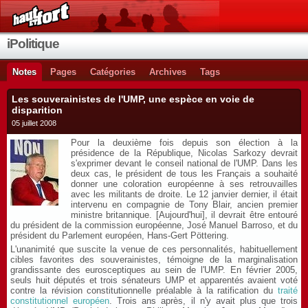
iPolitique
Notes
Pages
Catégories
Archives
Tags
Les souverainistes de l'UMP, une espèce en voie de
disparition
05 juillet 2008
Pour la deuxième fois depuis son élection à la
présidence de la République, Nicolas Sarkozy devrait
s'exprimer devant le conseil national de l'UMP. Dans les
deux cas, le président de tous les Français a souhaité
donner une coloration européenne à ses retrouvailles
avec les militants de droite. Le 12 janvier dernier, il était
intervenu en compagnie de Tony Blair, ancien premier
ministre britannique. [Aujourd'hui], il devrait être entouré
du président de la commission européenne, José Manuel Barroso, et du
président du Parlement européen, Hans-Gert Pöttering.
L'unanimité que suscite la venue de ces personnalités, habituellement
cibles favorites des souverainistes, témoigne de la marginalisation
grandissante des eurosceptiques au sein de l'UMP. En février 2005,
seuls huit députés et trois sénateurs UMP et apparentés avaient voté
contre la révision constitutionnelle préalable à la ratification du
traité
constitutionnel européen
. Trois ans après, il n'y avait plus que trois