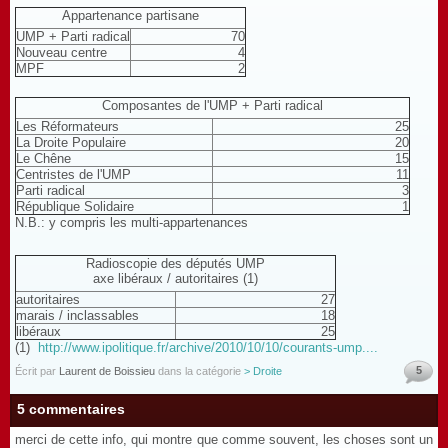
Appartenance partisane
UMP + Parti radical
70
Nouveau centre
4
MPF
2
Composantes de l'UMP + Parti radical
Les Réformateurs
25
La Droite Populaire
20
Le Chêne
15
Centristes de l'UMP
11
Parti radical
3
République Solidaire
1
N.B.: y compris les multi-appartenances
Radioscopie des députés UMP
axe libéraux / autoritaires (1)
autoritaires
27
marais / inclassables
18
libéraux
25
(1)
http://www.ipolitique.fr/archive/2010/10/10/courants-ump....
5
Écrit par
Laurent de Boissieu
dans la catégorie
> Droite
5 commentaires
merci de cette info, qui montre que comme souvent, les choses sont un