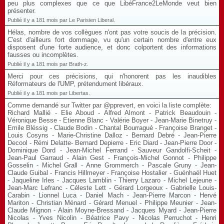
peu plus complexes que ce que LibéFrance2LeMonde veut bien
présenter.
Publié il y a 181 mois par Le Parisien Liberal.
Hélas, nombre de vos collègues n'ont pas votre soucis de la précision.
C'est d'ailleurs fort dommage, vu qu'un certain nombre d'entre eux
disposent d'une forte audience, et donc colportent des informations
fausses ou incomplètes.
Publié il y a 181 mois par Brath-z.
Merci pour ces précisions, qui n'honorent pas les inaudibles
Réformateurs de l'UMP, prétendument libéraux.
Publié il y a 181 mois par Libertas.
Comme demandé sur Twitter par @pprevert, en voici la liste complète:
Richard Mallié - Elie Aboud - Alfred Almont - Patrick Beaudouin -
Véronique Besse - Etienne Blanc - Valérie Boyer - Jean-Marie Binetruy -
Emile Bléssig - Claude Bodin - Chantal Bourragué - Françoise Branget -
Louis Cosyns - Marie-Christine Dalloz - Bernard Debré - Jean-Pierre
Decool - Rémi Delatte- Bernard Depierre - Eric Diard - Jean-Pierre Door -
Dominique Dord - Jean-Michel Ferrand - Sauveur Gandolfi-Scheit -
Jean-Paul Garraud - Alain Gest - François-Michel Gonnot - Philippe
Gosselin - Michel Grall - Anne Grommerch - Pascale Gruny - Jean-
Claude Guibal - Francis Hillmeyer - Françoise Hostalier - Guénhaël Huet
- Jaqueline Irles - Jacques Lamblin - Thierry Lazaro - Michel Lejeune -
Jean-Marc Lefranc - Céleste Lett - Gérard Lorgeoux - Gabrielle Louis-
Carabin - Lionnel Luca - Daniel Mach - Jean-Pierre Marcon - Hervé
Mariton - Christian Ménard - Gérard Menuel - Philippe Meunier - Jean-
Claude Mignon - Alain Moyne-Bressand - Jacques Myard - Jean-Pierre
Nicolas - Yves Nicolin - Béatrice Pavy - Nicolas Perruchot - Henri