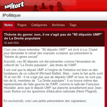
iPolitique
Notes
Pages
Catégories
Archives
Tags
Théorie du genre: non, il ne s'agit pas de "80 députés UMP"
de La Droite populaire
31 août 2011
C'est une chose entendue: "80 députés UMP" ont écrit à Luc Chatel
pour demander le retrait des manuels scolaires qui présentent la
"théorie du genre sexuel".
Aussitôt, ces 80 députés ont été présentés comme l'émanation du
collectif de "La Droite populaire", aile droite de l'UMP.
Il est vrai que le député UMP à l'origine de l'initiative est bien un des
fondateurs de ce collectif (Richard Mallié). Mais - outre le fait qu'ils sont
76 et non 80 - il ne s'agit pas que de députés UMP et tous ne sont pas,
loin de là, membres de "La Droite populaire": il se trouve même des
représentants de l'aile gauche de l'UMP, comme la radicale Françoise
Hostalier, ainsi que le député UMP qui planche actuellement pour Jean-
Louis Borloo sur les questions d'éducation nationale (Henri Plagnol)...
En exclusivité, voici une petite présentation des signataires: