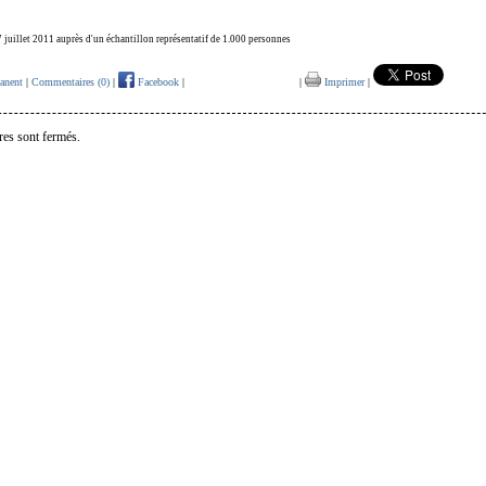
t 7 juillet 2011 auprès d'un échantillon
représentatif
de 1.000 personnes
anent
|
Commentaires (0)
|
Facebook
|
|
Imprimer
|
es sont fermés.