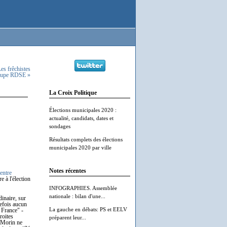
es frêchistes
roupe RDSE »
La Croix Politique
Élections municipales 2020 :
actualité, candidats, dates et
sondages
Résultats complets des élections
municipales 2020 par ville
Notes récentes
entre
 à l'élection
INFOGRAPHIES. Assemblée
nationale : bilan d'une...
dinaire, sur
tefois aucun
La gauche en débats: PS et EELV
 France" -
roites
préparent leur...
é Morin ne