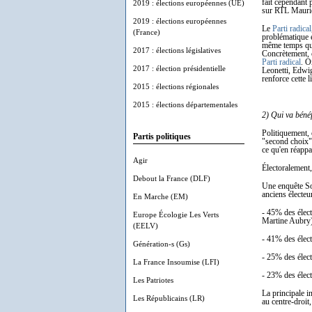
fait cependant 
2019 : élections européennes (UE)
sur RTL Maurice
2019 : élections européennes
Le
Parti radical
(France)
problématique e
même temps qu'i
2017 : élections législatives
Concrètement, 
Parti radical
. O
2017 : élection présidentielle
Leonetti, Edwig
renforce cette 
2015 : élections régionales
2015 : élections départementales
2) Qui va bénéf
Politiquement, 
Partis politiques
"second choix" 
ce qu'en réappa
Agir
Électoralement,
Debout la France (DLF)
Une enquête So
anciens électeu
En Marche (EM)
- 45% des élect
Europe Écologie Les Verts
Martine Aubry
(EELV)
- 41% des élect
Génération-s (Gs)
- 25% des élect
La France Insoumise (LFI)
- 23% des élect
Les Patriotes
La principale i
Les Républicains (LR)
au centre-droit