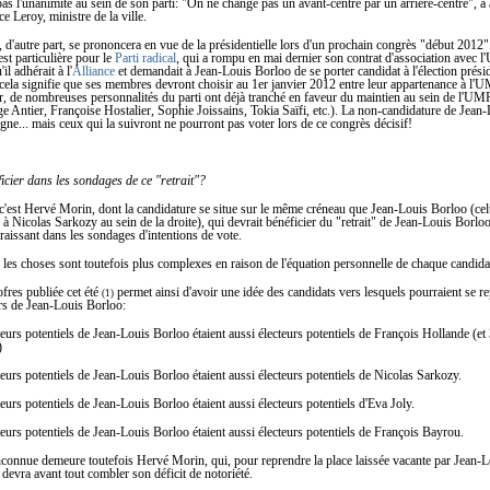
pas l'unanimité au sein de son parti: "On ne change pas un avant-centre par un arrière-centre", a a
 Leroy, ministre de la ville.
, d'autre part, se prononcera en vue de la présidentielle lors d'un prochain congrès "début 2012"
st particulière pour le
Parti radical
, qui a rompu en mai dernier son contrat d'association avec 
l adhérait à l'
Alliance
et demandait à Jean-Louis Borloo de se porter candidat à l'élection présid
cela signifie que ses membres devront choisir au 1er janvier 2012 entre leur appartenance à l'
r, de nombreuses personnalités du parti ont déjà tranché en faveur du maintien au sein de l'UM
e Antier, Françoise Hostalier, Sophie Joissains, Tokia Saïfi, etc.). La non-candidature de Jean
ligne... mais ceux qui la suivront ne pourront pas voter lors de ce congrès décisif!
icier dans les sondages de ce "retrait"?
c'est Hervé Morin, dont la candidature se situe sur le même créneau que Jean-Louis Borloo (cel
à Nicolas Sarkozy au sein de la droite), qui devrait bénéficier du "retrait" de Jean-Louis Borloo.
raissant dans les sondages d'intentions de vote.
 les choses sont toutefois plus complexes en raison de l'équation personnelle de chaque candida
fres publiée cet été
permet ainsi d'avoir une idée des candidats vers lesquels pourraient se re
(1)
rs de Jean-Louis Borloo:
eurs potentiels de Jean-Louis Borloo étaient aussi électeurs potentiels de François Hollande (e
)
eurs potentiels de Jean-Louis Borloo étaient aussi électeurs potentiels de Nicolas Sarkozy.
eurs potentiels de Jean-Louis Borloo étaient aussi électeurs potentiels d'Eva Joly.
eurs potentiels de Jean-Louis Borloo étaient aussi électeurs potentiels de François Bayrou.
nconnue demeure toutefois Hervé Morin, qui, pour reprendre la place laissée vacante par Jean-
, devra avant tout combler son déficit de notoriété.