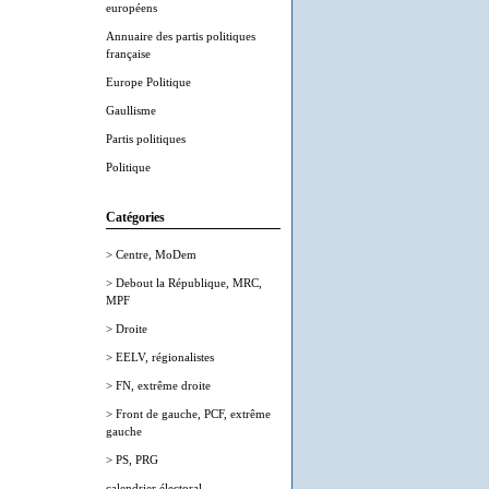
européens
Annuaire des partis politiques
française
Europe Politique
Gaullisme
Partis politiques
Politique
Catégories
> Centre, MoDem
> Debout la République, MRC,
MPF
> Droite
> EELV, régionalistes
> FN, extrême droite
> Front de gauche, PCF, extrême
gauche
> PS, PRG
calendrier électoral