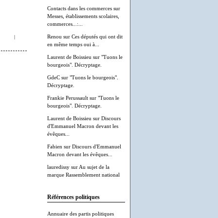
Contacts dans les commerces
sur
Messes, établissements scolaires,
commerces...:...
Renou
sur
Ces députés qui ont dit
|
en même temps oui à...
Laurent de Boissieu
sur
"Tuons le
bourgeois". Décryptage.
GdeC
sur
"Tuons le bourgeois".
Décryptage.
Frankie Perussault
sur
"Tuons le
bourgeois". Décryptage.
Laurent de Boissieu
sur
Discours
d'Emmanuel Macron devant les
évêques...
Fabien
sur
Discours d'Emmanuel
Macron devant les évêques...
lauredissy
sur
Au sujet de la
marque Rassemblement national
Références politiques
Annuaire des partis politiques