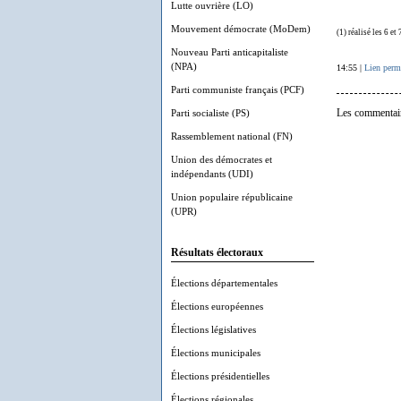
Lutte ouvrière (LO)
Mouvement démocrate (MoDem)
(1) réalisé les 6 e
Nouveau Parti anticapitaliste
(NPA)
14:55 |
Lien perm
Parti communiste français (PCF)
Parti socialiste (PS)
Les commentair
Rassemblement national (FN)
Union des démocrates et
indépendants (UDI)
Union populaire républicaine
(UPR)
Résultats électoraux
Élections départementales
Élections européennes
Élections législatives
Élections municipales
Élections présidentielles
Élections régionales