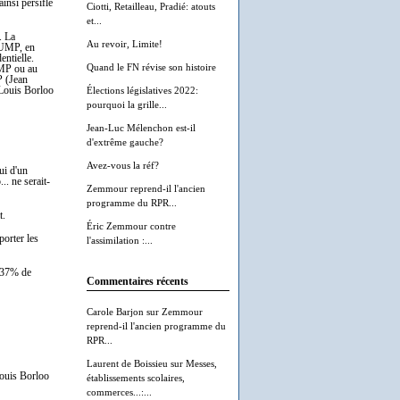
insi persiflé
Ciotti, Retailleau, Pradié: atouts
et...
. La
Au revoir, Limite!
l'UMP, en
entielle.
Quand le FN révise son histoire
UMP ou au
P (Jean
-Louis Borloo
Élections législatives 2022:
pourquoi la grille...
Jean-Luc Mélenchon est-il
d'extrême gauche?
Avez-vous la réf?
ui d'un
.. ne serait-
Zemmour reprend-il l'ancien
programme du RPR...
t.
Éric Zemmour contre
porter les
l'assimilation :...
t 37% de
Commentaires récents
Carole Barjon
sur
Zemmour
reprend-il l'ancien programme du
RPR...
Laurent de Boissieu
sur
Messes,
Louis Borloo
établissements scolaires,
commerces...:...