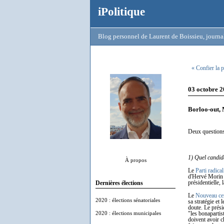
iPolitique
Blog personnel de Laurent de Boissieu, journal
« Confier la 
03 octobre 2
Borloo-out, 
Deux questions
1) Quel candida
À propos
Le
Parti radical
d'Hervé Morin 
présidentielle,
Dernières élections
Le
Nouveau ce
2020 : élections sénatoriales
sa stratégie et
doute. Le prés
2020 : élections municipales
"les bonapartis
doivent avoir c