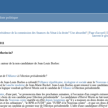
iste politique
présidence de la commission des finances du Sénat à la droite? Une absurdité!
|
Page d'accueil
|
L
sauvent le g
011
Morin-in?
 autour de la non-candidature de Jean-Louis Borloo:
t de l'
Alliance
à l'élection présidentielle?
de Jean-Louis Borloo a cofondé l'
Alliance républicaine, écologiste et sociale
avec le
Nouveau c
et la
Gauche moderne
de Jean-Marie Bockel. Jean-Louis Borloo ayant renoncé à une candidature
 la logique voudrait qu'Hervé Morin soit le candidat de l'
Alliance
à l'élection présidentielle.
ntre
, d'une part, "se prononcera dans les prochaines semaines, à l'occasion d'un congrès extraor
 le choix de son candidat pour l'élection présidentielle". La candidature d'Hervé Morin ne fait tou
ident du
Nouveau centre
martèle en effet
depuis longtemps
qu'"il y a toujours eu deux droites en
tes et les orléanistes", "le RPR et l'UDF" puis "l'UMP et le Nouveau centre" - et que ces deux d
hacune un candidat au premier tour de l'élection présidentielle. L'idée d'une candidature d'Herv