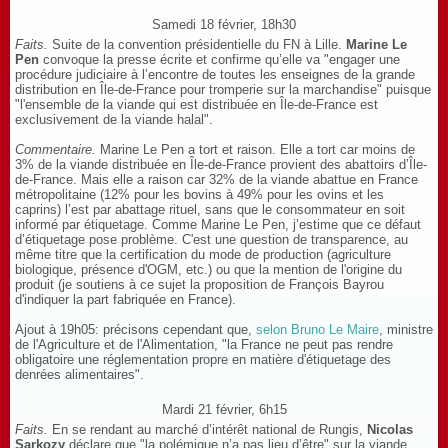
Samedi 18 février, 18h30
Faits.
Suite de la convention présidentielle du FN à Lille.
Marine Le
Pen
convoque la presse écrite et confirme qu’elle va "engager une
procédure judiciaire à l’encontre de toutes les enseignes de la grande
distribution en Île-de-France pour tromperie sur la marchandise" puisque
"l'ensemble de la viande qui est distribuée en Île-de-France est
exclusivement de la viande halal".
Commentaire.
Marine Le Pen a tort et raison. Elle a tort car moins de
3% de la viande distribuée en Île-de-France provient des abattoirs d’Île-
de-France. Mais elle a raison car 32% de la viande abattue en France
métropolitaine (12% pour les bovins à 49% pour les ovins et les
caprins) l’est par abattage rituel, sans que le consommateur en soit
informé par étiquetage. Comme Marine Le Pen, j’estime que ce défaut
d’étiquetage pose problème. C'est une question de transparence, au
même titre que la certification du mode de production (agriculture
biologique, présence d'OGM, etc.) ou que la mention de l'origine du
produit (je soutiens à ce sujet la proposition de François Bayrou
d'indiquer la part fabriquée en France).
Ajout à 19h05: précisons cependant que,
selon Bruno Le Maire
, ministre
de l'Agriculture et de l'Alimentation, "la France ne peut pas rendre
obligatoire une réglementation propre en matière d'étiquetage des
denrées alimentaires".
Mardi 21 février, 6h15
Faits.
En se rendant au marché d’intérêt national de Rungis,
Nicolas
Sarkozy
déclare que "la polémique n’a pas lieu d’être" sur la viande