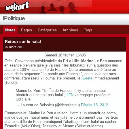
iPolitique
Notes
Pages
Catégories
Archives
Tags
Retour sur le halal
07 mars 2012
Samedi 18 février, 16h05
Faits.
Convention présidentielle du FN à Lille.
Marine Le Pen
annonce
en séance plénière qu’elle va saisir les tribunaux sur la question des
abattoirs 100% halal en Île-de-France. Cette annonce a été faite au
cours de la séquence "La parole aux Français", peu suivie par mes
confrères. Rare (seul ?) journaliste présent, je
tweete
immédiatement
(
16h08
):
Marine Le Pen: "En Île-de-France, il n'y a plus un seul
abattoir qui ne soit pas halal";
#FN
va engager procédure
judiciaire
— Laurent de Boissieu (@ldeboissieu)
Février 18, 2012
Commentaire.
Marine Le Pen a raison. Hormis un abattoir de porcs,
viande que les musulmans et les juifs ne consomment pas, les trois
abattoirs d’Île-de-France pratiquent l’abattage rituel, halal ou casher:
Ezanville (Val-d’Oise), Jossigny et Meaux (Seine-et-Marne).