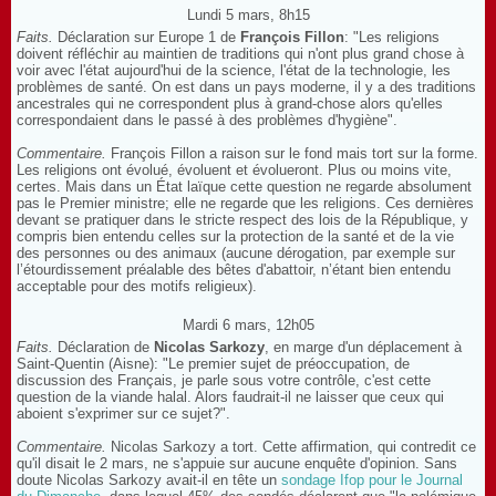
Lundi 5 mars, 8h15
Faits.
Déclaration sur Europe 1 de
François Fillon
: "Les religions
doivent réfléchir au maintien de traditions qui n'ont plus grand chose à
voir avec l'état aujourd'hui de la science, l'état de la technologie, les
problèmes de santé. On est dans un pays moderne, il y a des traditions
ancestrales qui ne correspondent plus à grand-chose alors qu'elles
correspondaient dans le passé à des problèmes d'hygiène".
Commentaire.
François Fillon a raison sur le fond mais tort sur la forme.
Les religions ont évolué, évoluent et évolueront. Plus ou moins vite,
certes. Mais dans un État laïque cette question ne regarde absolument
pas le Premier ministre; elle ne regarde que les religions. Ces dernières
devant se pratiquer dans le stricte respect des lois de la République, y
compris bien entendu celles sur la protection de la santé et de la vie
des personnes ou des animaux (aucune dérogation, par exemple sur
l’étourdissement préalable des bêtes d'abattoir, n’étant bien entendu
acceptable pour des motifs religieux).
Mardi 6 mars, 12h05
Faits.
Déclaration de
Nicolas Sarkozy
, en marge d'un déplacement à
Saint-Quentin (Aisne): "Le premier sujet de préoccupation, de
discussion des Français, je parle sous votre contrôle, c'est cette
question de la viande halal. Alors faudrait-il ne laisser que ceux qui
aboient s'exprimer sur ce sujet?".
Commentaire.
Nicolas Sarkozy a tort. Cette affirmation, qui contredit ce
qu'il disait le 2 mars, ne s'appuie sur aucune enquête d'opinion. Sans
doute Nicolas Sarkozy avait-il en tête un
sondage Ifop pour le Journal