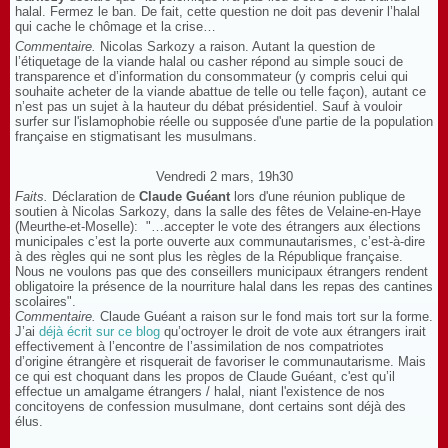
halal. Fermez le ban. De fait, cette question ne doit pas devenir l’halal
qui cache le chômage et la crise…
Commentaire.
Nicolas Sarkozy a raison. Autant la question de
l’étiquetage de la viande halal ou casher répond au simple souci de
transparence et d’information du consommateur (y compris celui qui
souhaite acheter de la viande abattue de telle ou telle façon), autant ce
n’est pas un sujet à la hauteur du débat présidentiel. Sauf à vouloir
surfer sur l'islamophobie réelle ou supposée d'une partie de la population
française en stigmatisant les musulmans.
Vendredi 2 mars, 19h30
Faits.
Déclaration de
Claude Guéant
lors d'une réunion publique de
soutien à Nicolas Sarkozy, dans la salle des fêtes de Velaine-en-Haye
(Meurthe-et-Moselle): "…accepter le vote des étrangers aux élections
municipales c’est la porte ouverte aux communautarismes, c’est-à-dire
à des règles qui ne sont plus les règles de la République française.
Nous ne voulons pas que des conseillers municipaux étrangers rendent
obligatoire la présence de la nourriture halal dans les repas des cantines
scolaires".
Commentaire.
Claude Guéant a raison sur le fond mais tort sur la forme.
J’ai
déjà écrit sur ce blog
qu’octroyer le droit de vote aux étrangers irait
effectivement à l’encontre de l’assimilation de nos compatriotes
d’origine étrangère et risquerait de favoriser le communautarisme. Mais
ce qui est choquant dans les propos de Claude Guéant, c'est qu’il
effectue un amalgame étrangers / halal, niant l'existence de nos
concitoyens de confession musulmane, dont certains sont déjà des
élus.