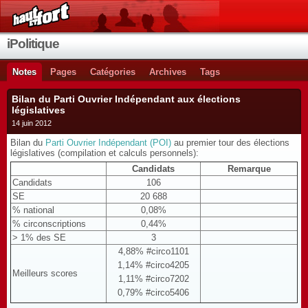
iPolitique
Notes
Pages
Catégories
Archives
Tags
Bilan du Parti Ouvrier Indépendant aux élections
législatives
14 juin 2012
Bilan du
Parti Ouvrier Indépendant (POI)
au premier tour des élections
législatives (compilation et calculs personnels):
Candidats
Remarque
Candidats
106
SE
20 688
% national
0,08%
% circonscriptions
0,44%
> 1% des SE
3
4,88% #circo1101
1,14% #circo4205
Meilleurs scores
1,11% #circo7202
0,79% #circo5406