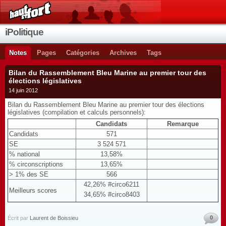
iPolitique
Notes
Pages
Catégories
Archives
Tags
Bilan du Rassemblement Bleu Marine au premier tour des
élections législatives
14 juin 2012
Bilan du Rassemblement Bleu Marine au premier tour des élections
législatives (compilation et calculs personnels):
Candidats
Remarque
Candidats
571
SE
3 524 571
% national
13,58%
% circonscriptions
13,65%
> 1% des SE
566
42,26% #circo6211
Meilleurs scores
34,65% #circo8403
0
Écrit par
Laurent de Boissieu