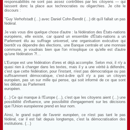
responsabilités ne sont pas assez contrôlées par les citoyens — qui
laissent donc la place aux technocraties ou oligarchies. Je cite le
discours :
"Guy Verhofstadt (…) avec Daniel Cohn-Bendit (…) dit qu'il fallait un pas
fédéral.
Je vais vous dire quelque chose d'autre : la fédération des États-nations
européens, elle existe, car quand un ensemble d'États-nations a un
Parlement élu au suffrage universel, une organisation exécutive qui
bientôt va dépendre des élections, une Banque centrale et une monnaie
commune, je voudrais bien que l'on m'explique ce qu'elle est d'autre
qu'une fédération ?!…
L'Europe est une fédération d'ores et déjà accomplie. Selon moi, il n'y a
quasi rien à changer dans les textes, mais il y a une vérité à défendre,
c'est que cette fédération, pour l'instant, n'est pas démocratique ou pas
suffisamment démocratique, c'est-à-dire qu'il n'y a pas un citoyen
européen, pas un sur mille qui pense, qui soit informé de ce que sont
les débats au Parlement
européen.
(…) Ce qui manque à l'Europe (…), c'est que les citoyens aient (…) une
possibilité d'influence, une possibilité d'engagement sur les décisions
que l'Union européenne prend en leur nom.
Ainsi, le grand sujet de l'avenir européen, ce n'est pas tant le pas
fédéral, car il est fait depuis longtemps, c'est la démocratisation des
institutions. (…)