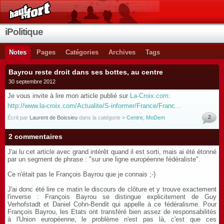
iPolitique
Notes
Pages
Catégories
Archives
Tags
Bayrou reste droit dans ses bottes, au centre
30 septembre 2012
Je vous invite à lire mon article publié sur
La-Croix.com
:
http://www.la-croix.com/Actualite/S-informer/France/Franc...
2
Écrit par
Laurent de Boissieu
dans la catégorie
> Centre, MoDem
2 commentaires
J'ai lu cet article avec grand intérêt quand il est sorti, mais ai été étonné
par un segment de phrase : "sur une ligne européenne fédéraliste".
Ce n'était pas le François Bayrou que je connais ;-)
J'ai donc été lire ce matin le discours de clôture et y trouve exactement
l'inverse : François Bayrou se distingue explicitement de Guy
Verhofstadt et Daniel Cohn-Bendit qui appelle à ce fédéralisme. Pour
François Bayrou, les Etats ont transféré bien assez de responsabilités
à l'Union européenne, le problème n'est pas là, c'est que ces