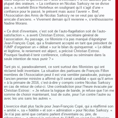
plupart des orateurs. « La confiance en Nicolas Sarkozy ne se divise
pas », a martelé Brice Hortefeux en soulignant qu’il s’agit d’une «
confiance pour le passé, le présent mais aussi l’avenir ». Bref,
l’Association des Amis de Nicolas Sarkozy ne se veut pas qu’une
amicale d’anciens. « Vivement demain qu’il revienne », s’enthousiasme
Nadine Morano.
« Ce droit d’inventaire, c’est soit de l’auto-flagellation soit de l’auto-
satisfaction », a averti Christian Estrosi, secrétaire général de
l’association. Au passage, ce filloniste n’a pas manqué d’égratigner
Jean-François Copé, qui a finalement accepté en tant que président de
l’UMP d’organiser un « débat » sur le bilan du quinquennat. « Le débat
et légitime, le reniement est abject, a précisé Christian Estrosi.
Pourquoi faudrait-il tenir conférence, colloque ou séminaire dans la
seule intention de nous punir ? »
Tant pis si, paradoxalement, ce sont surtout des fillonistes qui ont
réclamé ledit inventaire. La situation des partisans de François Fillon
membres de l’Association peut il est vrai sembler paradoxale, puisque
l’ancien premier ministre a affirmé qu’il serait candidat « quoi qu’il arrive
» à la primaire de 2016, c’est-à-dire y compris contre Nicolas Sarkozy
en cas de retour de celui-ci. Une contradiction pour l’heure évacuée par
Christian Estrosi : « Je refuse la logique de bande, je refuse que l’on me
somme de choisir maintenant, tout de suite, pour l’un contre l’autre ou
avec les uns sans les autres ».
L'exercice était plus facile pour Jean-François Copé, qui a réaffirmé son
« amitié », sa « fidélité » et son « admiration » pour Nicolas Sarkozy. «
Je n’ai pas aimé que certains parlent d’inventaire ou, pire, de