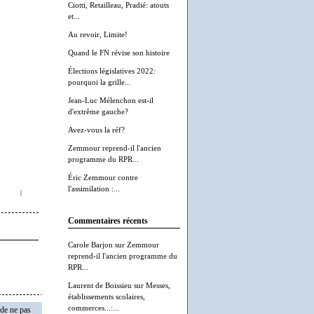
Ciotti, Retailleau, Pradié: atouts
et...
Au revoir, Limite!
Quand le FN révise son histoire
Élections législatives 2022:
pourquoi la grille...
Jean-Luc Mélenchon est-il
d'extrême gauche?
Avez-vous la réf?
Zemmour reprend-il l'ancien
programme du RPR...
Éric Zemmour contre
l'assimilation :...
|
Commentaires récents
Carole Barjon
sur
Zemmour
reprend-il l'ancien programme du
RPR...
Laurent de Boissieu
sur
Messes,
établissements scolaires,
commerces...:...
 de ne pas