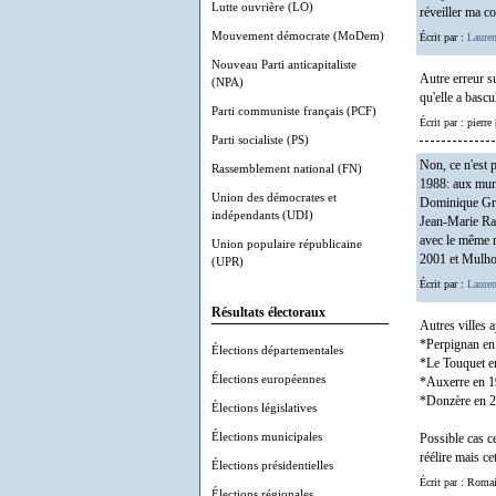
Lutte ouvrière (LO)
réveiller ma c
Mouvement démocrate (MoDem)
Écrit par :
Lauren
Nouveau Parti anticapitaliste
Autre erreur su
(NPA)
qu'elle a bascu
Parti communiste français (PCF)
Écrit par : pierr
Parti socialiste (PS)
Non, ce n'est 
Rassemblement national (FN)
1988: aux muni
Union des démocrates et
Dominique Gros
indépendants (UDI)
Jean-Marie Rau
avec le même m
Union populaire républicaine
2001 et Mulho
(UPR)
Écrit par :
Lauren
Résultats électoraux
Autres villes 
*Perpignan en 
Élections départementales
*Le Touquet en
Élections européennes
*Auxerre en 1
*Donzère en 2
Élections législatives
Élections municipales
Possible cas c
réélire mais ce
Élections présidentielles
Écrit par : Ro
Élections régionales