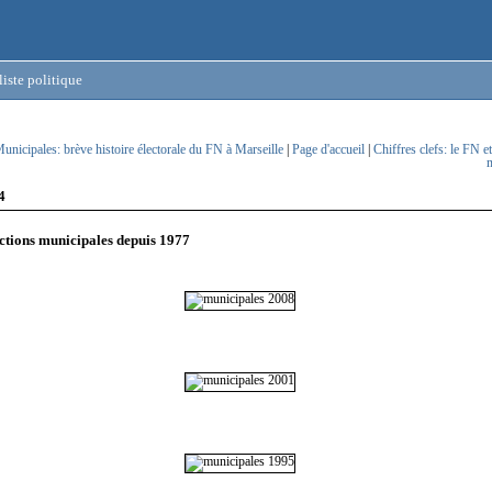
iste politique
unicipales: brève histoire électorale du FN à Marseille
|
Page d'accueil
|
Chiffres clefs: le FN et
m
4
ections municipales depuis 1977