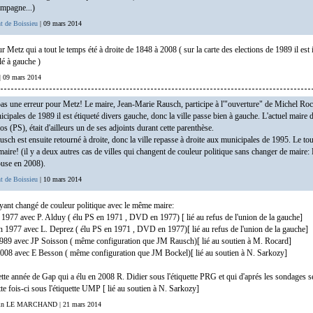
ompagne...)
t de Boissieu
| 09 mars 2014
r Metz qui a tout le temps été à droite de 1848 à 2008 ( sur la carte des elections de 1989 il est 
lé à gauche )
e | 09 mars 2014
pas une erreur pour Metz! Le maire, Jean-Marie Rausch, participe à l'"ouverture" de Michel Ro
cipales de 1989 il est étiqueté divers gauche, donc la ville passe bien à gauche. L'actuel maire 
 (PS), était d'ailleurs un de ses adjoints durant cette parenthèse.
sch est ensuite retourné à droite, donc la ville repasse à droite aux municipales de 1995. Le tout
aire! (il y a deux autres cas de villes qui changent de couleur politique sans changer de maire
use en 2008).
t de Boissieu
| 10 mars 2014
ayant changé de couleur politique avec le même maire:
1977 avec P. Alduy ( élu PS en 1971 , DVD en 1977) [ lié au refus de l'union de la gauche]
 1977 avec L. Deprez ( élu PS en 1971 , DVD en 1977)[ lié au refus de l'union de la gauche]
989 avec JP Soisson ( même configuration que JM Rausch)[ lié au soutien à M. Rocard]
008 avec E Besson ( même configuration que JM Bockel)[ lié au soutien à N. Sarkozy]
ette année de Gap qui a élu en 2008 R. Didier sous l'étiquette PRG et qui d'aprés les sondages s
tte fois-ci sous l'étiquette UMP [ lié au soutien à N. Sarkozy]
main LE MARCHAND | 21 mars 2014