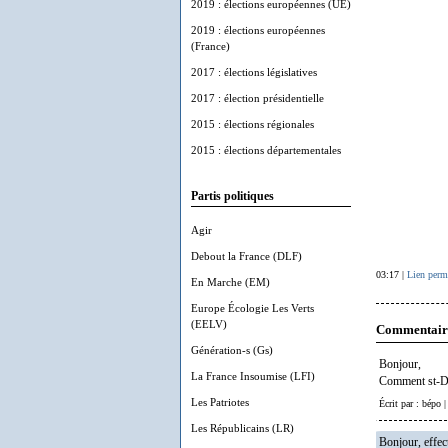
2019 : élections européennes (UE)
2019 : élections européennes
(France)
2017 : élections législatives
2017 : élection présidentielle
2015 : élections régionales
2015 : élections départementales
Partis politiques
Agir
Debout la France (DLF)
03:17 |
Lien perm
En Marche (EM)
Europe Écologie Les Verts
(EELV)
Commentair
Génération-s (Gs)
Bonjour,
La France Insoumise (LFI)
Comment st-De
Les Patriotes
Écrit par : bépo 
Les Républicains (LR)
Bonjour, effect