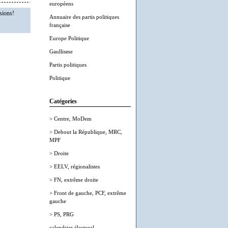
européens
sions!
Annuaire des partis politiques
française
Europe Politique
Gaullisme
Partis politiques
Politique
Catégories
> Centre, MoDem
> Debout la République, MRC,
MPF
> Droite
> EELV, régionalistes
> FN, extrême droite
> Front de gauche, PCF, extrême
gauche
> PS, PRG
calendrier électoral