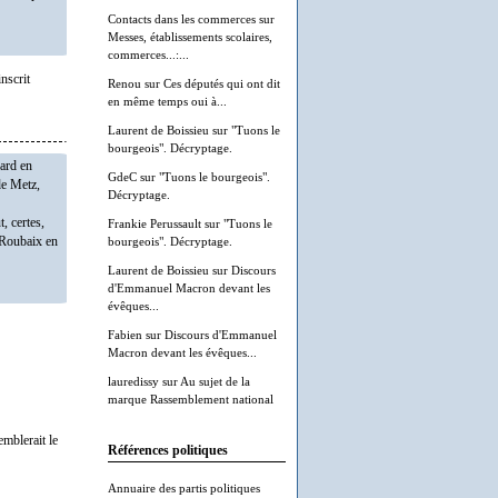
Contacts dans les commerces
sur
Messes, établissements scolaires,
commerces...:...
inscrit
Renou
sur
Ces députés qui ont dit
en même temps oui à...
Laurent de Boissieu
sur
"Tuons le
bourgeois". Décryptage.
card en
GdeC
sur
"Tuons le bourgeois".
de Metz,
Décryptage.
, certes,
Frankie Perussault
sur
"Tuons le
: Roubaix en
bourgeois". Décryptage.
Laurent de Boissieu
sur
Discours
d'Emmanuel Macron devant les
évêques...
Fabien
sur
Discours d'Emmanuel
Macron devant les évêques...
lauredissy
sur
Au sujet de la
marque Rassemblement national
emblerait le
Références politiques
Annuaire des partis politiques