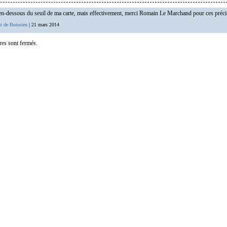
 en-dessous du seuil de ma carte, mais effectivement, merci Romain Le Marchand pour ces préci
t de Boissieu
| 21 mars 2014
es sont fermés.