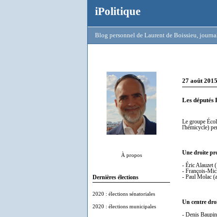
iPolitique
Blog personnel de Laurent de Boissieu, journal
27 août 201
Les députés 
Le groupe Écolo
l'hémicycle) pe
Une droite pr
À propos
- Éric Alauzet (
- François-Mic
- Paul Molac (
Dernières élections
2020 : élections sénatoriales
Un centre dro
2020 : élections municipales
- Denis Baupin