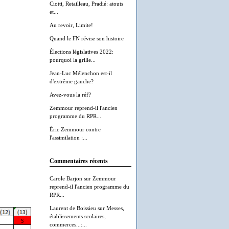
Ciotti, Retailleau, Pradié: atouts
et...
Au revoir, Limite!
Quand le FN révise son histoire
Élections législatives 2022:
pourquoi la grille...
Jean-Luc Mélenchon est-il
d'extrême gauche?
Avez-vous la réf?
Zemmour reprend-il l'ancien
programme du RPR...
Éric Zemmour contre
l'assimilation :...
Commentaires récents
Carole Barjon
sur
Zemmour
reprend-il l'ancien programme du
RPR...
Laurent de Boissieu
sur
Messes,
établissements scolaires,
commerces...:...