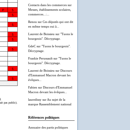
Contacts dans les commerces
sur
Messes, établissements scolaires,
commerces...:...
Renou
sur
Ces députés qui ont dit
en même temps oui à...
Laurent de Boissieu
sur
"Tuons le
bourgeois". Décryptage.
GdeC
sur
"Tuons le bourgeois".
Décryptage.
Frankie Perussault
sur
"Tuons le
bourgeois". Décryptage.
Laurent de Boissieu
sur
Discours
d'Emmanuel Macron devant les
évêques...
Fabien
sur
Discours d'Emmanuel
Macron devant les évêques...
).
lauredissy
sur
Au sujet de la
.
ait pas public)
marque Rassemblement national
Références politiques
Annuaire des partis politiques