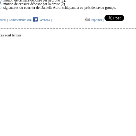
5:
motion de censure déposée par la droite (1).
5:
motion de censure déposée par la droite (2).
5
: signataires du courrier de Danielle Auroi critiquant la co-présidence du groupe.
anent
|
Commentaires (0)
|
Facebook
|
|
Imprimer
|
es sont fermés.