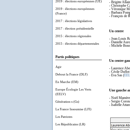
2019 : élections européennes (UE)
- Brigitte Allain
- Christophe Ca
2019 : élections européennes
- Véronique M
- Barbara Pompi
(France)
- François de R
2017 : élections législatives
2017 : élection présidentielle
Un centre
2015 : élections régionales
- Jean-Louis 
- Danielle Auro
2015 : élections départementales
- Michèle Bonn
Partis politiques
Un centre gau
Agir
- Laurence Abei
- Cécile Duflot
Debout la France (DLF)
- Eva Sas (
EE
En Marche (EM)
Europe Écologie Les Verts
Une gauche a
(EELV)
- Noël Mamère (
- Sergio Coron
Génération-s (Gs)
- Isabelle Attar
La France Insoumise (LFI)
Les Patriotes
Les Républicains (LR)