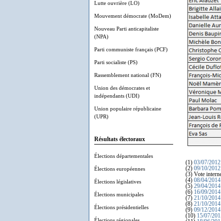
Lutte ouvrière (LO)
Mouvement démocrate (MoDem)
Nouveau Parti anticapitaliste
(NPA)
Parti communiste français (PCF)
Parti socialiste (PS)
Rassemblement national (FN)
Union des démocrates et
indépendants (UDI)
Union populaire républicaine
(UPR)
Résultats électoraux
Élections départementales
(1)
03/07/2012
(2)
09/10/2012
Élections européennes
(3) Vote intern
(4)
08/04/2014
Élections législatives
(5)
29/04/2014
(6)
16/09/2014
Élections municipales
(7)
21/10/2014
(8)
21/10/2014
Élections présidentielles
(9)
09/12/2014
(10)
15/07/201
Élections régionales