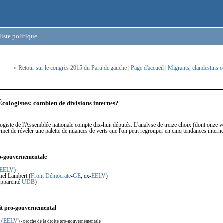
iste politique
« Retour sur le congrès 2015 du Parti de gauche
|
Page d'accueil
|
Migrants, clandestins o
5
Écologistes: combien de divisions internes?
giste de l'Assemblée nationale compte dix-huit députés. L'analyse de treize choix (dont onze v
rmet de révéler une palette de nuances de verts que l'on peut regrouper en cinq tendances interne
o-gouvernementale
EELV
)
hel Lambert (
Front Démocrate
-
GE
, ex-
EELV
)
apparenté
UDB
)
it pro-gouvernemental
 (
EELV
)
- proche de la droite pro-gouvernementale