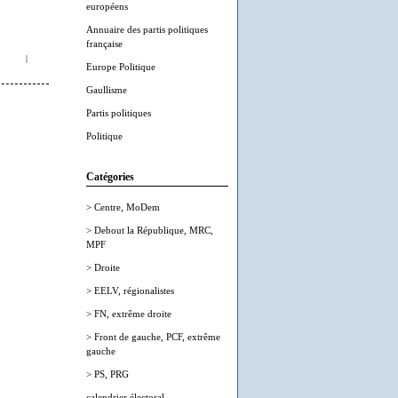
européens
Annuaire des partis politiques
française
|
Europe Politique
Gaullisme
Partis politiques
Politique
Catégories
> Centre, MoDem
> Debout la République, MRC,
MPF
> Droite
> EELV, régionalistes
> FN, extrême droite
> Front de gauche, PCF, extrême
gauche
> PS, PRG
calendrier électoral