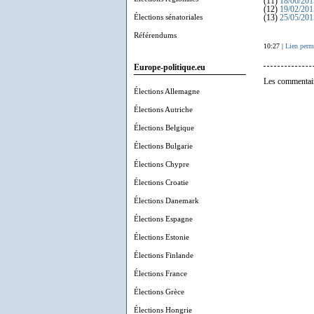
(11)
18/06/201
(12)
19/02/201
Élections sénatoriales
(13)
25/05/201
Référendums
10:27 |
Lien perm
Europe-politique.eu
Les commentair
Élections Allemagne
Élections Autriche
Élections Belgique
Élections Bulgarie
Élections Chypre
Élections Croatie
Élections Danemark
Élections Espagne
Élections Estonie
Élections Finlande
Élections France
Élections Grèce
Élections Hongrie